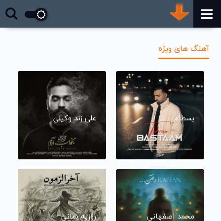
آهنگ های ویژه
بسطام
علی زند وکیلی
محمد اصفهانی
روزبه بمانی