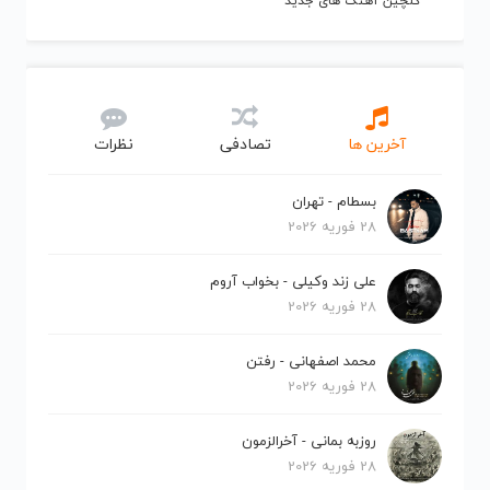
گلچین آهنگ های جدید
آخرین ها
تصادفی
نظرات
بسطام - تهران
28 فوریه 2026
علی زند وکیلی - بخواب آروم
28 فوریه 2026
محمد اصفهانی - رفتن
28 فوریه 2026
روزبه بمانی - آخرالزمون
28 فوریه 2026