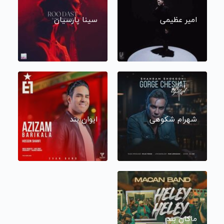
امیر عظیمی
سینا پارسیان
شهرام شکوهی
ایوان بند
ماکان بند