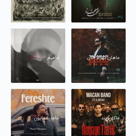
ماهان بهرام خان
حامیم
ماکان بند
حامد همایون