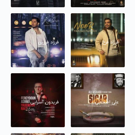
فرزاد فرخ
فرزاد فرزین
علی اصحابی
فریدون آسرایی