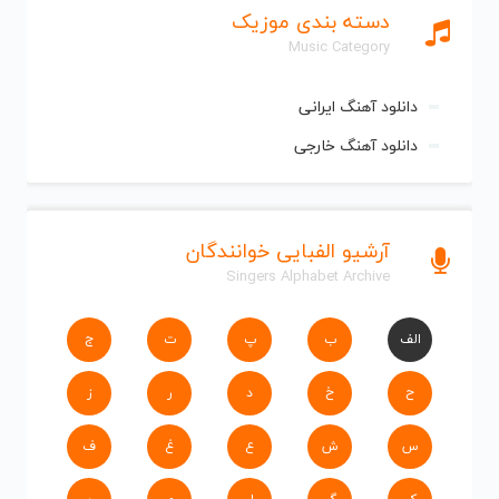
دسته بندی موزیک
Music Category
دانلود آهنگ ایرانی
دانلود آهنگ خارجی
آرشیو الفبایی خوانندگان
Singers Alphabet Archive
الف
ب
پ
ت
ج
ح
خ
د
ر
ز
س
ش
ع
غ
ف