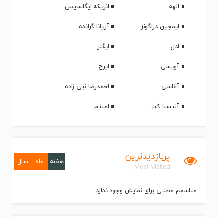
الهه
انریکه ایگلسیاس
ایمجین دراگونز
آریانا گرانده
ادل
ایگلز
آویسی
ایرج
آغاسی
احمدرضا نبی زاده
آلیسیا کیز
امینم
پربازدیدترین
هفته
ماه
سال
Most Visited
متاسفم مطلبی برای نمایش وجود ندارد