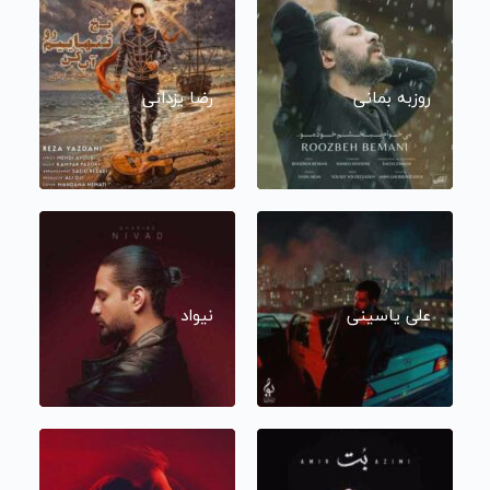
روزبه بمانی
رضا یزدانی
علی یاسینی
نیواد