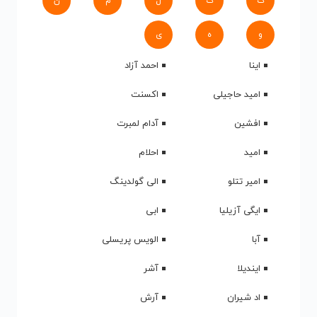
ک
گ
ل
م
ن
و
ه
ی
اینا
احمد آزاد
امید حاجیلی
اکسنت
افشین
آدام لمبرت
امید
احلام
امیر تتلو
الی گولدینگ
ایگی آزیلیا
ابی
آبا
الویس پریسلی
ایندیلا
آشر
اد شیران
آرش