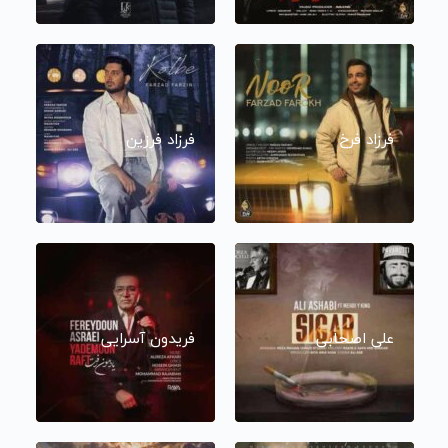
فرزاد فرخ
فرزاد فرزین
علی اصحابی
فریدون آسرایی