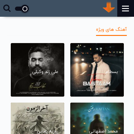
آهنگ های ویژه
بسطام
علی زند وکیلی
محمد اصفهانی
روزبه بمانی