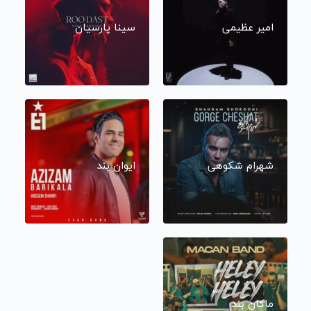
امیر عظیمی
سینا پارسیان
شهرام شکوهی
ایوان بند
ماکان بند