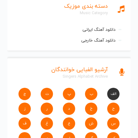
دسته بندی موزیک
Music Category
دانلود آهنگ ایرانی
دانلود آهنگ خارجی
آرشیو الفبایی خوانندگان
Singers Alphabet Archive
الف
ب
پ
ت
ج
ح
خ
د
ر
ز
س
ش
ع
غ
ف