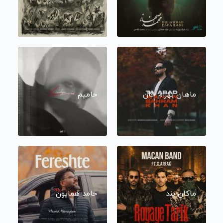
ماهان بهرام خان
حامیم
ماکان بند
حامد همایون