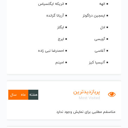
الهه
انریکه ایگلسیاس
ایمجین دراگونز
آریانا گرانده
ادل
ایگلز
آویسی
ایرج
آغاسی
احمدرضا نبی زاده
آلیسیا کیز
امینم
پربازدیدترین
هفته
ماه
سال
Most Visited
متاسفم مطلبی برای نمایش وجود ندارد