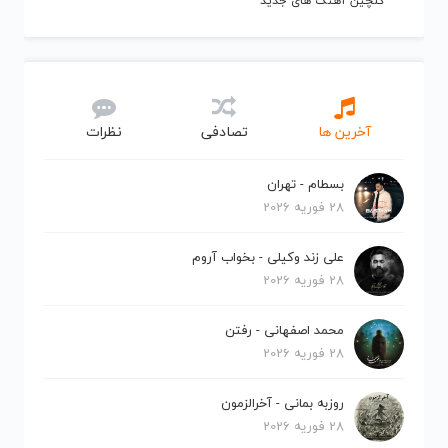
گلچین آهنگ های جدید
آخرین ها
تصادفی
نظرات
بسطام - تهران
28 فوریه 2026
علی زند وکیلی - بخواب آروم
28 فوریه 2026
محمد اصفهانی - رفتن
28 فوریه 2026
روزبه بمانی - آخرالزمون
28 فوریه 2026