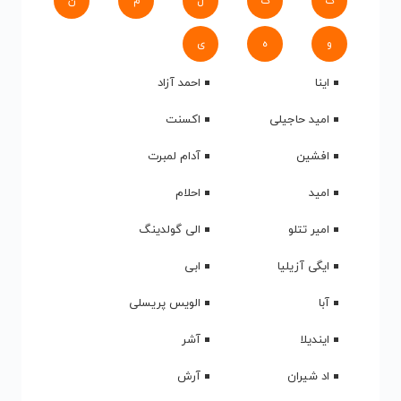
ک
گ
ل
م
ن
و
ه
ی
اینا
احمد آزاد
امید حاجیلی
اکسنت
افشین
آدام لمبرت
امید
احلام
امیر تتلو
الی گولدینگ
ایگی آزیلیا
ابی
آبا
الویس پریسلی
ایندیلا
آشر
اد شیران
آرش