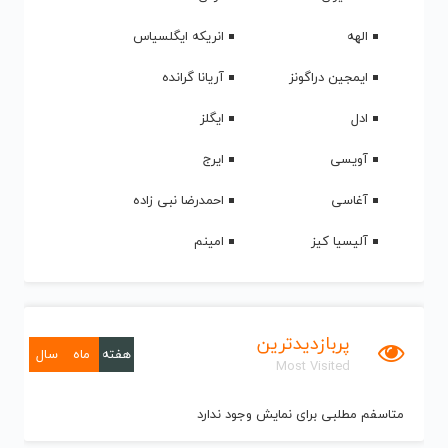
الهه
انریکه ایگلسیاس
ایمجین دراگونز
آریانا گرانده
ادل
ایگلز
آویسی
ایرج
آغاسی
احمدرضا نبی زاده
آلیسیا کیز
امینم
پربازدیدترین
هفته
ماه
سال
Most Visited
متاسفم مطلبی برای نمایش وجود ندارد