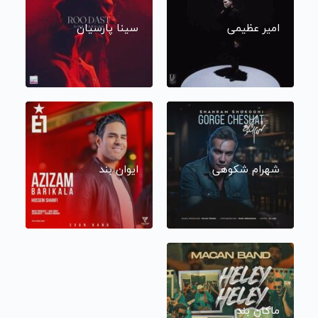
امیر عظیمی
سینا پارسیان
شهرام شکوهی
ایوان بند
ماکان بند