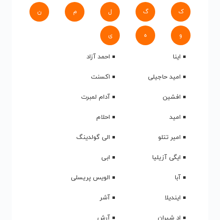
ک
گ
ل
م
ن
و
ه
ی
اینا
احمد آزاد
امید حاجیلی
اکسنت
افشین
آدام لمبرت
امید
احلام
امیر تتلو
الی گولدینگ
ایگی آزیلیا
ابی
آبا
الویس پریسلی
ایندیلا
آشر
اد شیران
آرش