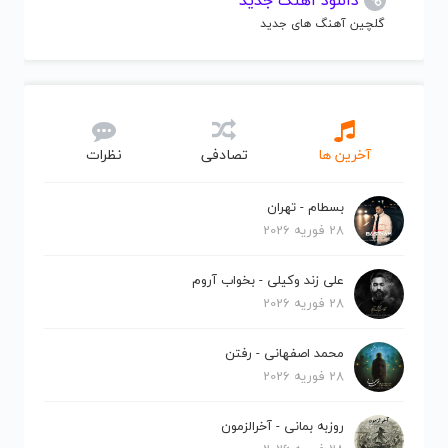
دانلود آهنگ جدید
گلچین آهنگ های جدید
آخرین ها
تصادفی
نظرات
بسطام - تهران
28 فوریه 2026
علی زند وکیلی - بخواب آروم
28 فوریه 2026
محمد اصفهانی - رفتن
28 فوریه 2026
روزبه بمانی - آخرالزمون