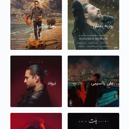
روزبه بمانی
رضا یزدانی
علی یاسینی
نیواد