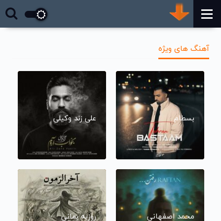
آهنگ های ویژه
بسطام
علی زند وکیلی
محمد اصفهانی
روزبه بمانی