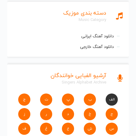
دسته بندی موزیک
Music Category
دانلود آهنگ ایرانی
دانلود آهنگ خارجی
آرشیو الفبایی خوانندگان
Singers Alphabet Archive
الف
ب
پ
ت
ج
ح
خ
د
ر
ز
س
ش
ع
غ
ف