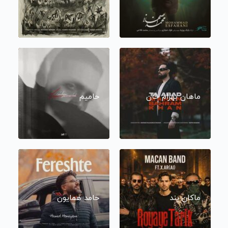
ماهان بهرام خان
حامیم
ماکان بند
حامد همایون