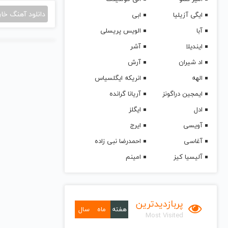
دانلود آهنگ خا
ایگی آزیلیا
ابی
آبا
الویس پریسلی
ایندیلا
آشر
اد شیران
آرش
الهه
انریکه ایگلسیاس
ایمجین دراگونز
آریانا گرانده
ادل
ایگلز
آویسی
ایرج
آغاسی
احمدرضا نبی زاده
آلیسیا کیز
امینم
پربازدیدترین
هفته
ماه
سال
Most Visited