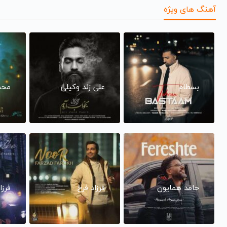
آهنگ های ویژه
بسطام
علی زند وکیلی
محم
حامد همایون
فرزاد فرخ
فرزا