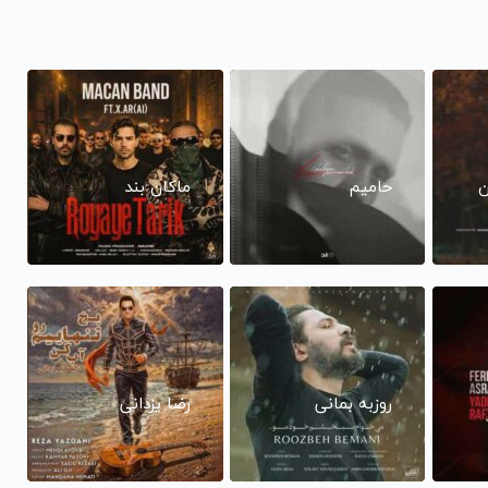
ن
حامیم
ماکان بند
روزبه بمانی
رضا یزدانی