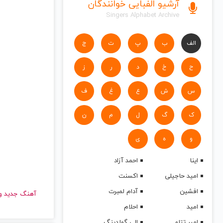
آرشیو الفبایی خوانندگان
Singers Alphabet Archive
الف
ب
پ
ت
ج
ح
خ
د
ر
ز
س
ش
ع
غ
ف
ک
گ
ل
م
ن
و
ه
ی
اینا
احمد آزاد
امید حاجیلی
اکسنت
افشین
آدام لمبرت
آهنگ جدید
امید
احلام
امیر تتلو
الی گولدینگ