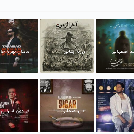
د اصفهانی
روزبه بمانی
ماهان بهرام خا
د فرزین
علی اصحابی
فریدون آسرایی