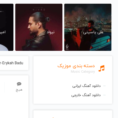
علی یاسینی
نیواد
امی
r-Erykah Badu
دسته بندی موزیک
Music Category
دانلود آهنگ ایرانی
هیچ
دانلود آهنگ خارجی