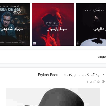
ر عظیمی
سینا پارسیان
شهرام شکوهی
singe
دانلود آهنگ های اریکا بادو | Erykah Badu
15 آوریل 19