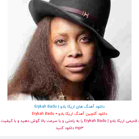
دانلود آهنگ های اریکا بادو | Erykah Badu
دانلود گلچین آهنگ اریکا بادو • Erykah Badu
و قدیمی اریکا بادو | Erykah Badu را به راحتی و با سرعت بالا گوش دهید و با
mp3 دانلود کنید