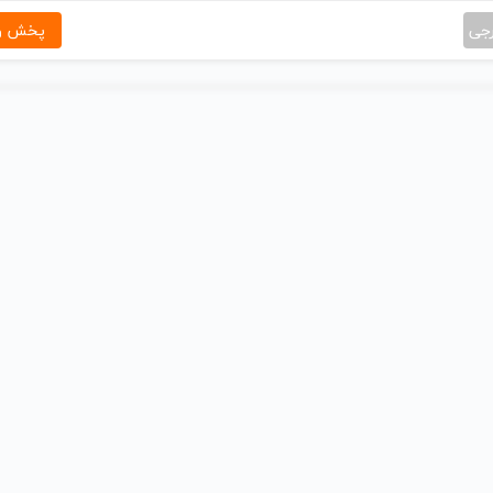
رجی
پخش و 