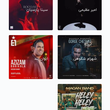
امیر عظیمی
سینا پارسیان
شهرام شکوهی
ایوان بند
ماکان بند