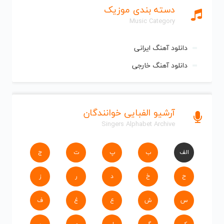
دسته بندی موزیک
Music Category
دانلود آهنگ ایرانی
دانلود آهنگ خارجی
آرشیو الفبایی خوانندگان
Singers Alphabet Archive
الف
ب
پ
ت
ج
ح
خ
د
ر
ز
س
ش
ع
غ
ف