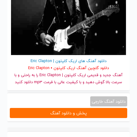
دانلود آهنگ های اریک کلپتون | Eric Clapton
دانلود گلچین آهنگ اریک کلپتون • Eric Clapton
آهنگ جدید
و قدیمی اریک کلپتون | Eric Clapton را به راحتی و با
سرعت بالا گوش دهید و با کیفیت عالی با فرمت mp3 دانلود کنید
دانلود آهنگ خارجی
پخش و دانلود آهنگ