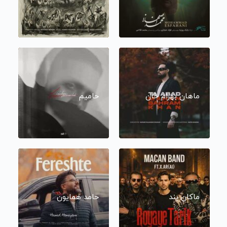
ماهان بهرام خان
حامیم
ماکان بند
حامد همایون