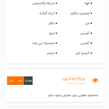
الهه
انریکه ایگلسیاس
ایمجین دراگونز
آریانا گرانده
ادل
ایگلز
آویسی
ایرج
آغاسی
احمدرضا نبی زاده
آلیسیا کیز
امینم
پربازدیدترین
هفته
ماه
سال
Most Visited
متاسفم مطلبی برای نمایش وجود ندارد