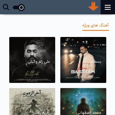
آهنگ های ویژه
بسطام
علی زند وکیلی
محمد اصفهانی
روزبه بمانی