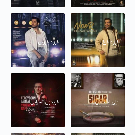
فرزاد فرخ
فرزاد فرزین
علی اصحابی
فریدون آسرایی