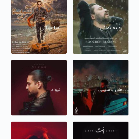
روزبه بمانی
رضا یزدانی
علی یاسینی
نیواد