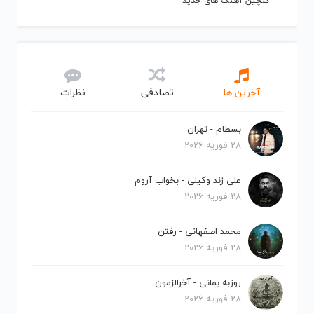
گلچین آهنگ های جدید
آخرین ها
تصادفی
نظرات
بسطام - تهران
28 فوریه 2026
علی زند وکیلی - بخواب آروم
28 فوریه 2026
محمد اصفهانی - رفتن
28 فوریه 2026
روزبه بمانی - آخرالزمون
28 فوریه 2026