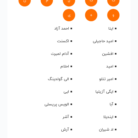
ک
گ
ل
م
ن
و
ه
ی
اینا
احمد آزاد
امید حاجیلی
اکسنت
افشین
آدام لمبرت
امید
احلام
امیر تتلو
الی گولدینگ
ایگی آزیلیا
ابی
آبا
الویس پریسلی
ایندیلا
آشر
اد شیران
آرش