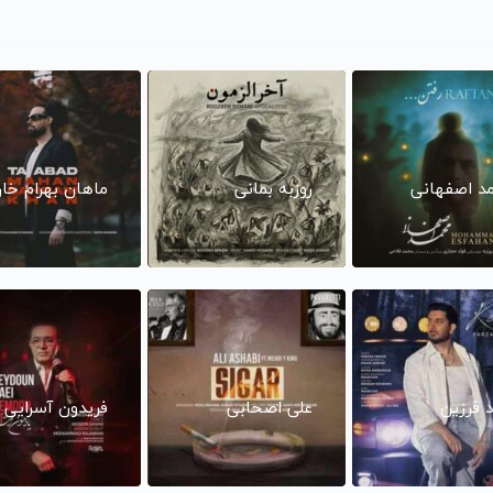
د اصفهانی
روزبه بمانی
ماهان بهرام خا
د فرزین
علی اصحابی
فریدون آسرایی