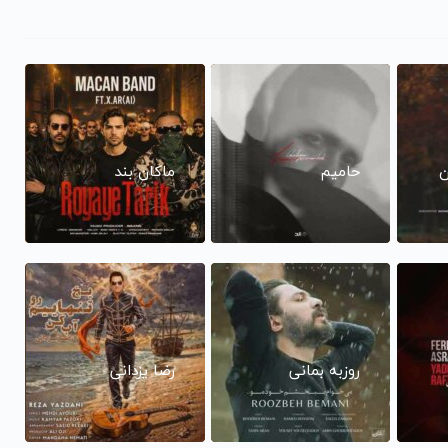
ن
حامیم
ماکان بند
روزبه بمانی
رضا یزدانی