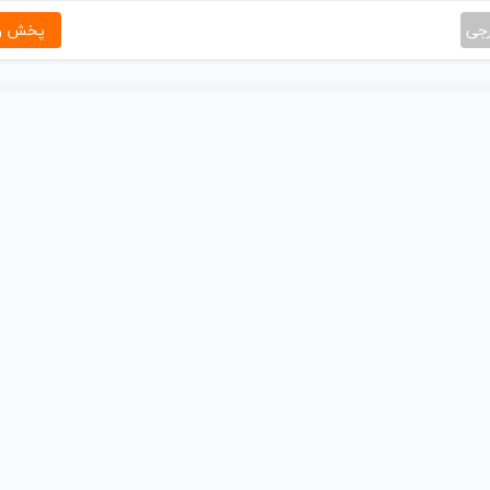
رجی
پخش و 