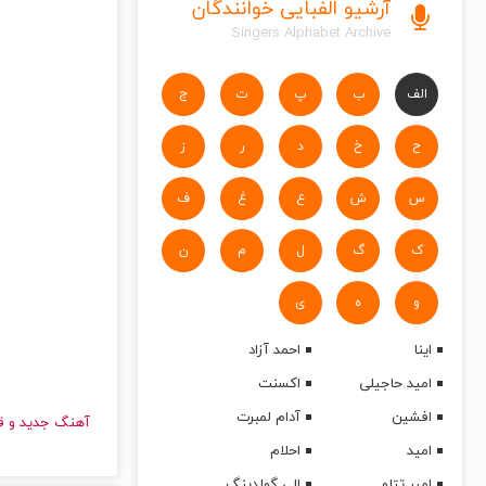
آرشیو الفبایی خوانندگان
Singers Alphabet Archive
الف
ب
پ
ت
ج
ح
خ
د
ر
ز
س
ش
ع
غ
ف
ک
گ
ل
م
ن
و
ه
ی
اینا
احمد آزاد
امید حاجیلی
اکسنت
افشین
آدام لمبرت
آهنگ جدید
امید
احلام
امیر تتلو
الی گولدینگ