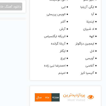
دانلود آهنگ خا
ایگی آزیلیا
ابی
آبا
الویس پریسلی
ایندیلا
آشر
اد شیران
آرش
الهه
انریکه ایگلسیاس
ایمجین دراگونز
آریانا گرانده
ادل
ایگلز
آویسی
ایرج
آغاسی
احمدرضا نبی زاده
آلیسیا کیز
امینم
پربازدیدترین
هفته
ماه
سال
Most Visited