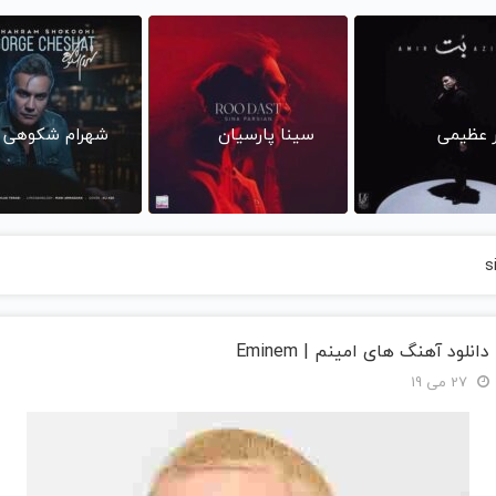
ر عظیمی
سینا پارسیان
شهرام شکوهی
s
دانلود آهنگ های امینم | Eminem
27 می 19