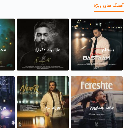
آهنگ های ویژه
بسطام
علی زند وکیلی
محم
حامد همایون
فرزاد فرخ
فرزا