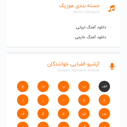
دسته بندی موزیک
Music Category
دانلود آهنگ ایرانی
دانلود آهنگ خارجی
آرشیو الفبایی خوانندگان
Singers Alphabet Archive
الف
ب
پ
ت
ج
ح
خ
د
ر
ز
س
ش
ع
غ
ف