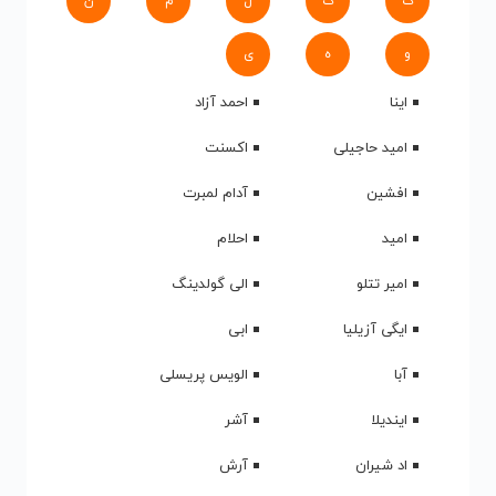
ک
گ
ل
م
ن
و
ه
ی
اینا
احمد آزاد
امید حاجیلی
اکسنت
افشین
آدام لمبرت
امید
احلام
امیر تتلو
الی گولدینگ
ایگی آزیلیا
ابی
آبا
الویس پریسلی
ایندیلا
آشر
اد شیران
آرش