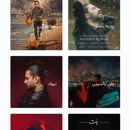
روزبه بمانی
رضا یزدانی
علی یاسینی
نیواد