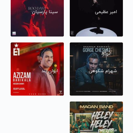
امیر عظیمی
سینا پارسیان
شهرام شکوهی
ایوان بند
ماکان بند