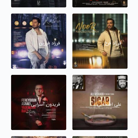
فرزاد فرخ
فرزاد فرزین
علی اصحابی
فریدون آسرایی