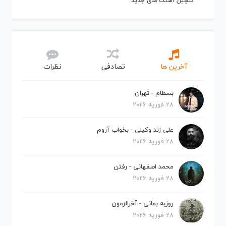
گلچین آهنگ های جدید
آخرین ها
تصادفی
نظرات
بسطام - تهران
28 فوریه 2026
علی زند وکیلی - بخواب آروم
28 فوریه 2026
محمد اصفهانی - رفتن
28 فوریه 2026
روزبه بمانی - آخرالزمون
28 فوریه 2026