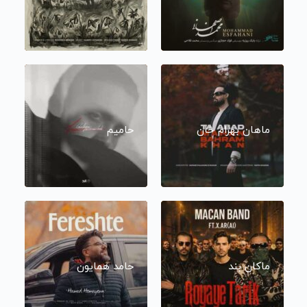
ماهان بهرام خان
حامیم
ماکان بند
حامد همایون