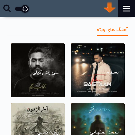
آهنگ های ویژه
بسطام
علی زند وکیلی
محمد اصفهانی
روزبه بمانی