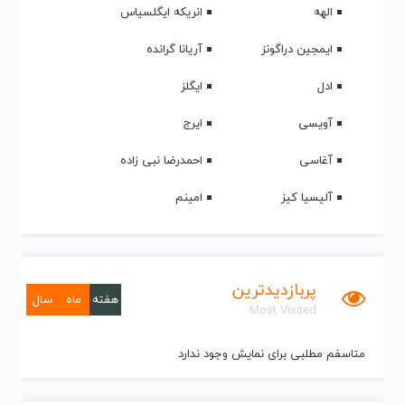
الهه
انریکه ایگلسیاس
ایمجین دراگونز
آریانا گرانده
ادل
ایگلز
آویسی
ایرج
آغاسی
احمدرضا نبی زاده
آلیسیا کیز
امینم
پربازدیدترین
هفته
ماه
سال
Most Visited
متاسفم مطلبی برای نمایش وجود ندارد