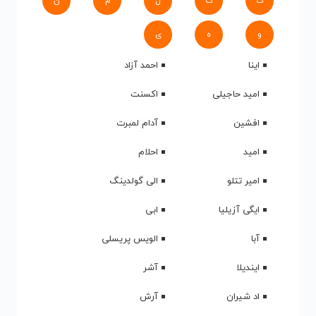
ک
گ
ل
م
ن
و
ه
ی
اینا
احمد آزاد
امید حاجیلی
اکسنت
افشین
آدام لمبرت
امید
احلام
امیر تتلو
الی گولدینگ
ایگی آزیلیا
ابی
آبا
الویس پریسلی
ایندیلا
آشر
اد شیران
آرش