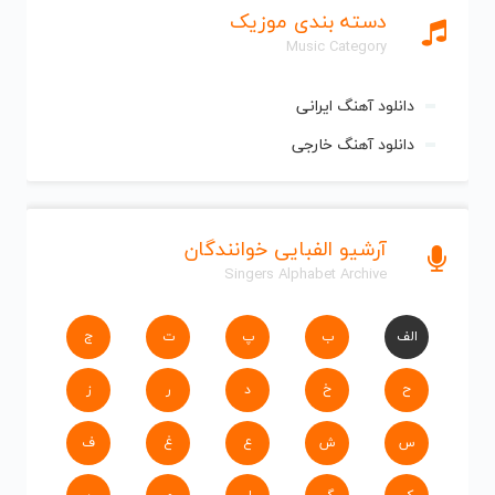
دسته بندی موزیک
Music Category
دانلود آهنگ ایرانی
دانلود آهنگ خارجی
آرشیو الفبایی خوانندگان
Singers Alphabet Archive
الف
ب
پ
ت
ج
ح
خ
د
ر
ز
س
ش
ع
غ
ف