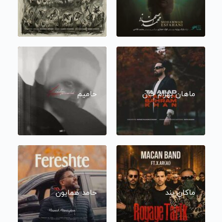
ماهان بهرام خان
حامیم
ماکان بند
حامد همایون