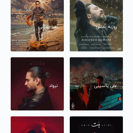
روزبه بمانی
رضا یزدانی
علی یاسینی
نیواد