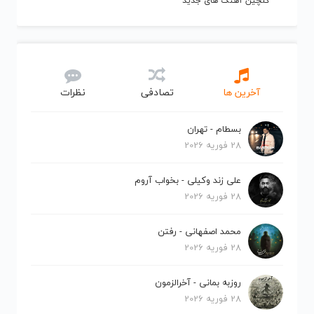
گلچین آهنگ های جدید
آخرین ها
تصادفی
نظرات
بسطام - تهران
28 فوریه 2026
علی زند وکیلی - بخواب آروم
28 فوریه 2026
محمد اصفهانی - رفتن
28 فوریه 2026
روزبه بمانی - آخرالزمون
28 فوریه 2026