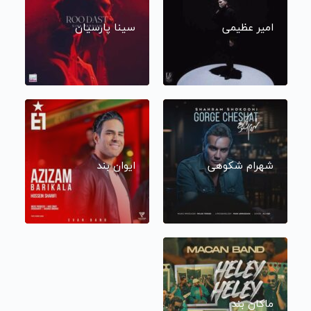
امیر عظیمی
سینا پارسیان
شهرام شکوهی
ایوان بند
ماکان بند