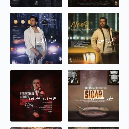
فرزاد فرخ
فرزاد فرزین
علی اصحابی
فریدون آسرایی