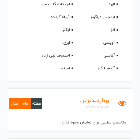
الهه
انریکه ایگلسیاس
ایمجین دراگونز
آریانا گرانده
ادل
ایگلز
آویسی
ایرج
آغاسی
احمدرضا نبی زاده
آلیسیا کیز
امینم
پربازدیدترین
هفته
ماه
سال
Most Visited
متاسفم مطلبی برای نمایش وجود ندارد