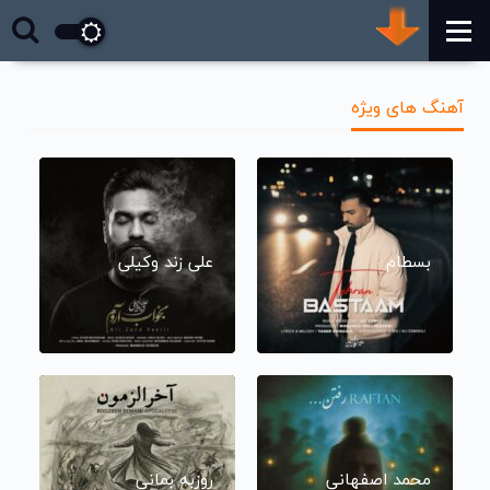
آهنگ های ویژه
بسطام
علی زند وکیلی
محمد اصفهانی
روزبه بمانی