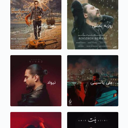
روزبه بمانی
رضا یزدانی
علی یاسینی
نیواد