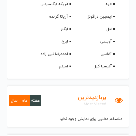
الهه
انریکه ایگلسیاس
ایمجین دراگونز
آریانا گرانده
ادل
ایگلز
آویسی
ایرج
آغاسی
احمدرضا نبی زاده
آلیسیا کیز
امینم
پربازدیدترین
هفته
ماه
سال
Most Visited
متاسفم مطلبی برای نمایش وجود ندارد