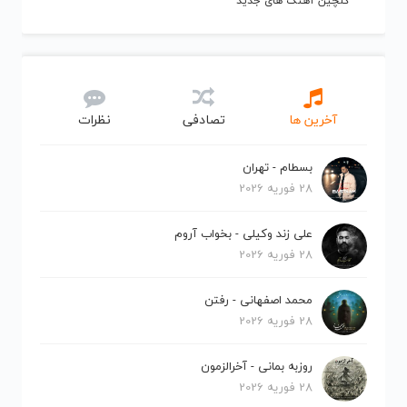
گلچین آهنگ های جدید
آخرین ها
تصادفی
نظرات
بسطام - تهران
28 فوریه 2026
علی زند وکیلی - بخواب آروم
28 فوریه 2026
محمد اصفهانی - رفتن
28 فوریه 2026
روزبه بمانی - آخرالزمون
28 فوریه 2026