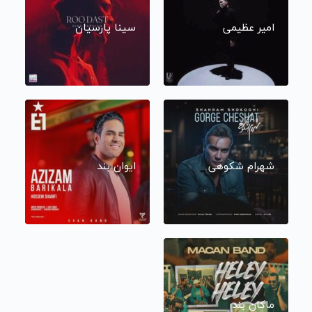
امیر عظیمی
سینا پارسیان
شهرام شکوهی
ایوان بند
ماکان بند