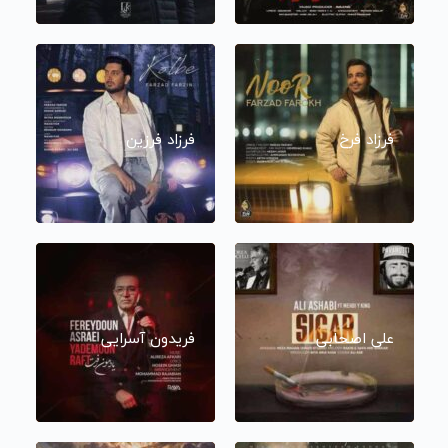
فرزاد فرخ
فرزاد فرزین
علی اصحابی
فریدون آسرایی