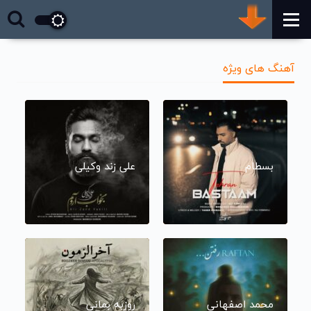
آهنگ های ویژه
بسطام
علی زند وکیلی
محمد اصفهانی
روزبه بمانی