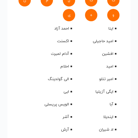
ک
گ
ل
م
ن
و
ه
ی
اینا
احمد آزاد
امید حاجیلی
اکسنت
افشین
آدام لمبرت
امید
احلام
امیر تتلو
الی گولدینگ
ایگی آزیلیا
ابی
آبا
الویس پریسلی
ایندیلا
آشر
اد شیران
آرش