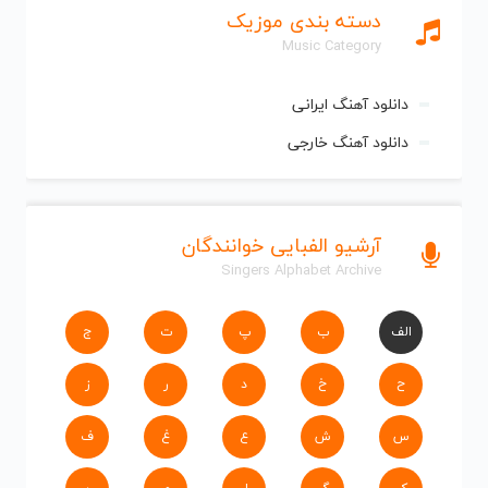
دسته بندی موزیک
Music Category
دانلود آهنگ ایرانی
دانلود آهنگ خارجی
آرشیو الفبایی خوانندگان
Singers Alphabet Archive
الف
ب
پ
ت
ج
ح
خ
د
ر
ز
س
ش
ع
غ
ف