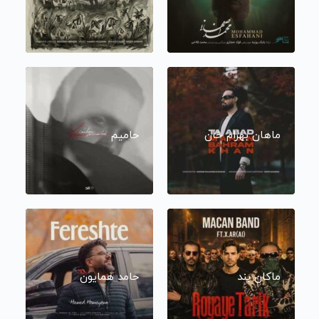
ماهان بهرام خان
حامیم
ماکان بند
حامد همایون