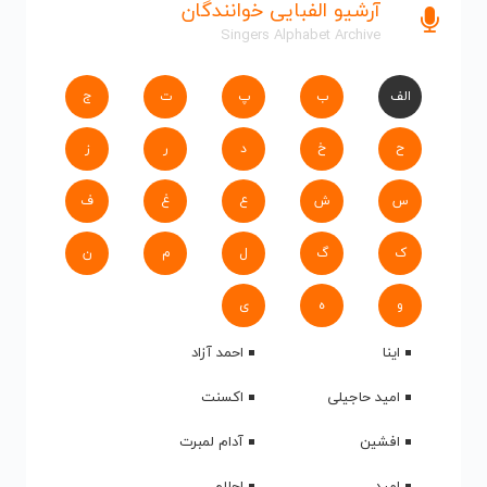
آرشیو الفبایی خوانندگان
Singers Alphabet Archive
الف
ب
پ
ت
ج
ح
خ
د
ر
ز
س
ش
ع
غ
ف
ک
گ
ل
م
ن
و
ه
ی
اینا
احمد آزاد
امید حاجیلی
اکسنت
افشین
آدام لمبرت
امید
احلام