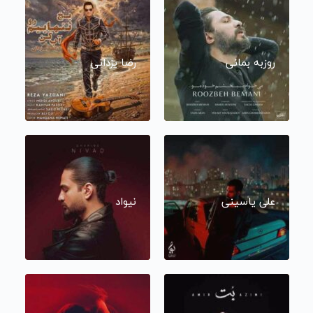
روزبه بمانی
رضا یزدانی
علی یاسینی
نیواد