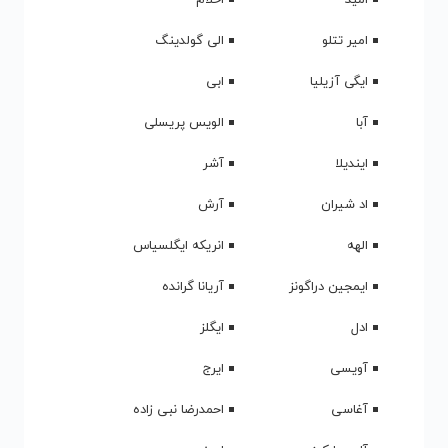
امیر تتلو
الی گولدینگ
ایگی آزیلیا
ابی
آبا
الویس پریسلی
ایندیلا
آشر
اد شیران
آرش
الهه
انریکه ایگلسیاس
ایمجین دراگونز
آریانا گرانده
ادل
ایگلز
آویسی
ایرج
آغاسی
احمدرضا نبی زاده