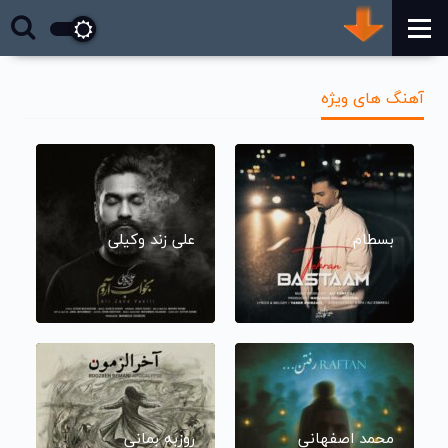
آهنگ های ویژه
بسطام
علی زند وکیلی
محمد اصفهانی
روزبه بمانی