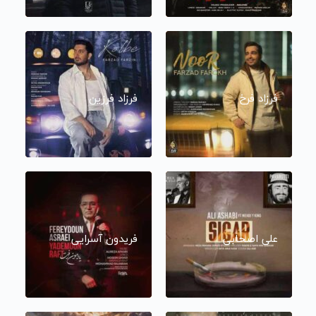
فرزاد فرخ
فرزاد فرزین
علی اصحابی
فریدون آسرایی