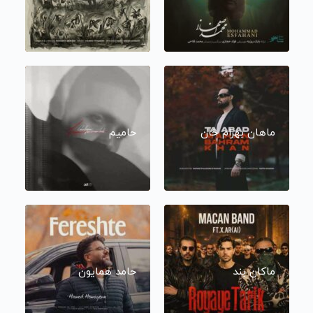
ماهان بهرام خان
حامیم
ماکان بند
حامد همایون