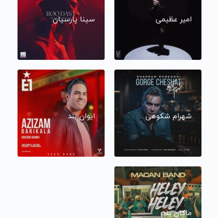
امیر عظیمی
سینا پارسیان
شهرام شکوهی
ایوان بند
ماکان بند