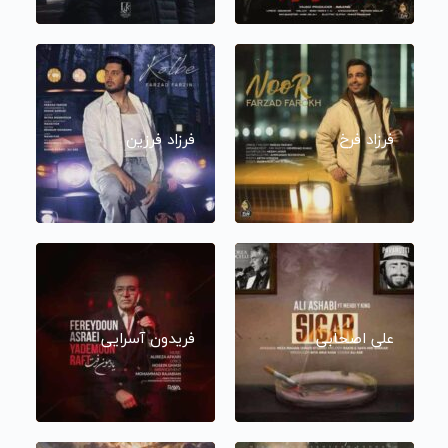
فرزاد فرخ
فرزاد فرزین
علی اصحابی
فریدون آسرایی