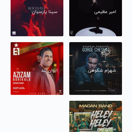
امیر عظیمی
سینا پارسیان
شهرام شکوهی
ایوان بند
ماکان بند