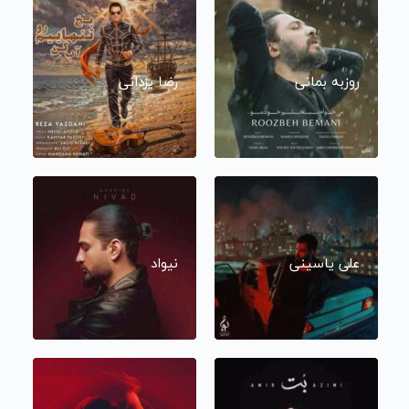
روزبه بمانی
رضا یزدانی
علی یاسینی
نیواد