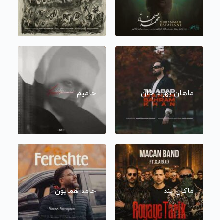
ماهان بهرام خان
حامیم
ماکان بند
حامد همایون