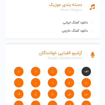
دسته بندی موزیک
Music Category
دانلود آهنگ ایرانی
دانلود آهنگ خارجی
آرشیو الفبایی خوانندگان
Singers Alphabet Archive
الف
ب
پ
ت
ج
ح
خ
د
ر
ز
س
ش
ع
غ
ف