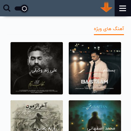
آهنگ های ویژه
بسطام
علی زند وکیلی
محمد اصفهانی
روزبه بمانی