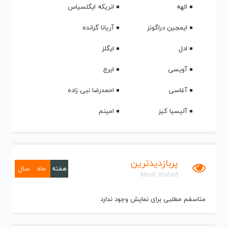
الهه
انریکه ایگلسیاس
ایمجین دراگونز
آریانا گرانده
ادل
ایگلز
آویسی
ایرج
آغاسی
احمدرضا نبی زاده
آلیسیا کیز
امینم
پربازدیدترین
هفته
ماه
سال
Most Visited
متاسفم مطلبی برای نمایش وجود ندارد