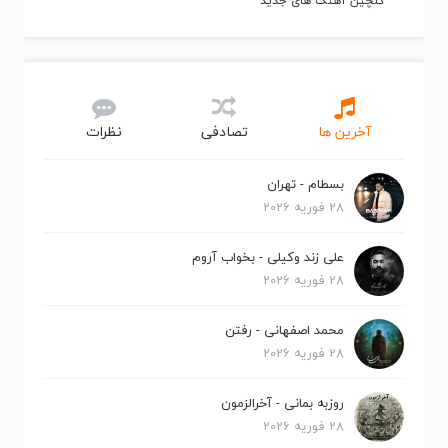
گلچین آهنگ های جدید
آخرین ها
تصادفی
نظرات
بسطام - تهران
28 فوریه 2026
علی زند وکیلی - بخواب آروم
28 فوریه 2026
محمد اصفهانی - رفتن
28 فوریه 2026
روزبه بمانی - آخرالزمون
28 فوریه 2026