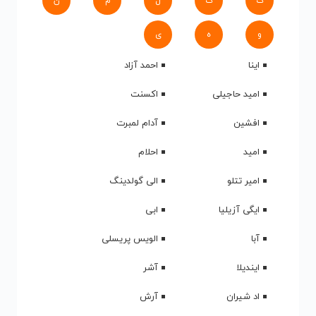
ک
گ
ل
م
ن
و
ه
ی
اینا
احمد آزاد
امید حاجیلی
اکسنت
افشین
آدام لمبرت
امید
احلام
امیر تتلو
الی گولدینگ
ایگی آزیلیا
ابی
آبا
الویس پریسلی
ایندیلا
آشر
اد شیران
آرش