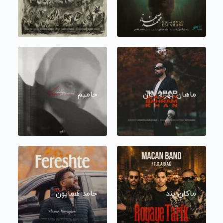
ماهان بهرام خان
حامیم
ماکان بند
حامد همایون