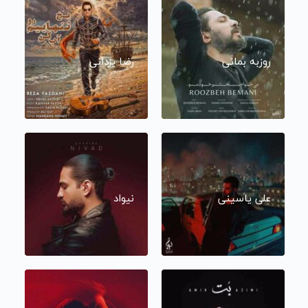
روزبه بمانی
رضا یزدانی
علی یاسینی
نیواد