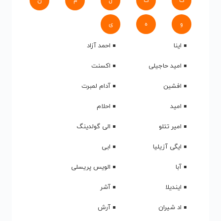
ک
گ
ل
م
ن
و
ه
ی
اینا
احمد آزاد
امید حاجیلی
اکسنت
افشین
آدام لمبرت
امید
احلام
امیر تتلو
الی گولدینگ
ایگی آزیلیا
ابی
آبا
الویس پریسلی
ایندیلا
آشر
اد شیران
آرش