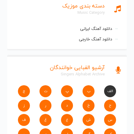
دسته بندی موزیک
Music Category
دانلود آهنگ ایرانی
دانلود آهنگ خارجی
آرشیو الفبایی خوانندگان
Singers Alphabet Archive
الف
ب
پ
ت
ج
ح
خ
د
ر
ز
س
ش
ع
غ
ف