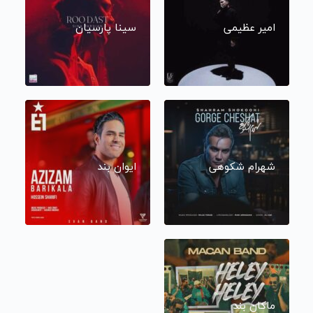
امیر عظیمی
سینا پارسیان
شهرام شکوهی
ایوان بند
ماکان بند