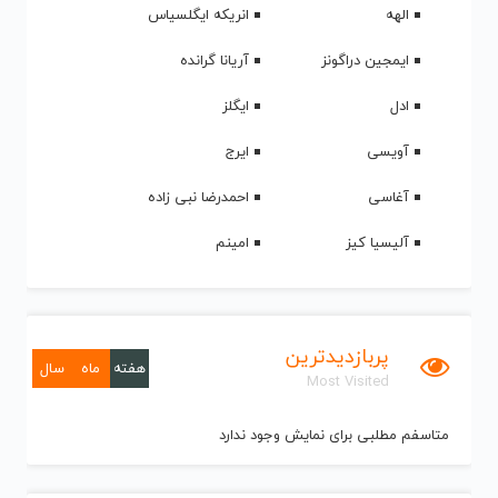
الهه
انریکه ایگلسیاس
ایمجین دراگونز
آریانا گرانده
ادل
ایگلز
آویسی
ایرج
آغاسی
احمدرضا نبی زاده
آلیسیا کیز
امینم
پربازدیدترین
هفته
ماه
سال
Most Visited
متاسفم مطلبی برای نمایش وجود ندارد