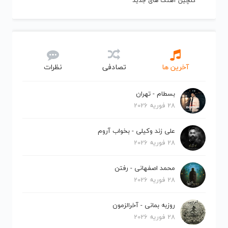
گلچین آهنگ های جدید
آخرین ها
تصادفی
نظرات
بسطام - تهران
28 فوریه 2026
علی زند وکیلی - بخواب آروم
28 فوریه 2026
محمد اصفهانی - رفتن
28 فوریه 2026
روزبه بمانی - آخرالزمون
28 فوریه 2026