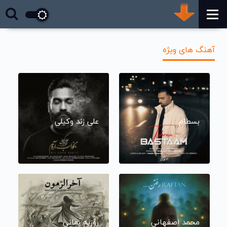
آهنگ های ویژه
بسطام
علی زند وکیلی
محمد اصفهانی
روزبه بمانی