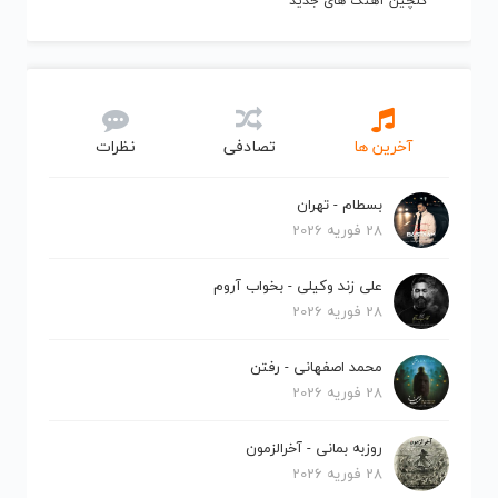
گلچین آهنگ های جدید
آخرین ها
تصادفی
نظرات
بسطام - تهران
28 فوریه 2026
علی زند وکیلی - بخواب آروم
28 فوریه 2026
محمد اصفهانی - رفتن
28 فوریه 2026
روزبه بمانی - آخرالزمون
28 فوریه 2026