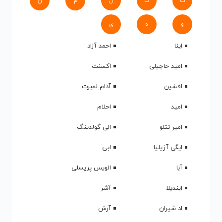
ک
گ
ل
م
ن
و
ه
ی
اینا
احمد آزاد
امید حاجیلی
اکسنت
افشین
آدام لمبرت
امید
احلام
امیر تتلو
الی گولدینگ
ایگی آزیلیا
ابی
آبا
الویس پریسلی
ایندیلا
آشر
اد شیران
آرش