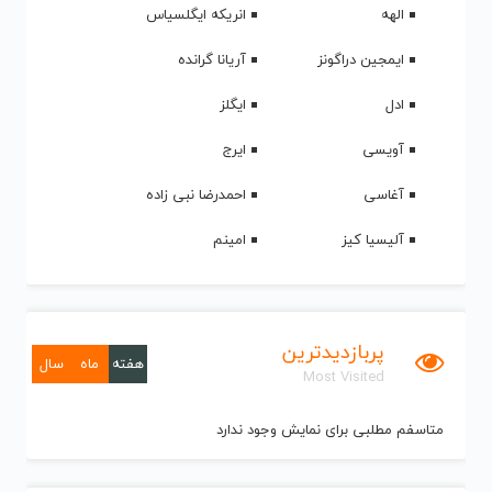
الهه
انریکه ایگلسیاس
ایمجین دراگونز
آریانا گرانده
ادل
ایگلز
آویسی
ایرج
آغاسی
احمدرضا نبی زاده
آلیسیا کیز
امینم
پربازدیدترین
هفته
ماه
سال
Most Visited
متاسفم مطلبی برای نمایش وجود ندارد