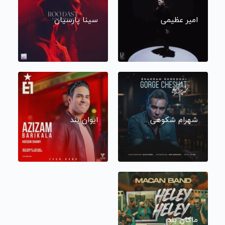
امیر عظیمی
سینا پارسیان
شهرام شکوهی
ایوان بند
ماکان بند