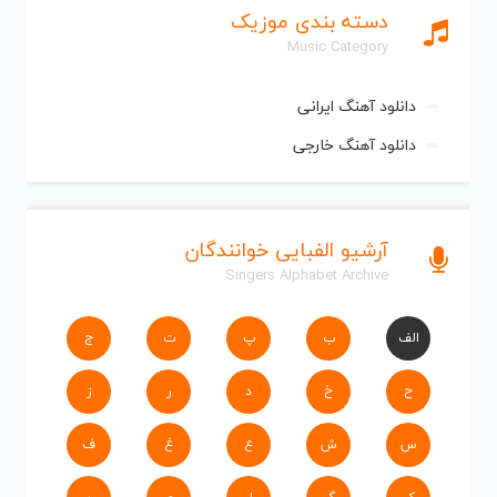
دسته بندی موزیک
Music Category
دانلود آهنگ ایرانی
دانلود آهنگ خارجی
آرشیو الفبایی خوانندگان
Singers Alphabet Archive
الف
ب
پ
ت
ج
ح
خ
د
ر
ز
س
ش
ع
غ
ف