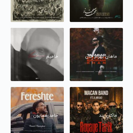
ماهان بهرام خان
حامیم
ماکان بند
حامد همایون