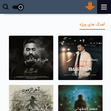
آهنگ های ویژه
بسطام
علی زند وکیلی
محمد اصفهانی
روزبه بمانی