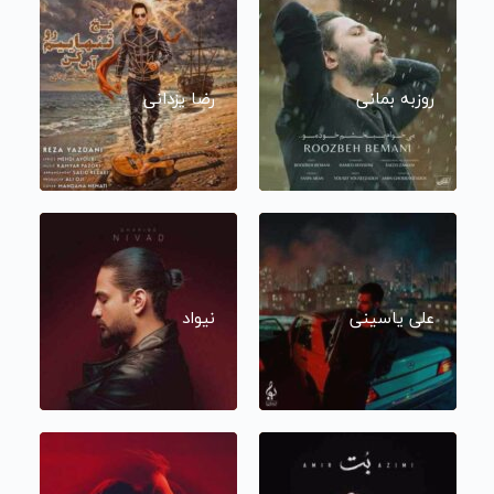
روزبه بمانی
رضا یزدانی
علی یاسینی
نیواد