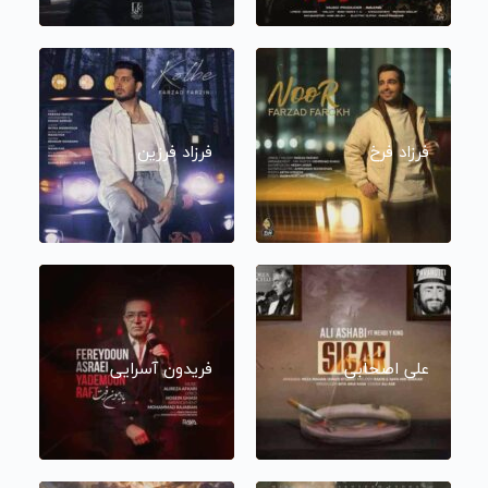
فرزاد فرخ
فرزاد فرزین
علی اصحابی
فریدون آسرایی