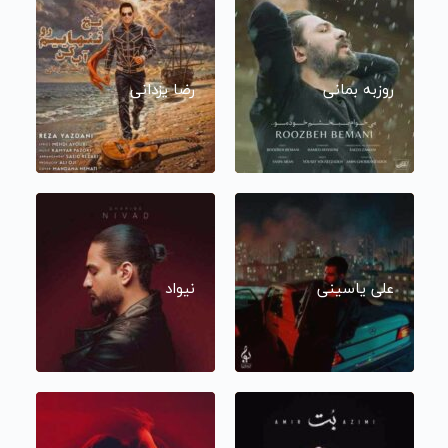
روزبه بمانی
رضا یزدانی
علی یاسینی
نیواد