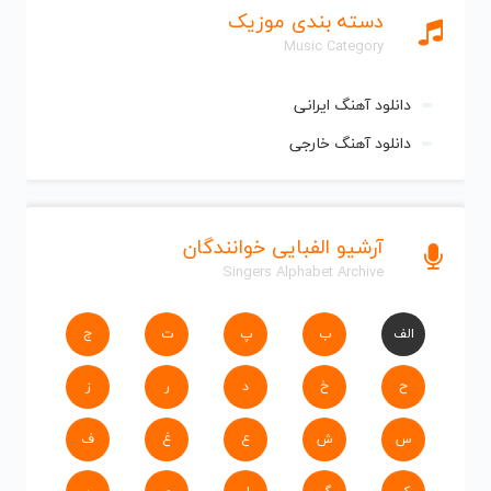
دسته بندی موزیک
Music Category
دانلود آهنگ ایرانی
دانلود آهنگ خارجی
آرشیو الفبایی خوانندگان
Singers Alphabet Archive
الف
ب
پ
ت
ج
ح
خ
د
ر
ز
س
ش
ع
غ
ف