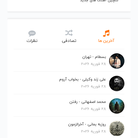
گلچین آهنگ های جدید
آخرین ها
تصادفی
نظرات
بسطام - تهران
28 فوریه 2026
علی زند وکیلی - بخواب آروم
28 فوریه 2026
محمد اصفهانی - رفتن
28 فوریه 2026
روزبه بمانی - آخرالزمون
28 فوریه 2026