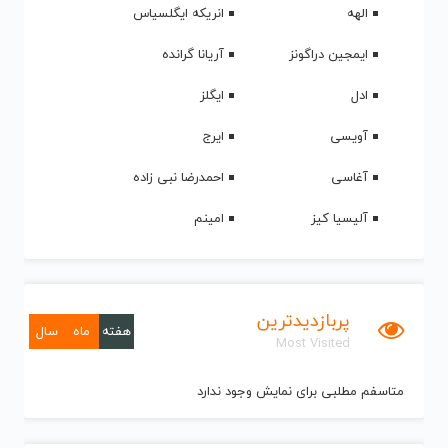
الهه
انریکه ایگلسیاس
ایمجین دراگونز
آریانا گرانده
ادل
ایگلز
آویسی
ایرج
آغاسی
احمدرضا نبی زاده
آلیسیا کیز
امینم
پربازدیدترین
هفته
ماه
سال
Most Visited
متاسفم مطلبی برای نمایش وجود ندارد