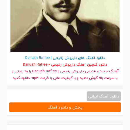
دانلود آهنگ های داریوش رفیعی | Dariush Rafiee
دانلود گلچین آهنگ داریوش رفیعی • Dariush Rafiee
آهنگ جدید
و قدیمی داریوش رفیعی | Dariush Rafiee را به راحتی و
با سرعت بالا گوش دهید و با کیفیت عالی با فرمت mp3 دانلود کنید
دانلود آهنگ ایرانی
پخش و دانلود آهنگ