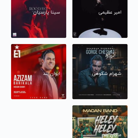
امیر عظیمی
سینا پارسیان
شهرام شکوهی
ایوان بند
ماکان بند