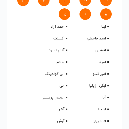
ک
گ
ل
م
ن
و
ه
ی
اینا
احمد آزاد
امید حاجیلی
اکسنت
افشین
آدام لمبرت
امید
احلام
امیر تتلو
الی گولدینگ
ایگی آزیلیا
ابی
آبا
الویس پریسلی
ایندیلا
آشر
اد شیران
آرش