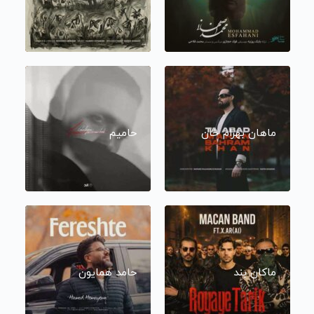
ماهان بهرام خان
حامیم
ماکان بند
حامد همایون