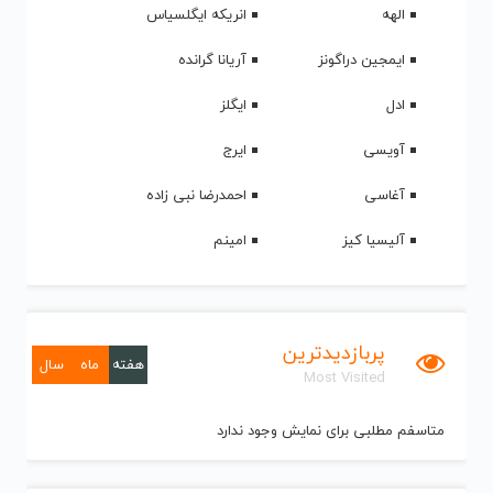
الهه
انریکه ایگلسیاس
ایمجین دراگونز
آریانا گرانده
ادل
ایگلز
آویسی
ایرج
آغاسی
احمدرضا نبی زاده
آلیسیا کیز
امینم
پربازدیدترین
هفته
ماه
سال
Most Visited
متاسفم مطلبی برای نمایش وجود ندارد