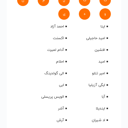
ک
گ
ل
م
ن
و
ه
ی
اینا
احمد آزاد
امید حاجیلی
اکسنت
افشین
آدام لمبرت
امید
احلام
امیر تتلو
الی گولدینگ
ایگی آزیلیا
ابی
آبا
الویس پریسلی
ایندیلا
آشر
اد شیران
آرش