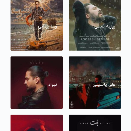
روزبه بمانی
رضا یزدانی
علی یاسینی
نیواد