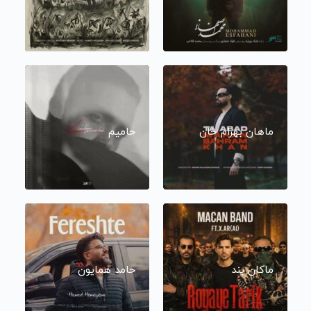
ماهان بهرام خان
حامیم
ماکان بند
حامد همایون