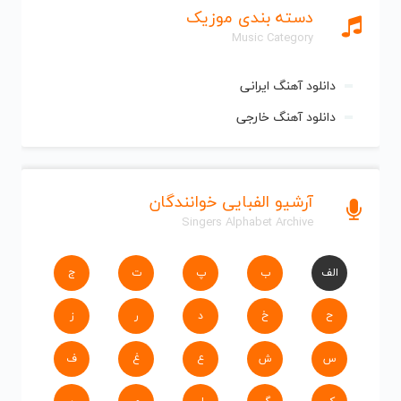
دسته بندی موزیک
Music Category
دانلود آهنگ ایرانی
دانلود آهنگ خارجی
آرشیو الفبایی خوانندگان
Singers Alphabet Archive
الف
ب
پ
ت
ج
ح
خ
د
ر
ز
س
ش
ع
غ
ف