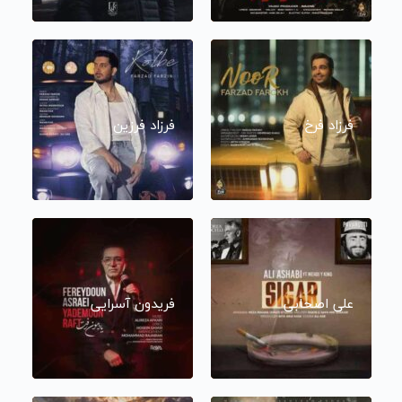
فرزاد فرخ
فرزاد فرزین
علی اصحابی
فریدون آسرایی