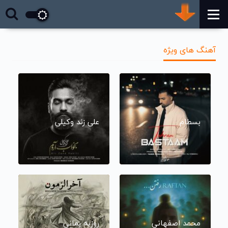
آهنگ های ویژه
بسطام
علی زند وکیلی
محمد اصفهانی
روزبه بمانی