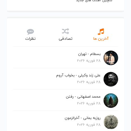
گلچین آهنگ های جدید
آخرین ها
تصادفی
نظرات
بسطام - تهران
28 فوریه 2026
علی زند وکیلی - بخواب آروم
28 فوریه 2026
محمد اصفهانی - رفتن
28 فوریه 2026
روزبه بمانی - آخرالزمون
28 فوریه 2026