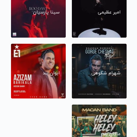
امیر عظیمی
سینا پارسیان
شهرام شکوهی
ایوان بند
ماکان بند