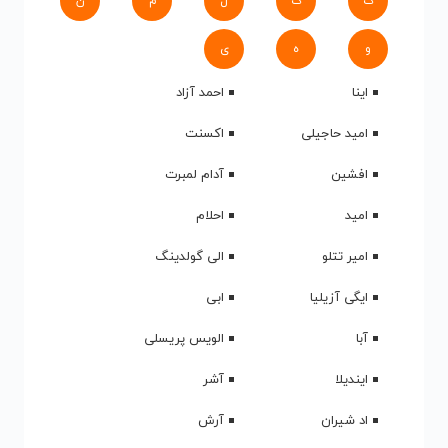
ک
گ
ل
م
ن
و
ه
ی
اینا
احمد آزاد
امید حاجیلی
اکسنت
افشین
آدام لمبرت
امید
احلام
امیر تتلو
الی گولدینگ
ایگی آزیلیا
ابی
آبا
الویس پریسلی
ایندیلا
آشر
اد شیران
آرش