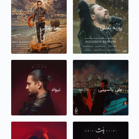
روزبه بمانی
رضا یزدانی
علی یاسینی
نیواد