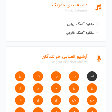
دسته بندی موزیک
Music Category
دانلود آهنگ ایرانی
دانلود آهنگ خارجی
آرشیو الفبایی خوانندگان
Singers Alphabet Archive
الف
ب
پ
ت
ج
ح
خ
د
ر
ز
س
ش
ع
غ
ف