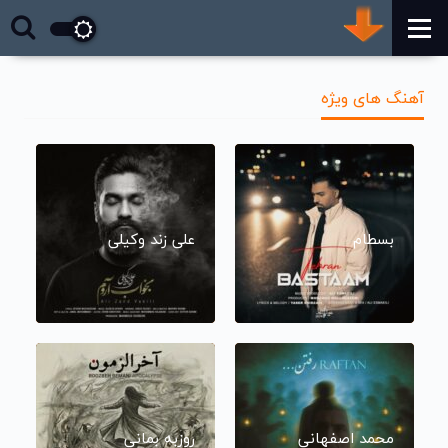
آهنگ های ویژه
بسطام
علی زند وکیلی
محمد اصفهانی
روزبه بمانی