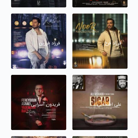
فرزاد فرخ
فرزاد فرزین
علی اصحابی
فریدون آسرایی