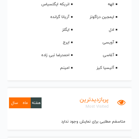
الهه
انریکه ایگلسیاس
ایمجین دراگونز
آریانا گرانده
ادل
ایگلز
آویسی
ایرج
آغاسی
احمدرضا نبی زاده
آلیسیا کیز
امینم
پربازدیدترین
هفته
ماه
سال
Most Visited
متاسفم مطلبی برای نمایش وجود ندارد