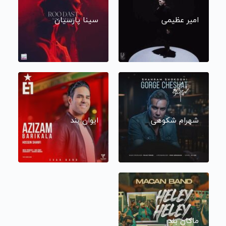
امیر عظیمی
سینا پارسیان
شهرام شکوهی
ایوان بند
ماکان بند