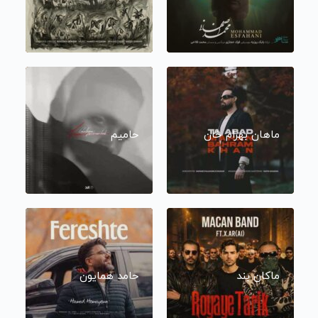
ماهان بهرام خان
حامیم
ماکان بند
حامد همایون