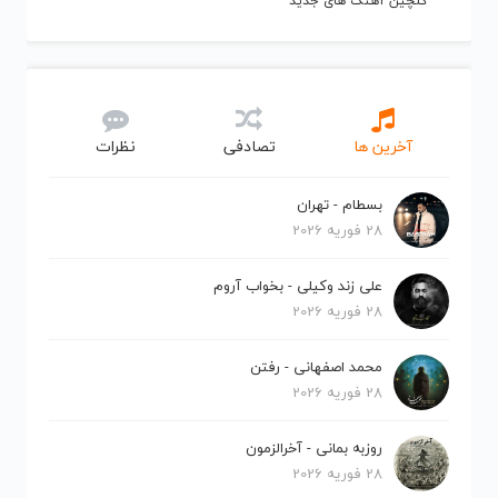
گلچین آهنگ های جدید
آخرین ها
تصادفی
نظرات
بسطام - تهران
28 فوریه 2026
علی زند وکیلی - بخواب آروم
28 فوریه 2026
محمد اصفهانی - رفتن
28 فوریه 2026
روزبه بمانی - آخرالزمون
28 فوریه 2026