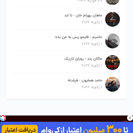
28 فوریه 2026
ماهان بهرام خان - تا ابد
1 ژانویه 2026
حامیم - قلبمو پس به من بده
1 ژانویه 2026
ماکان بند - رویای تاریک
1 ژانویه 2026
حامد همایون - فرشته
1 ژانویه 2026
کلیه حقوق برای نیلو موزیک محفوظ است.