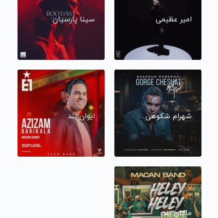
امیر عظیمی
سینا پارسیان
شهرام شکوهی
ایوان بند
ماکان بند