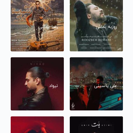
روزبه بمانی
رضا یزدانی
علی یاسینی
نیواد