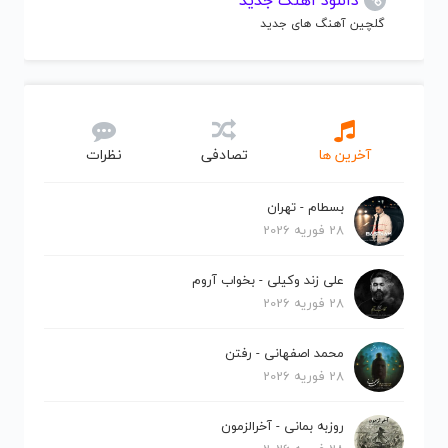
دانلود آهنگ جدید
گلچین آهنگ های جدید
آخرین ها
تصادفی
نظرات
بسطام - تهران
28 فوریه 2026
علی زند وکیلی - بخواب آروم
28 فوریه 2026
محمد اصفهانی - رفتن
28 فوریه 2026
روزبه بمانی - آخرالزمون