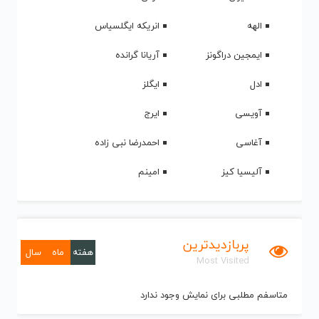
الهه
انریکه ایگلسیاس
ایمجین دراگونز
آریانا گرانده
ادل
ایگلز
آویسی
ایرج
آغاسی
احمدرضا نبی زاده
آلیسیا کیز
امینم
پربازدیدترین
هفته
ماه
سال
Most Visited
متاسفم مطلبی برای نمایش وجود ندارد