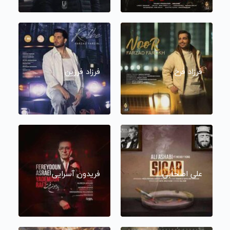
فرزاد فرخ
فرزاد فرزین
علی اصحابی
فریدون آسرایی