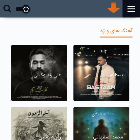
آهنگ های ویژه
بسطام
علی زند وکیلی
محمد اصفهانی
روزبه بمانی