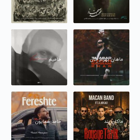
ماهان بهرام خان
حامیم
ماکان بند
حامد همایون