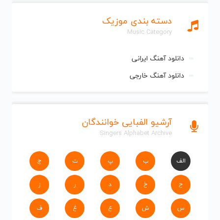
دسته بندی موزیک
Music Category
دانلود آهنگ ایرانی
دانلود آهنگ خارجی
آرشیو الفبایی خوانندگان
Singers Alphabet Archive
الف
ب
پ
ت
ج
ح
خ
د
ر
ز
س
ش
ع
غ
ف