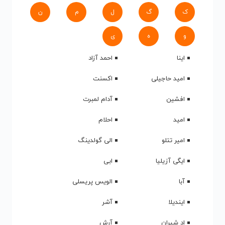
ک
گ
ل
م
ن
و
ه
ی
اینا
احمد آزاد
امید حاجیلی
اکسنت
افشین
آدام لمبرت
امید
احلام
امیر تتلو
الی گولدینگ
ایگی آزیلیا
ابی
آبا
الویس پریسلی
ایندیلا
آشر
اد شیران
آرش