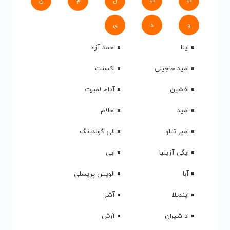
ک
گ
ل
م
ن
و
ه
ی
اینا
احمد آزاد
امید حاجیلی
اکسنت
افشین
آدام لمبرت
امید
احلام
امیر تتلو
الی گولدینگ
ایگی آزیلیا
ابی
آبا
الویس پریسلی
ایندیلا
آشر
اد شیران
آرش