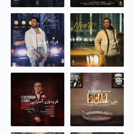
فرزاد فرخ
فرزاد فرزین
علی اصحابی
فریدون آسرایی