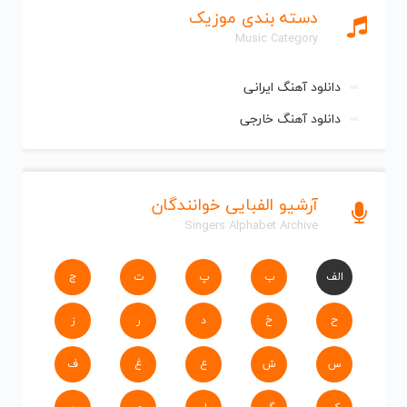
دسته بندی موزیک
Music Category
دانلود آهنگ ایرانی
دانلود آهنگ خارجی
آرشیو الفبایی خوانندگان
Singers Alphabet Archive
الف
ب
پ
ت
ج
ح
خ
د
ر
ز
س
ش
ع
غ
ف