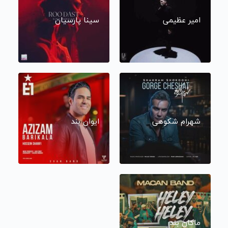
امیر عظیمی
سینا پارسیان
شهرام شکوهی
ایوان بند
ماکان بند