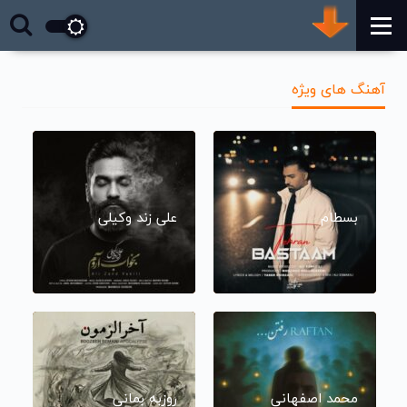
آهنگ های ویژه
بسطام
علی زند وکیلی
محمد اصفهانی
روزبه بمانی