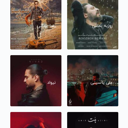
روزبه بمانی
رضا یزدانی
علی یاسینی
نیواد