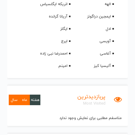
الهه
انریکه ایگلسیاس
ایمجین دراگونز
آریانا گرانده
ادل
ایگلز
آویسی
ایرج
آغاسی
احمدرضا نبی زاده
آلیسیا کیز
امینم
پربازدیدترین
هفته
ماه
سال
Most Visited
متاسفم مطلبی برای نمایش وجود ندارد