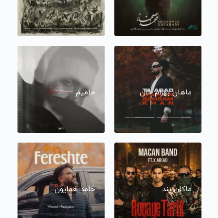
ماهان بهرام خان
حامیم
ماکان بند
حامد همایون