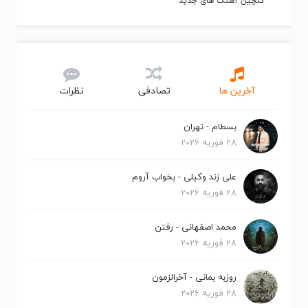
گلچین آهنگ های جدید
آخرین ها
تصادفی
نظرات
بسطام - تهران
28 فوریه 2026
علی زند وکیلی - بخواب آروم
28 فوریه 2026
محمد اصفهانی - رفتن
28 فوریه 2026
روزبه بمانی - آخرالزمون
28 فوریه 2026