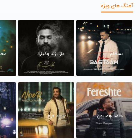
آهنگ های ویژه
بسطام
علی زند وکیلی
محم
حامد همایون
فرزاد فرخ
فرزا