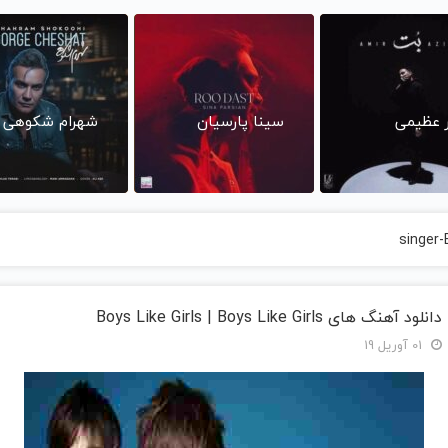
ر عظیمی
سینا پارسیان
شهرام شکوهی
singer-
دانلود آهنگ های Boys Like Girls | Boys Like Girls
01 آوریل 19