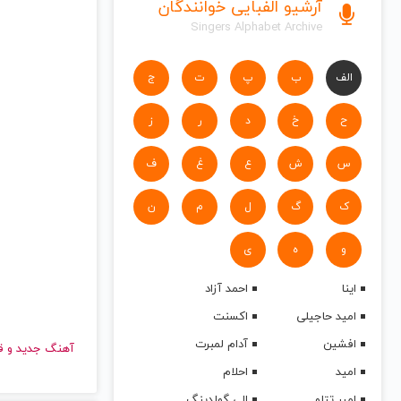
آرشیو الفبایی خوانندگان
Singers Alphabet Archive
الف
ب
پ
ت
ج
ح
خ
د
ر
ز
س
ش
ع
غ
ف
ک
گ
ل
م
ن
و
ه
ی
اینا
احمد آزاد
امید حاجیلی
اکسنت
افشین
آدام لمبرت
آهنگ جدید
امید
احلام
امیر تتلو
الی گولدینگ