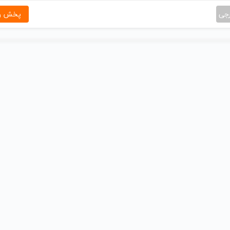
رجی
پخش و 