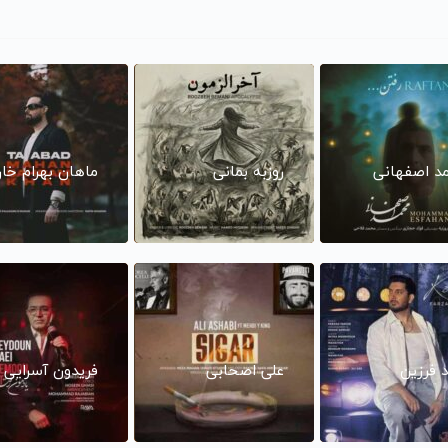
د اصفهانی
روزبه بمانی
ماهان بهرام خا
د فرزین
علی اصحابی
فریدون آسرایی