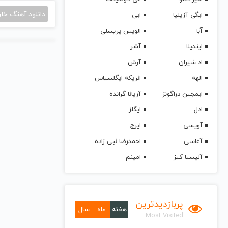
دانلود آهنگ خا
ایگی آزیلیا
ابی
آبا
الویس پریسلی
ایندیلا
آشر
اد شیران
آرش
الهه
انریکه ایگلسیاس
ایمجین دراگونز
آریانا گرانده
ادل
ایگلز
آویسی
ایرج
آغاسی
احمدرضا نبی زاده
آلیسیا کیز
امینم
پربازدیدترین
هفته
ماه
سال
Most Visited