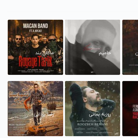
ن
حامیم
ماکان بند
روزبه بمانی
رضا یزدانی