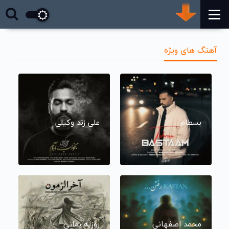
آهنگ های ویژه
بسطام
علی زند وکیلی
محمد اصفهانی
روزبه بمانی