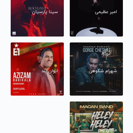
امیر عظیمی
سینا پارسیان
شهرام شکوهی
ایوان بند
ماکان بند