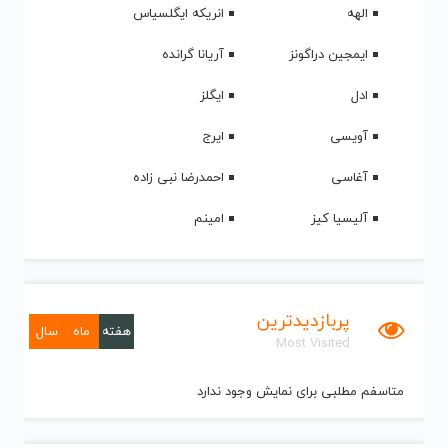
الهه
انریکه ایگلسیاس
ایمجین دراگونز
آریانا گرانده
ادل
ایگلز
آویسی
ایرج
آغاسی
احمدرضا نبی زاده
آلیسیا کیز
امینم
پربازدیدترین
هفته
ماه
سال
Most Visited
متاسفم مطلبی برای نمایش وجود ندارد