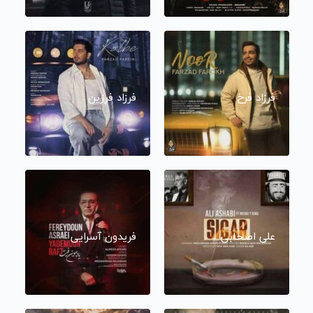
فرزاد فرخ
فرزاد فرزین
علی اصحابی
فریدون آسرایی