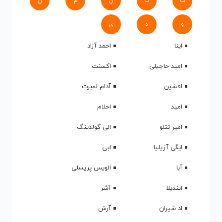
ک
گ
ل
م
ن
و
ه
ی
اینا
احمد آزاد
امید حاجیلی
اکسنت
افشین
آدام لمبرت
امید
احلام
امیر تتلو
الی گولدینگ
ایگی آزیلیا
ابی
آبا
الویس پریسلی
ایندیلا
آشر
اد شیران
آرش