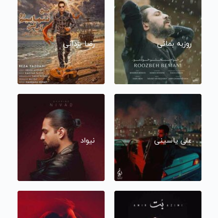
روزبه بمانی
رضا یزدانی
علی یاسینی
نیواد