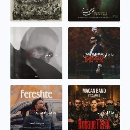
ماهان بهرام خان
حامیم
ماکان بند
حامد همایون