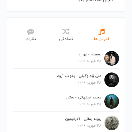
گلچین آهنگ های جدید
آخرین ها
تصادفی
نظرات
بسطام - تهران
28 فوریه 2026
علی زند وکیلی - بخواب آروم
28 فوریه 2026
محمد اصفهانی - رفتن
28 فوریه 2026
روزبه بمانی - آخرالزمون
28 فوریه 2026