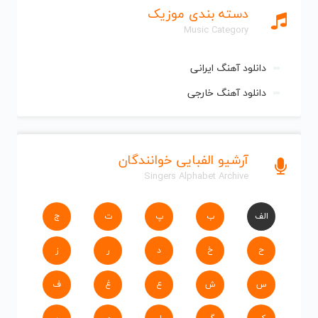
دسته بندی موزیک
Music Category
دانلود آهنگ ایرانی
دانلود آهنگ خارجی
آرشیو الفبایی خوانندگان
Singers Alphabet Archive
الف
ب
پ
ت
ج
ح
خ
د
ر
ز
س
ش
ع
غ
ف