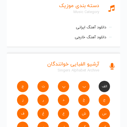
دسته بندی موزیک
Music Category
دانلود آهنگ ایرانی
دانلود آهنگ خارجی
آرشیو الفبایی خوانندگان
Singers Alphabet Archive
الف
ب
پ
ت
ج
ح
خ
د
ر
ز
س
ش
ع
غ
ف