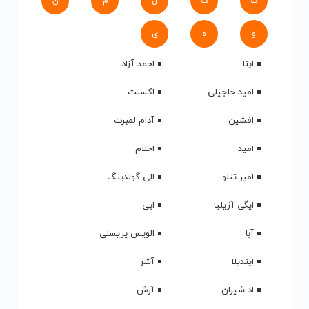
ک
گ
ل
م
ن
و
ه
ی
اینا
احمد آزاد
امید حاجیلی
اکسنت
افشین
آدام لمبرت
امید
احلام
امیر تتلو
الی گولدینگ
ایگی آزیلیا
ابی
آبا
الویس پریسلی
ایندیلا
آشر
اد شیران
آرش