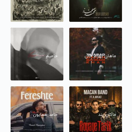
ماهان بهرام خان
حامیم
ماکان بند
حامد همایون