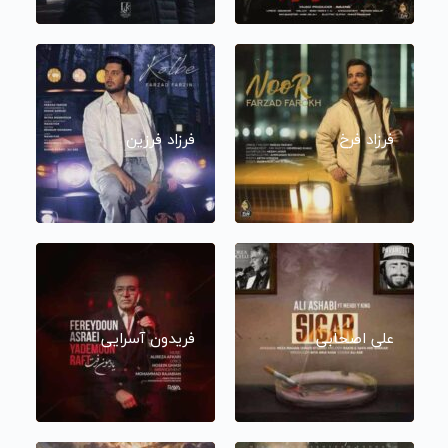
فرزاد فرخ
فرزاد فرزین
علی اصحابی
فریدون آسرایی