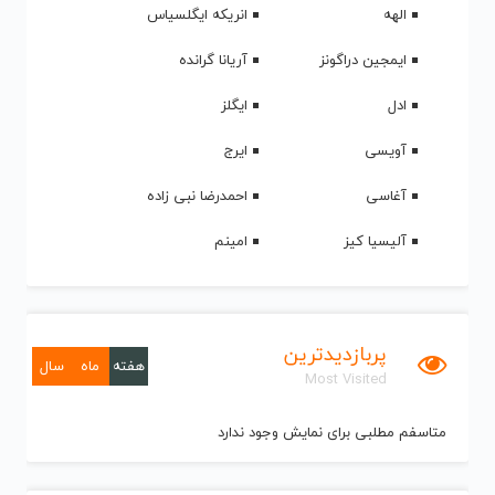
الهه
انریکه ایگلسیاس
ایمجین دراگونز
آریانا گرانده
ادل
ایگلز
آویسی
ایرج
آغاسی
احمدرضا نبی زاده
آلیسیا کیز
امینم
پربازدیدترین
هفته
ماه
سال
Most Visited
متاسفم مطلبی برای نمایش وجود ندارد