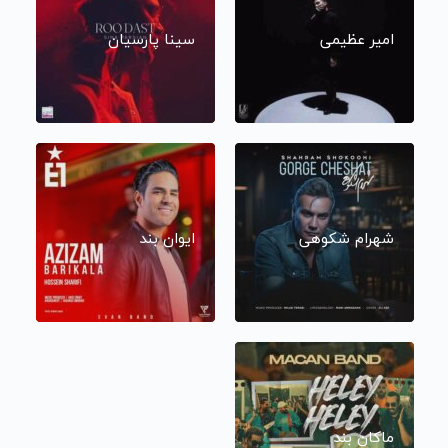
امیر عظیمی
سینا پارسیان
شهرام شکوهی
ایوان بند
ماکان بند