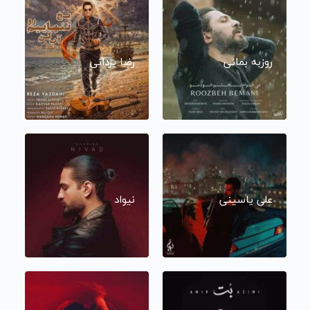
روزبه بمانی
رضا یزدانی
علی یاسینی
نیواد