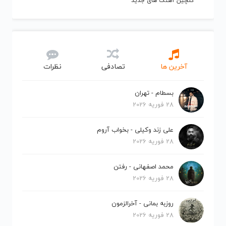
گلچین آهنگ های جدید
آخرین ها
تصادفی
نظرات
بسطام - تهران
28 فوریه 2026
علی زند وکیلی - بخواب آروم
28 فوریه 2026
محمد اصفهانی - رفتن
28 فوریه 2026
روزبه بمانی - آخرالزمون
28 فوریه 2026