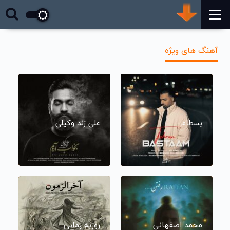
آهنگ های ویژه
بسطام
علی زند وکیلی
محمد اصفهانی
روزبه بمانی