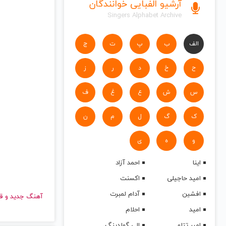
آرشیو الفبایی خوانندگان
Singers Alphabet Archive
الف
ب
پ
ت
ج
ح
خ
د
ر
ز
س
ش
ع
غ
ف
ک
گ
ل
م
ن
و
ه
ی
اینا
احمد آزاد
امید حاجیلی
اکسنت
افشین
آدام لمبرت
آهنگ جدید
امید
احلام
امیر تتلو
الی گولدینگ