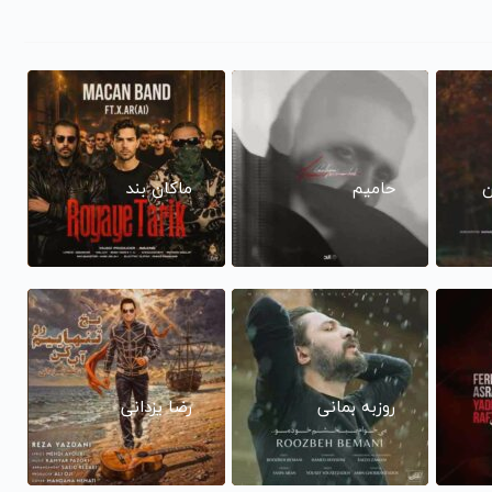
ن
حامیم
ماکان بند
روزبه بمانی
رضا یزدانی