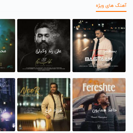
آهنگ های ویژه
بسطام
علی زند وکیلی
محم
حامد همایون
فرزاد فرخ
فرزا