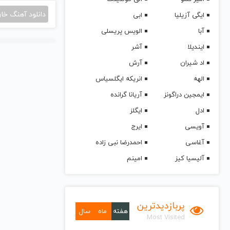
دانلود آهنگ خا
ایگی آزیلیا
ابی
آبا
الویس پریسلی
ایندیلا
آشر
اد شیران
آرش
الهه
انریکه ایگلسیاس
ایمجین دراگونز
آریانا گرانده
ادل
ایگلز
آویسی
ایرج
آغاسی
احمدرضا نبی زاده
آلیسیا کیز
امینم
پربازدیدترین
هفته
ماه
سال
Most Visited