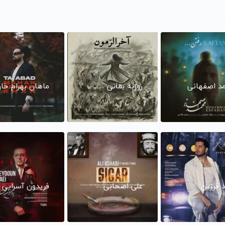
د اصفهانی
روزبه بمانی
ماهان بهرام خا
د فرزین
علی اصحابی
فریدون آسرایی