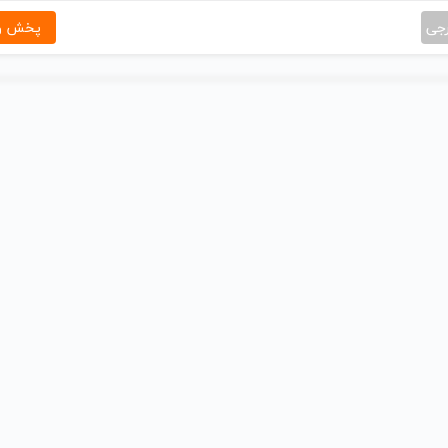
رجی
پخش و 