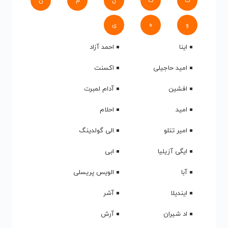
ک
گ
ل
م
ن
و
ه
ی
اینا
احمد آزاد
امید حاجیلی
اکسنت
افشین
آدام لمبرت
امید
احلام
امیر تتلو
الی گولدینگ
ایگی آزیلیا
ابی
آبا
الویس پریسلی
ایندیلا
آشر
اد شیران
آرش