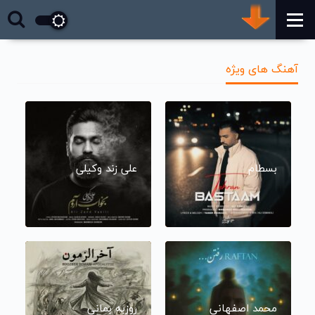
آهنگ های ویژه
بسطام
علی زند وکیلی
محمد اصفهانی
روزبه بمانی