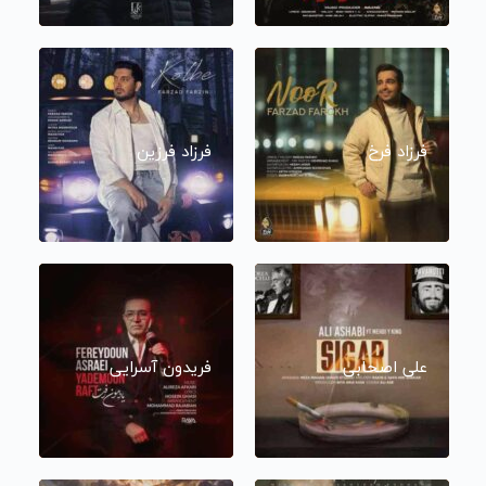
فرزاد فرخ
فرزاد فرزین
علی اصحابی
فریدون آسرایی