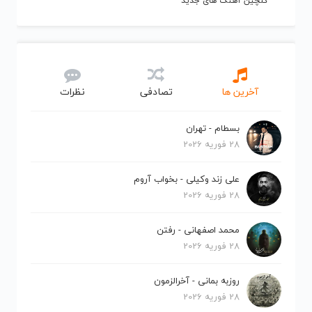
گلچین آهنگ های جدید
آخرین ها
تصادفی
نظرات
بسطام - تهران
28 فوریه 2026
علی زند وکیلی - بخواب آروم
28 فوریه 2026
محمد اصفهانی - رفتن
28 فوریه 2026
روزبه بمانی - آخرالزمون
28 فوریه 2026