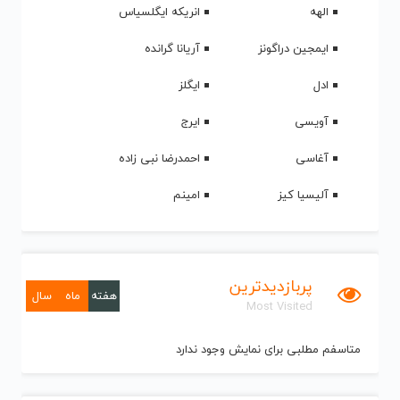
الهه
انریکه ایگلسیاس
ایمجین دراگونز
آریانا گرانده
ادل
ایگلز
آویسی
ایرج
آغاسی
احمدرضا نبی زاده
آلیسیا کیز
امینم
پربازدیدترین
هفته
ماه
سال
Most Visited
متاسفم مطلبی برای نمایش وجود ندارد