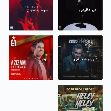
امیر عظیمی
سینا پارسیان
شهرام شکوهی
ایوان بند
ماکان بند