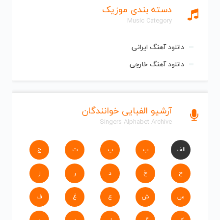
دسته بندی موزیک
Music Category
دانلود آهنگ ایرانی
دانلود آهنگ خارجی
آرشیو الفبایی خوانندگان
Singers Alphabet Archive
الف
ب
پ
ت
ج
ح
خ
د
ر
ز
س
ش
ع
غ
ف