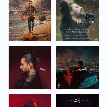
روزبه بمانی
رضا یزدانی
علی یاسینی
نیواد