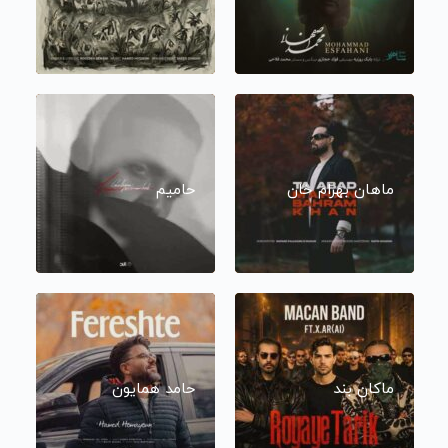
ماهان بهرام خان
حامیم
ماکان بند
حامد همایون