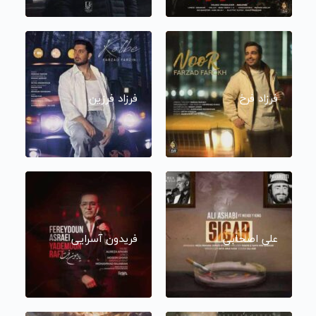
فرزاد فرخ
فرزاد فرزین
علی اصحابی
فریدون آسرایی