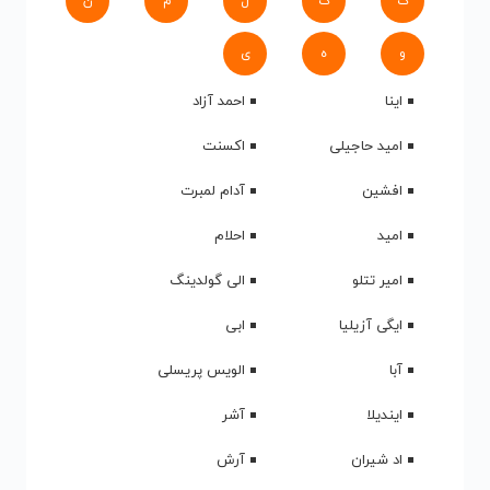
ک
گ
ل
م
ن
و
ه
ی
اینا
احمد آزاد
امید حاجیلی
اکسنت
افشین
آدام لمبرت
امید
احلام
امیر تتلو
الی گولدینگ
ایگی آزیلیا
ابی
آبا
الویس پریسلی
ایندیلا
آشر
اد شیران
آرش