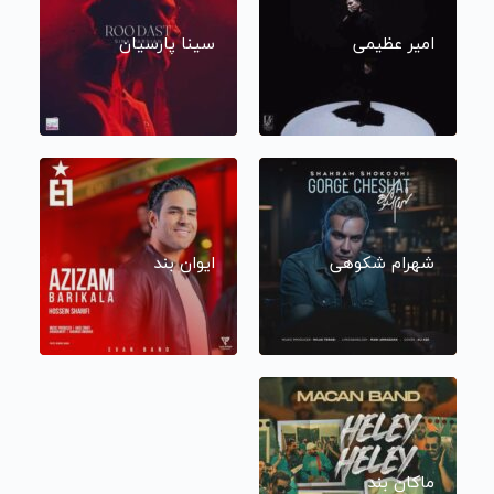
امیر عظیمی
سینا پارسیان
شهرام شکوهی
ایوان بند
ماکان بند