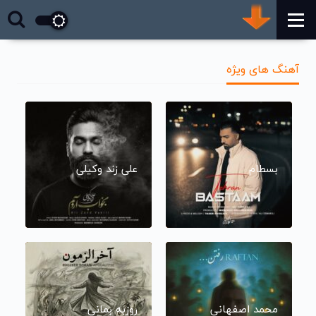
آهنگ های ویژه
بسطام
علی زند وکیلی
محمد اصفهانی
روزبه بمانی