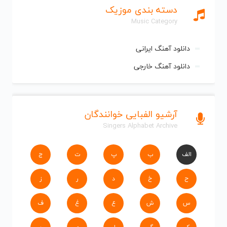
دسته بندی موزیک
Music Category
دانلود آهنگ ایرانی
دانلود آهنگ خارجی
آرشیو الفبایی خوانندگان
Singers Alphabet Archive
الف
ب
پ
ت
ج
ح
خ
د
ر
ز
س
ش
ع
غ
ف