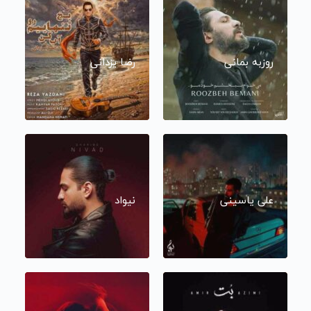
روزبه بمانی
رضا یزدانی
علی یاسینی
نیواد