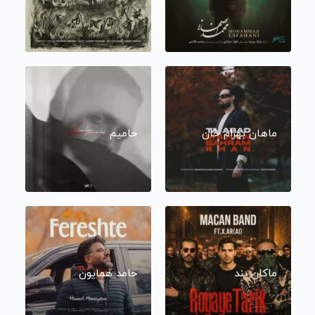
ماهان بهرام خان
حامیم
ماکان بند
حامد همایون