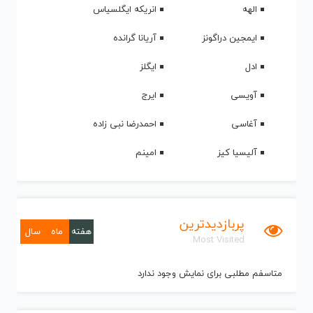
الهه
انریکه ایگلسیاس
ایمجین دراگونز
آریانا گرانده
ادل
ایگلز
آویسی
ایرج
آغاسی
احمدرضا نبی زاده
آلیسیا کیز
امینم
پربازدیدترین
هفته
ماه
سال
Most Visited
متاسفم مطلبی برای نمایش وجود ندارد