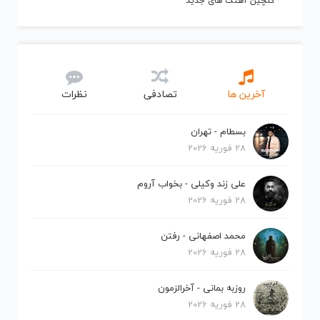
گلچین آهنگ های جدید
آخرین ها
تصادفی
نظرات
بسطام - تهران
28 فوریه 2026
علی زند وکیلی - بخواب آروم
28 فوریه 2026
محمد اصفهانی - رفتن
28 فوریه 2026
روزبه بمانی - آخرالزمون
28 فوریه 2026