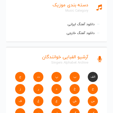
دسته بندی موزیک
Music Category
دانلود آهنگ ایرانی
دانلود آهنگ خارجی
آرشیو الفبایی خوانندگان
Singers Alphabet Archive
الف
ب
پ
ت
ج
ح
خ
د
ر
ز
س
ش
ع
غ
ف