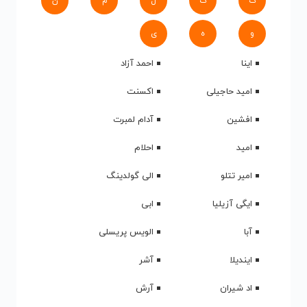
ک
گ
ل
م
ن
و
ه
ی
اینا
احمد آزاد
امید حاجیلی
اکسنت
افشین
آدام لمبرت
امید
احلام
امیر تتلو
الی گولدینگ
ایگی آزیلیا
ابی
آبا
الویس پریسلی
ایندیلا
آشر
اد شیران
آرش