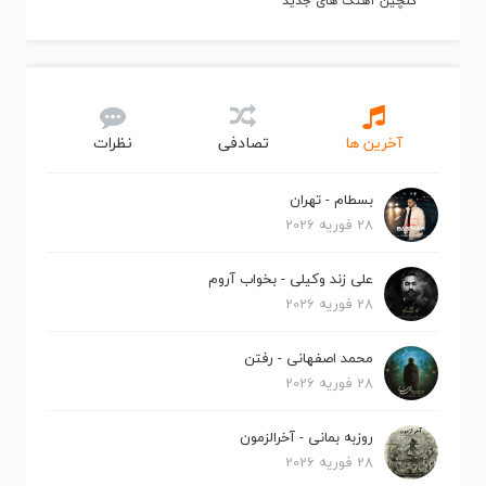
گلچین آهنگ های جدید
آخرین ها
تصادفی
نظرات
بسطام - تهران
28 فوریه 2026
علی زند وکیلی - بخواب آروم
28 فوریه 2026
محمد اصفهانی - رفتن
28 فوریه 2026
روزبه بمانی - آخرالزمون
28 فوریه 2026