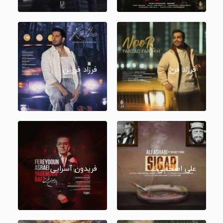
فرزاد فرخ
فرزاد فرزین
علی اصحابی
فریدون آسرایی