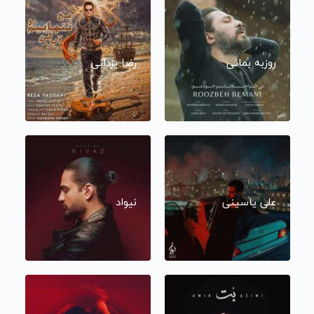
روزبه بمانی
رضا یزدانی
علی یاسینی
نیواد