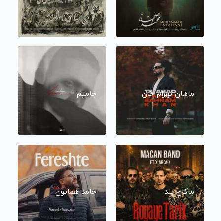
ماهان بهرام خان
حامیم
ماکان بند
حامد همایون