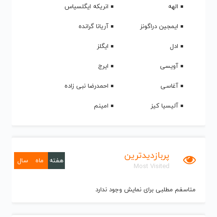
الهه
انریکه ایگلسیاس
ایمجین دراگونز
آریانا گرانده
ادل
ایگلز
آویسی
ایرج
آغاسی
احمدرضا نبی زاده
آلیسیا کیز
امینم
پربازدیدترین
هفته
ماه
سال
Most Visited
متاسفم مطلبی برای نمایش وجود ندارد