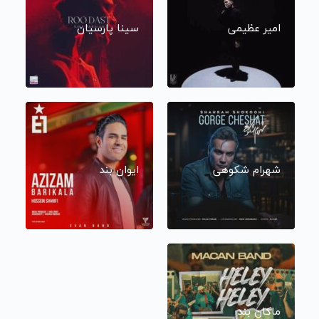
امیر عظیمی
سینا پارسیان
شهرام شکوهی
ایوان بند
ماکان بند