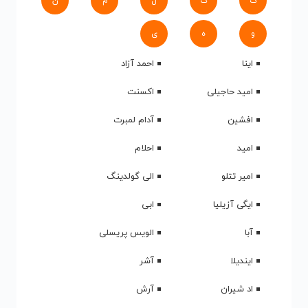
ک
گ
ل
م
ن
و
ه
ی
اینا
احمد آزاد
امید حاجیلی
اکسنت
افشین
آدام لمبرت
امید
احلام
امیر تتلو
الی گولدینگ
ایگی آزیلیا
ابی
آبا
الویس پریسلی
ایندیلا
آشر
اد شیران
آرش