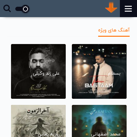
آهنگ های ویژه
بسطام
علی زند وکیلی
محمد اصفهانی
روزبه بمانی