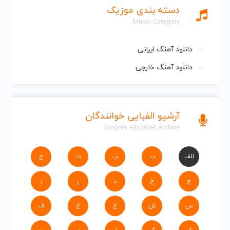
دسته بندی موزیک
Music Category
دانلود آهنگ ایرانی
دانلود آهنگ خارجی
آرشیو الفبایی خوانندگان
Singers Alphabet Archive
الف
ب
پ
ت
ج
ح
خ
د
ر
ز
س
ش
ع
غ
ف