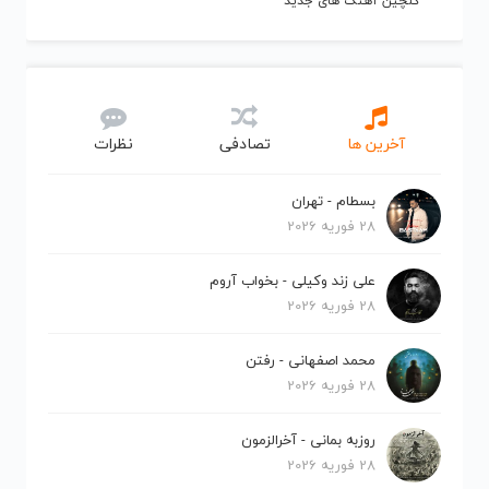
گلچین آهنگ های جدید
آخرین ها
تصادفی
نظرات
بسطام - تهران
28 فوریه 2026
علی زند وکیلی - بخواب آروم
28 فوریه 2026
محمد اصفهانی - رفتن
28 فوریه 2026
روزبه بمانی - آخرالزمون
28 فوریه 2026