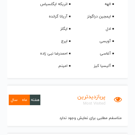
الهه
انریکه ایگلسیاس
ایمجین دراگونز
آریانا گرانده
ادل
ایگلز
آویسی
ایرج
آغاسی
احمدرضا نبی زاده
آلیسیا کیز
امینم
پربازدیدترین
هفته
ماه
سال
Most Visited
متاسفم مطلبی برای نمایش وجود ندارد