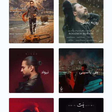
روزبه بمانی
رضا یزدانی
علی یاسینی
نیواد