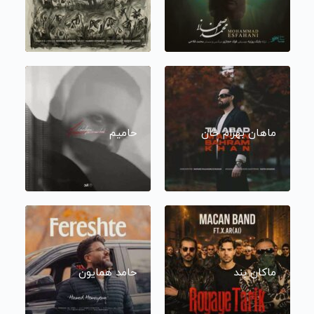
ماهان بهرام خان
حامیم
ماکان بند
حامد همایون