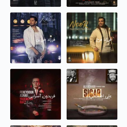
فرزاد فرخ
فرزاد فرزین
علی اصحابی
فریدون آسرایی