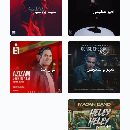
امیر عظیمی
سینا پارسیان
شهرام شکوهی
ایوان بند
ماکان بند