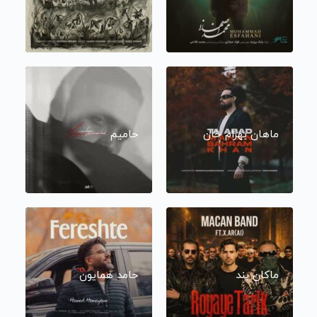
ماهان بهرام خان
حامیم
ماکان بند
حامد همایون