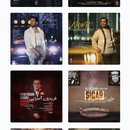
فرزاد فرخ
فرزاد فرزین
علی اصحابی
فریدون آسرایی