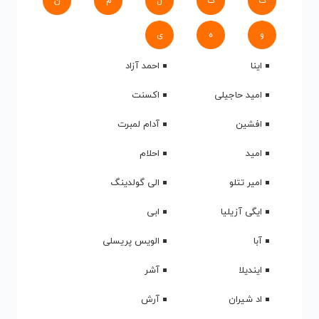
ک
گ
ل
م
ن
و
ه
ی
اینا
احمد آزاد
امید حاجیلی
اکسنت
افشین
آدام لمبرت
امید
احلام
امیر تتلو
الی گولدینگ
ایگی آزیلیا
ابی
آبا
الویس پریسلی
ایندیلا
آشر
اد شیران
آرش