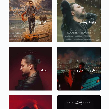
روزبه بمانی
رضا یزدانی
علی یاسینی
نیواد