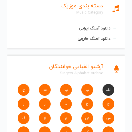
دسته بندی موزیک
Music Category
دانلود آهنگ ایرانی
دانلود آهنگ خارجی
آرشیو الفبایی خوانندگان
Singers Alphabet Archive
الف
ب
پ
ت
ج
ح
خ
د
ر
ز
س
ش
ع
غ
ف