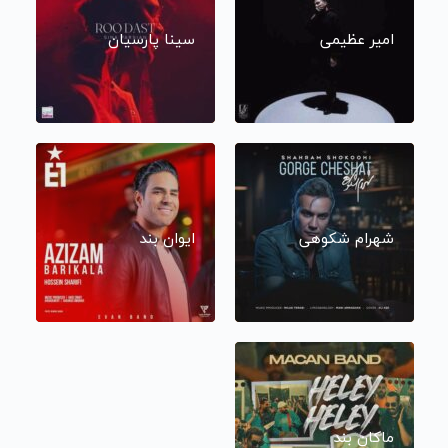
امیر عظیمی
سینا پارسیان
شهرام شکوهی
ایوان بند
ماکان بند