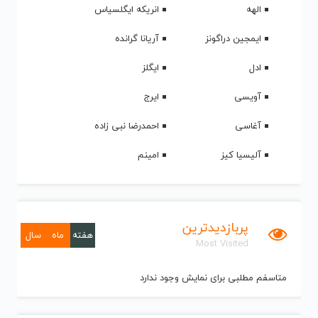
الهه
انریکه ایگلسیاس
ایمجین دراگونز
آریانا گرانده
ادل
ایگلز
آویسی
ایرج
آغاسی
احمدرضا نبی زاده
آلیسیا کیز
امینم
پربازدیدترین
هفته
ماه
سال
Most Visited
متاسفم مطلبی برای نمایش وجود ندارد