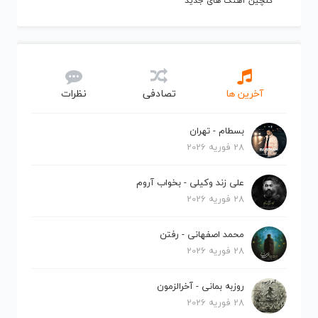
گلچین آهنگ های جدید
آخرین ها
تصادفی
نظرات
بسطام - تهران
28 فوریه 2026
علی زند وکیلی - بخواب آروم
28 فوریه 2026
محمد اصفهانی - رفتن
28 فوریه 2026
روزبه بمانی - آخرالزمون
28 فوریه 2026