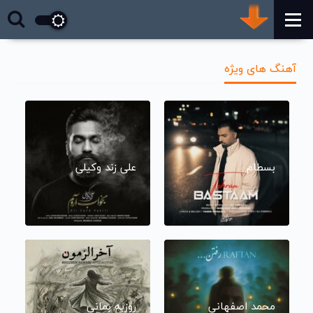
آهنگ های ویژه
بسطام
علی زند وکیلی
محمد اصفهانی
روزبه بمانی