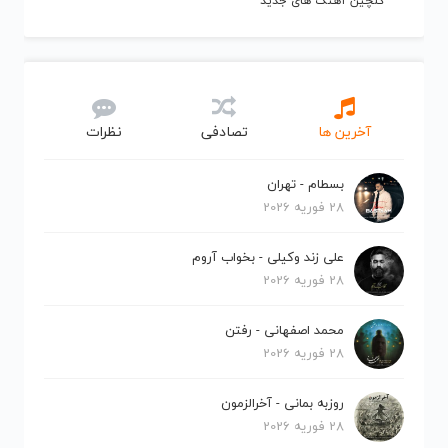
گلچین آهنگ های جدید
آخرین ها
تصادفی
نظرات
بسطام - تهران
28 فوریه 2026
علی زند وکیلی - بخواب آروم
28 فوریه 2026
محمد اصفهانی - رفتن
28 فوریه 2026
روزبه بمانی - آخرالزمون
28 فوریه 2026