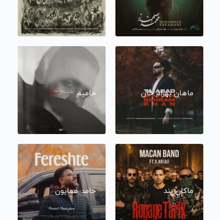
ماهان بهرام خان
حامیم
ماکان بند
حامد همایون