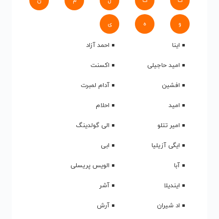
ک
گ
ل
م
ن
و
ه
ی
اینا
احمد آزاد
امید حاجیلی
اکسنت
افشین
آدام لمبرت
امید
احلام
امیر تتلو
الی گولدینگ
ایگی آزیلیا
ابی
آبا
الویس پریسلی
ایندیلا
آشر
اد شیران
آرش