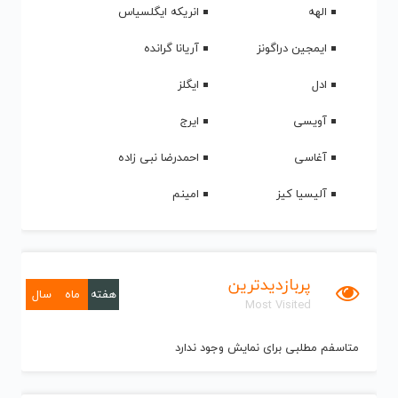
الهه
انریکه ایگلسیاس
ایمجین دراگونز
آریانا گرانده
ادل
ایگلز
آویسی
ایرج
آغاسی
احمدرضا نبی زاده
آلیسیا کیز
امینم
پربازدیدترین
هفته
ماه
سال
Most Visited
متاسفم مطلبی برای نمایش وجود ندارد