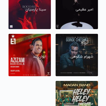
امیر عظیمی
سینا پارسیان
شهرام شکوهی
ایوان بند
ماکان بند