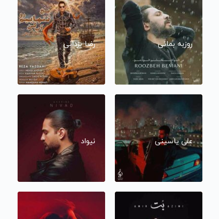
روزبه بمانی
رضا یزدانی
علی یاسینی
نیواد