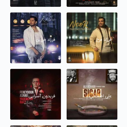
فرزاد فرخ
فرزاد فرزین
علی اصحابی
فریدون آسرایی