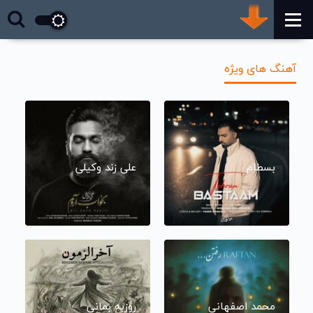
آهنگ های ویژه
بسطام
علی زند وکیلی
محمد اصفهانی
روزبه بمانی