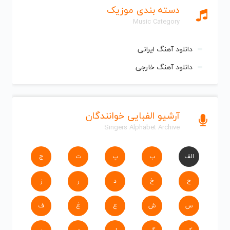
دسته بندی موزیک
Music Category
دانلود آهنگ ایرانی
دانلود آهنگ خارجی
آرشیو الفبایی خوانندگان
Singers Alphabet Archive
الف
ب
پ
ت
ج
ح
خ
د
ر
ز
س
ش
ع
غ
ف