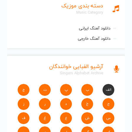
دسته بندی موزیک
Music Category
دانلود آهنگ ایرانی
دانلود آهنگ خارجی
آرشیو الفبایی خوانندگان
Singers Alphabet Archive
الف
ب
پ
ت
ج
ح
خ
د
ر
ز
س
ش
ع
غ
ف