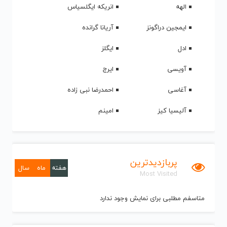
الهه
انریکه ایگلسیاس
ایمجین دراگونز
آریانا گرانده
ادل
ایگلز
آویسی
ایرج
آغاسی
احمدرضا نبی زاده
آلیسیا کیز
امینم
پربازدیدترین
هفته
ماه
سال
Most Visited
متاسفم مطلبی برای نمایش وجود ندارد