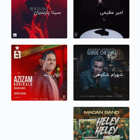
امیر عظیمی
سینا پارسیان
شهرام شکوهی
ایوان بند
ماکان بند