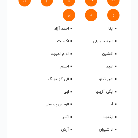
ک
گ
ل
م
ن
و
ه
ی
اینا
احمد آزاد
امید حاجیلی
اکسنت
افشین
آدام لمبرت
امید
احلام
امیر تتلو
الی گولدینگ
ایگی آزیلیا
ابی
آبا
الویس پریسلی
ایندیلا
آشر
اد شیران
آرش