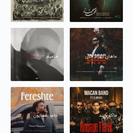
ماهان بهرام خان
حامیم
ماکان بند
حامد همایون