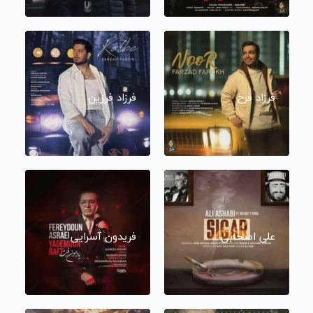
فرزاد فرخ
فرزاد فرزین
علی اصحابی
فریدون آسرایی