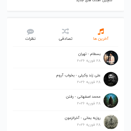
گلچین آهنگ های جدید
آخرین ها
تصادفی
نظرات
بسطام - تهران
28 فوریه 2026
علی زند وکیلی - بخواب آروم
28 فوریه 2026
محمد اصفهانی - رفتن
28 فوریه 2026
روزبه بمانی - آخرالزمون
28 فوریه 2026