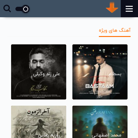
آهنگ های ویژه
بسطام
علی زند وکیلی
محمد اصفهانی
روزبه بمانی