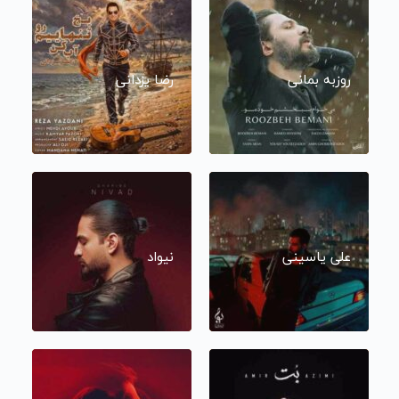
روزبه بمانی
رضا یزدانی
علی یاسینی
نیواد