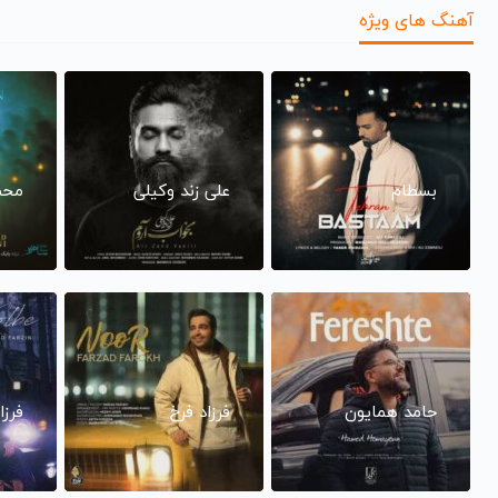
آهنگ های ویژه
بسطام
علی زند وکیلی
محم
حامد همایون
فرزاد فرخ
فرزا