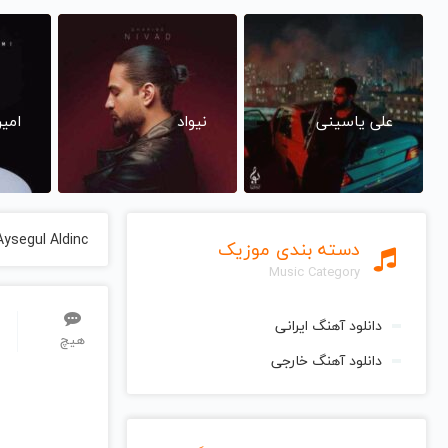
علی یاسینی
نیواد
امی
Aysegul Aldinc
دسته بندی موزیک
Music Category
دانلود آهنگ ایرانی
هیچ
دانلود آهنگ خارجی