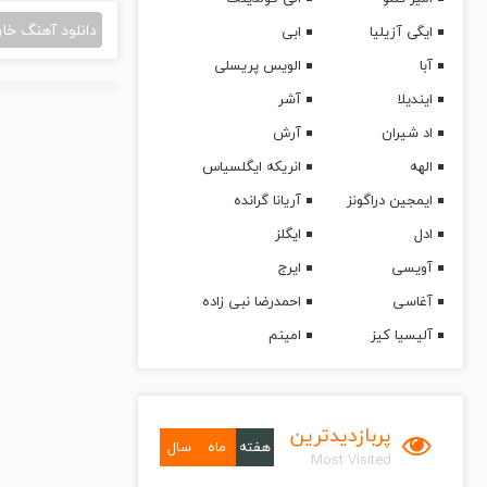
دانلود آهنگ خا
ایگی آزیلیا
ابی
آبا
الویس پریسلی
ایندیلا
آشر
اد شیران
آرش
الهه
انریکه ایگلسیاس
ایمجین دراگونز
آریانا گرانده
ادل
ایگلز
آویسی
ایرج
آغاسی
احمدرضا نبی زاده
آلیسیا کیز
امینم
پربازدیدترین
هفته
ماه
سال
Most Visited