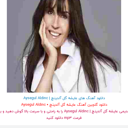
دانلود آهنگ های عایشه گل آلدینچ | Aysegul Aldinc
دانلود گلچین آهنگ عایشه گل آلدینچ • Aysegul Aldinc
و قدیمی عایشه گل آلدینچ | Aysegul Aldinc را به راحتی و با سرعت بالا گ
فرمت mp3 دانلود کنید