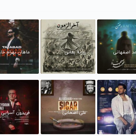
د اصفهانی
روزبه بمانی
ماهان بهرام خا
د فرزین
علی اصحابی
فریدون آسرایی