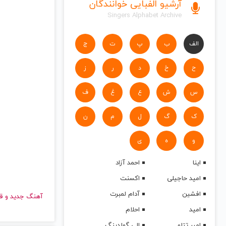
آرشیو الفبایی خوانندگان
Singers Alphabet Archive
الف
ب
پ
ت
ج
ح
خ
د
ر
ز
س
ش
ع
غ
ف
ک
گ
ل
م
ن
و
ه
ی
اینا
احمد آزاد
امید حاجیلی
اکسنت
افشین
آدام لمبرت
آهنگ جدید
امید
احلام
امیر تتلو
الی گولدینگ