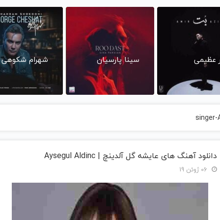
ر عظیمی
سینا پارسیان
شهرام شکوهی
singer-
دانلود آهنگ های عایشه گل آلدینچ | Aysegul Aldinc
06 ژوئن 19