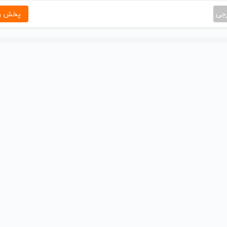
رجی
پخش و 