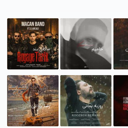
ن
حامیم
ماکان بند
روزبه بمانی
رضا یزدانی