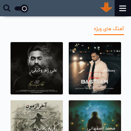
آهنگ های ویژه
بسطام
علی زند وکیلی
محمد اصفهانی
روزبه بمانی