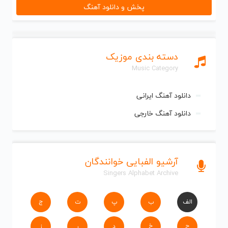
پخش و دانلود آهنگ
دسته بندی موزیک
Music Category
دانلود آهنگ ایرانی
دانلود آهنگ خارجی
آرشیو الفبایی خوانندگان
Singers Alphabet Archive
الف
ب
پ
ت
ج
ح
خ
د
ر
ز