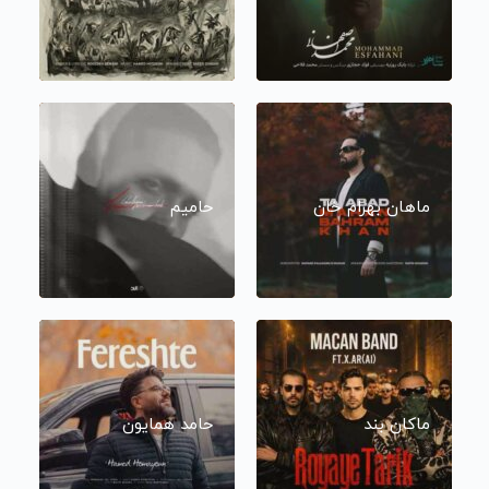
ماهان بهرام خان
حامیم
ماکان بند
حامد همایون