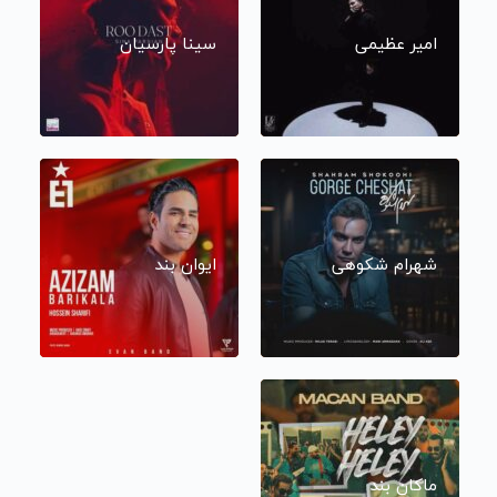
امیر عظیمی
سینا پارسیان
شهرام شکوهی
ایوان بند
ماکان بند