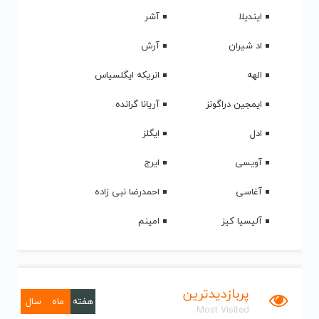
ایندیلا
آشر
اد شیران
آرش
الهه
انریکه ایگلسیاس
ایمجین دراگونز
آریانا گرانده
ادل
ایگلز
آویسی
ایرج
آغاسی
احمدرضا نبی زاده
آلیسیا کیز
امینم
پربازدیدترین
هفته
ماه
سال
Most Visited