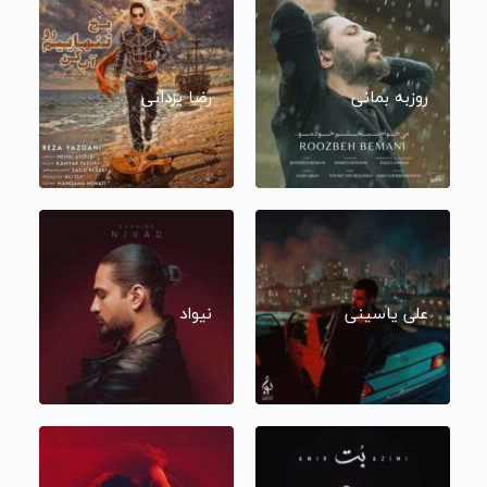
روزبه بمانی
رضا یزدانی
علی یاسینی
نیواد