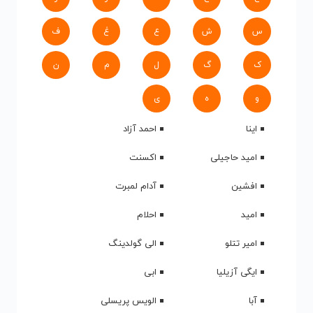
س
ش
ع
غ
ف
ک
گ
ل
م
ن
و
ه
ی
اینا
احمد آزاد
امید حاجیلی
اکسنت
افشین
آدام لمبرت
امید
احلام
امیر تتلو
الی گولدینگ
ایگی آزیلیا
ابی
آبا
الویس پریسلی