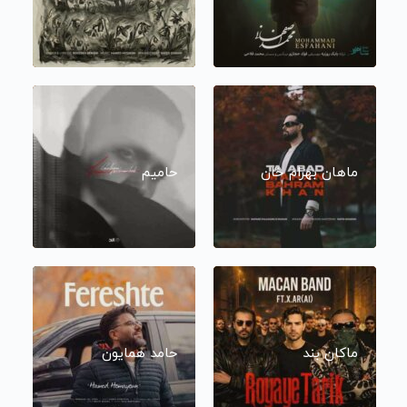
ماهان بهرام خان
حامیم
ماکان بند
حامد همایون