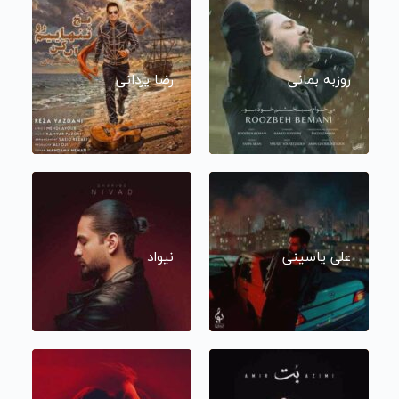
روزبه بمانی
رضا یزدانی
علی یاسینی
نیواد