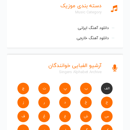
دسته بندی موزیک
Music Category
دانلود آهنگ ایرانی
دانلود آهنگ خارجی
آرشیو الفبایی خوانندگان
Singers Alphabet Archive
الف
ب
پ
ت
ج
ح
خ
د
ر
ز
س
ش
ع
غ
ف