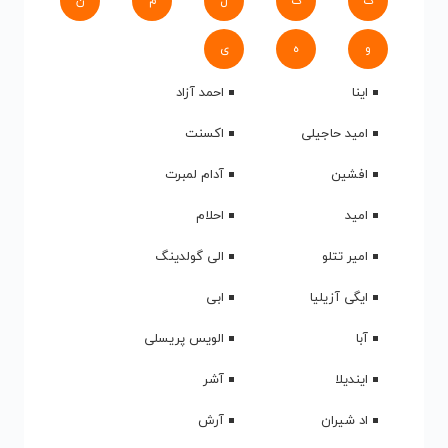
ک
گ
ل
م
ن
و
ه
ی
اینا
احمد آزاد
امید حاجیلی
اکسنت
افشین
آدام لمبرت
امید
احلام
امیر تتلو
الی گولدینگ
ایگی آزیلیا
ابی
آبا
الویس پریسلی
ایندیلا
آشر
اد شیران
آرش