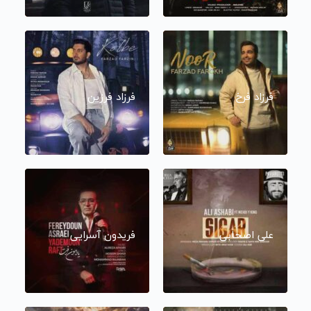
فرزاد فرخ
فرزاد فرزین
علی اصحابی
فریدون آسرایی