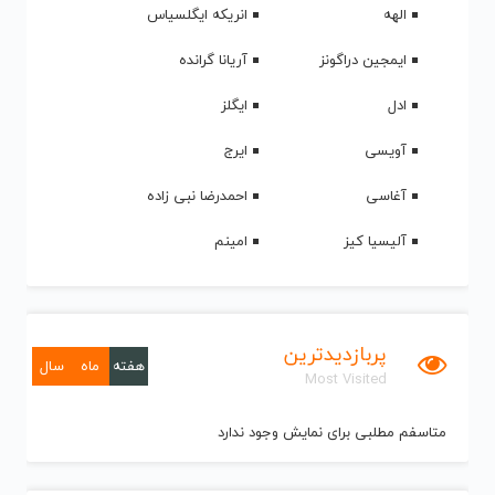
الهه
انریکه ایگلسیاس
ایمجین دراگونز
آریانا گرانده
ادل
ایگلز
آویسی
ایرج
آغاسی
احمدرضا نبی زاده
آلیسیا کیز
امینم
پربازدیدترین
هفته
ماه
سال
Most Visited
متاسفم مطلبی برای نمایش وجود ندارد