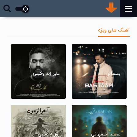
آهنگ های ویژه
بسطام
علی زند وکیلی
محمد اصفهانی
روزبه بمانی