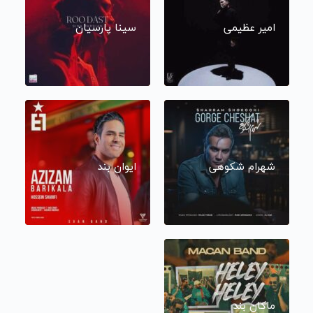
امیر عظیمی
سینا پارسیان
شهرام شکوهی
ایوان بند
ماکان بند