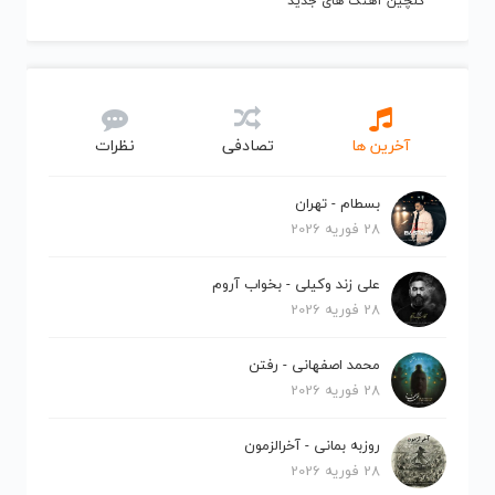
گلچین آهنگ های جدید
آخرین ها
تصادفی
نظرات
بسطام - تهران
28 فوریه 2026
علی زند وکیلی - بخواب آروم
28 فوریه 2026
محمد اصفهانی - رفتن
28 فوریه 2026
روزبه بمانی - آخرالزمون
28 فوریه 2026