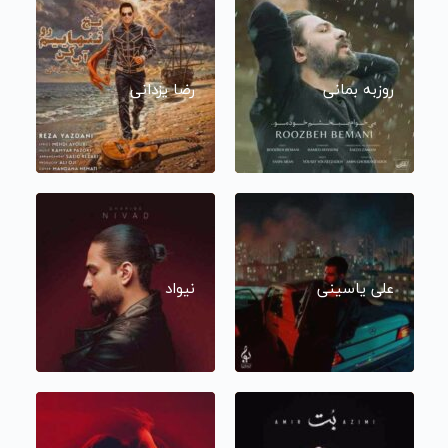
روزبه بمانی
رضا یزدانی
علی یاسینی
نیواد