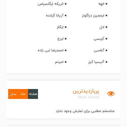
الهه
انریکه ایگلسیاس
ایمجین دراگونز
آریانا گرانده
ادل
ایگلز
آویسی
ایرج
آغاسی
احمدرضا نبی زاده
آلیسیا کیز
امینم
پربازدیدترین
هفته
ماه
سال
Most Visited
متاسفم مطلبی برای نمایش وجود ندارد