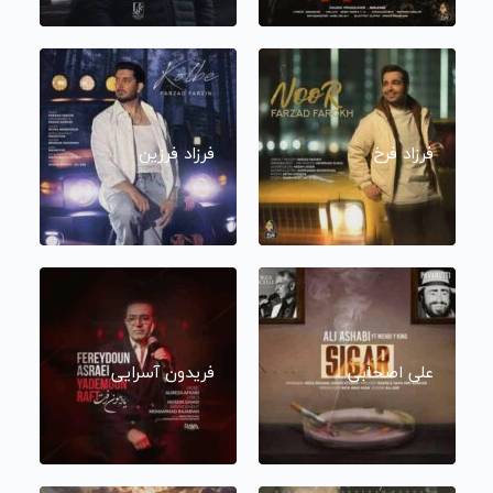
فرزاد فرخ
فرزاد فرزین
علی اصحابی
فریدون آسرایی