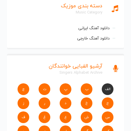
دسته بندی موزیک
Music Category
دانلود آهنگ ایرانی
دانلود آهنگ خارجی
آرشیو الفبایی خوانندگان
Singers Alphabet Archive
الف
ب
پ
ت
ج
ح
خ
د
ر
ز
س
ش
ع
غ
ف