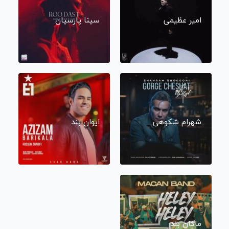
امیر عظیمی
سینا پارسیان
شهرام شکوهی
ایوان بند
ماکان بند