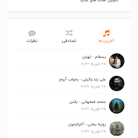
گلچین آهنگ های جدید
آخرین ها
تصادفی
نظرات
بسطام - تهران
28 فوریه 2026
علی زند وکیلی - بخواب آروم
28 فوریه 2026
محمد اصفهانی - رفتن
28 فوریه 2026
روزبه بمانی - آخرالزمون
28 فوریه 2026