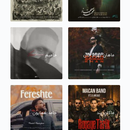
ماهان بهرام خان
حامیم
ماکان بند
حامد همایون