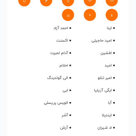
ک
گ
ل
م
ن
و
ه
ی
اینا
احمد آزاد
امید حاجیلی
اکسنت
افشین
آدام لمبرت
امید
احلام
امیر تتلو
الی گولدینگ
ایگی آزیلیا
ابی
آبا
الویس پریسلی
ایندیلا
آشر
اد شیران
آرش