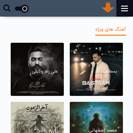
آهنگ های ویژه
بسطام
علی زند وکیلی
محمد اصفهانی
روزبه بمانی