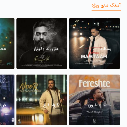
آهنگ های ویژه
بسطام
علی زند وکیلی
محم
حامد همایون
فرزاد فرخ
فرزا