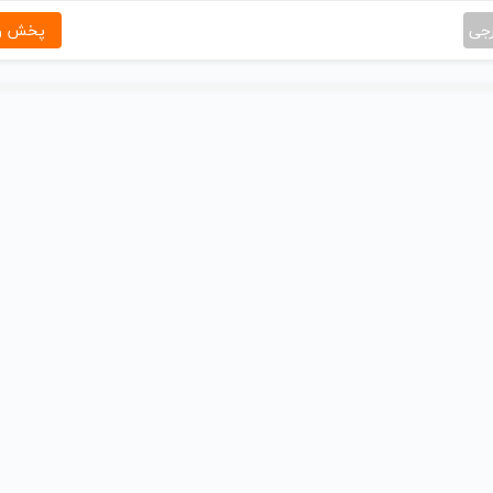
رجی
پخش و 