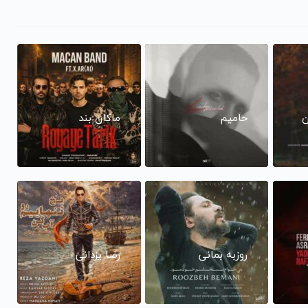
ن
حامیم
ماکان بند
روزبه بمانی
رضا یزدانی