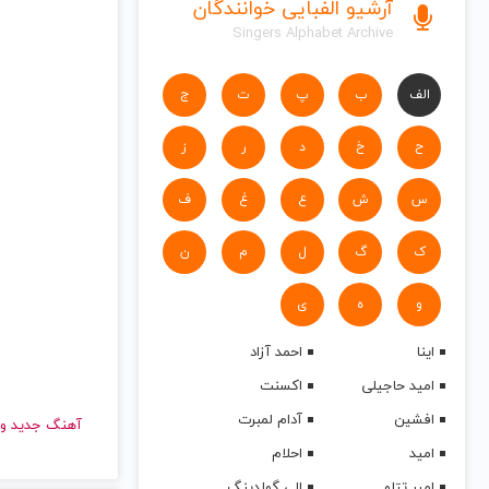
آرشیو الفبایی خوانندگان
Singers Alphabet Archive
الف
ب
پ
ت
ج
ح
خ
د
ر
ز
س
ش
ع
غ
ف
ک
گ
ل
م
ن
و
ه
ی
اینا
احمد آزاد
امید حاجیلی
اکسنت
افشین
آدام لمبرت
آهنگ جدید
امید
احلام
امیر تتلو
الی گولدینگ