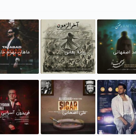
د اصفهانی
روزبه بمانی
ماهان بهرام خا
د فرزین
علی اصحابی
فریدون آسرایی