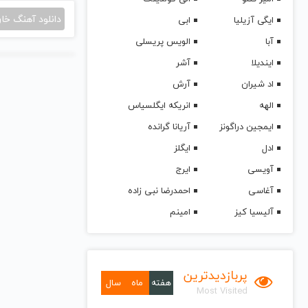
دانلود آهنگ خا
ایگی آزیلیا
ابی
آبا
الویس پریسلی
ایندیلا
آشر
اد شیران
آرش
الهه
انریکه ایگلسیاس
ایمجین دراگونز
آریانا گرانده
ادل
ایگلز
آویسی
ایرج
آغاسی
احمدرضا نبی زاده
آلیسیا کیز
امینم
پربازدیدترین
هفته
ماه
سال
Most Visited