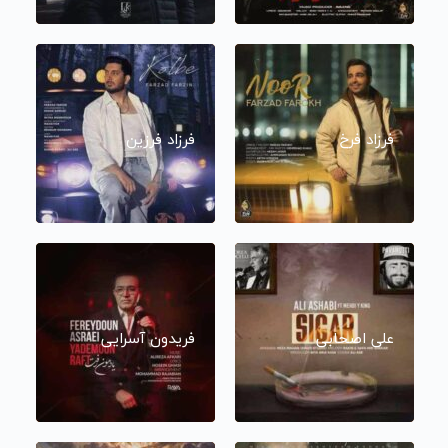
فرزاد فرخ
فرزاد فرزین
علی اصحابی
فریدون آسرایی