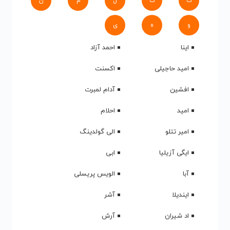
ک
گ
ل
م
ن
و
ه
ی
اینا
احمد آزاد
امید حاجیلی
اکسنت
افشین
آدام لمبرت
امید
احلام
امیر تتلو
الی گولدینگ
ایگی آزیلیا
ابی
آبا
الویس پریسلی
ایندیلا
آشر
اد شیران
آرش