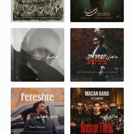
ماهان بهرام خان
حامیم
ماکان بند
حامد همایون