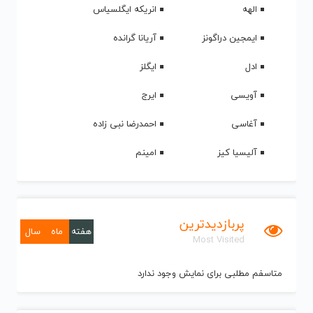
الهه
انریکه ایگلسیاس
ایمجین دراگونز
آریانا گرانده
ادل
ایگلز
آویسی
ایرج
آغاسی
احمدرضا نبی زاده
آلیسیا کیز
امینم
پربازدیدترین
هفته
ماه
سال
Most Visited
متاسفم مطلبی برای نمایش وجود ندارد