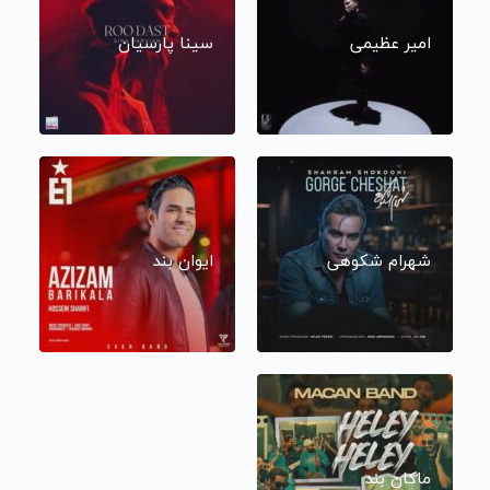
امیر عظیمی
سینا پارسیان
شهرام شکوهی
ایوان بند
ماکان بند