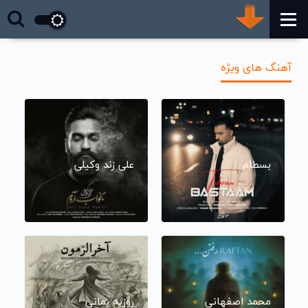
آهنگ های ویژه
بسطام
علی زند وکیلی
محمد اصفهانی
روزبه بمانی