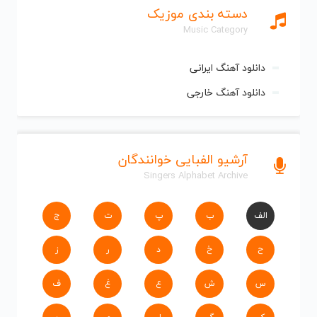
دسته بندی موزیک
Music Category
دانلود آهنگ ایرانی
دانلود آهنگ خارجی
آرشیو الفبایی خوانندگان
Singers Alphabet Archive
الف
ب
پ
ت
ج
ح
خ
د
ر
ز
س
ش
ع
غ
ف