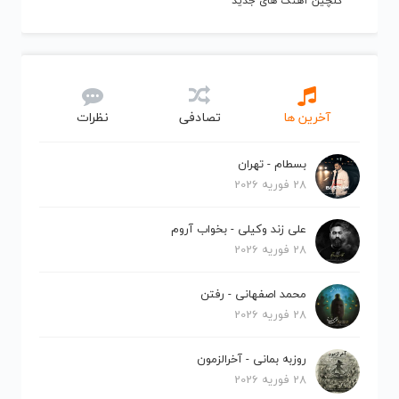
گلچین آهنگ های جدید
آخرین ها
تصادفی
نظرات
بسطام - تهران
28 فوریه 2026
علی زند وکیلی - بخواب آروم
28 فوریه 2026
محمد اصفهانی - رفتن
28 فوریه 2026
روزبه بمانی - آخرالزمون
28 فوریه 2026