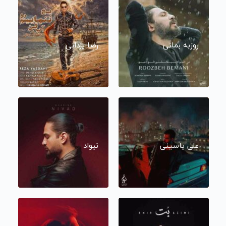
روزبه بمانی
رضا یزدانی
علی یاسینی
نیواد