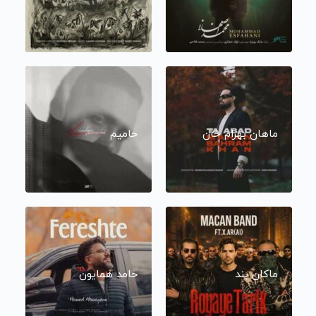
ماهان بهرام خان
حامیم
ماکان بند
حامد همایون