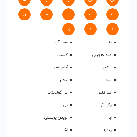
ک
گ
ل
م
ن
و
ه
ی
اینا
احمد آزاد
امید حاجیلی
اکسنت
افشین
آدام لمبرت
امید
احلام
امیر تتلو
الی گولدینگ
ایگی آزیلیا
ابی
آبا
الویس پریسلی
ایندیلا
آشر