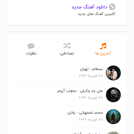
دانلود آهنگ جدید
گلچین آهنگ های جدید
آخرین ها
تصادفی
نظرات
بسطام - تهران
28 فوریه 2026
علی زند وکیلی - بخواب آروم
28 فوریه 2026
محمد اصفهانی - رفتن
28 فوریه 2026