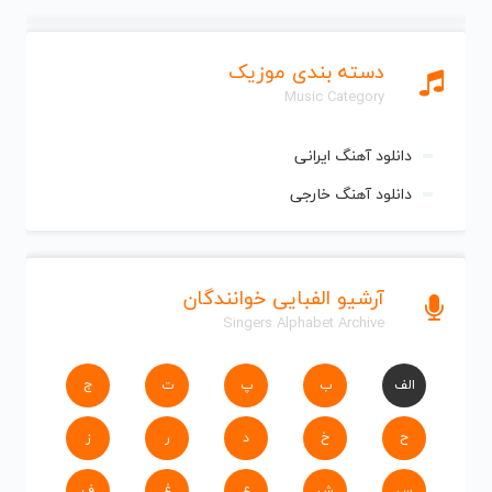
دسته بندی موزیک
Music Category
دانلود آهنگ ایرانی
دانلود آهنگ خارجی
آرشیو الفبایی خوانندگان
Singers Alphabet Archive
الف
ب
پ
ت
ج
ح
خ
د
ر
ز
س
ش
ع
غ
ف