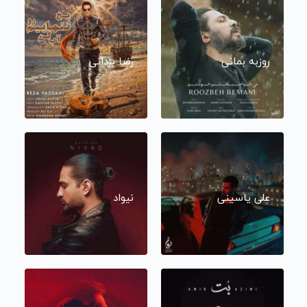
روزبه بمانی
رضا یزدانی
علی یاسینی
نیواد