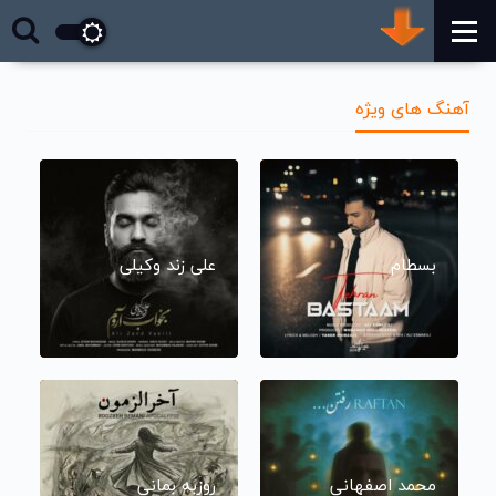
آهنگ های ویژه
بسطام
علی زند وکیلی
محمد اصفهانی
روزبه بمانی