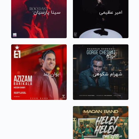
امیر عظیمی
سینا پارسیان
شهرام شکوهی
ایوان بند
ماکان بند