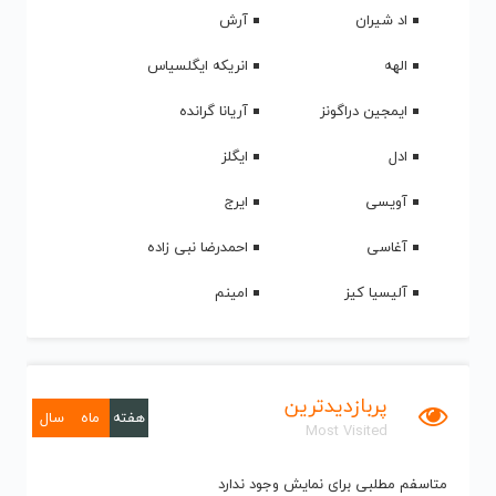
اد شیران
آرش
الهه
انریکه ایگلسیاس
ایمجین دراگونز
آریانا گرانده
ادل
ایگلز
آویسی
ایرج
آغاسی
احمدرضا نبی زاده
آلیسیا کیز
امینم
پربازدیدترین
هفته
ماه
سال
Most Visited
متاسفم مطلبی برای نمایش وجود ندارد