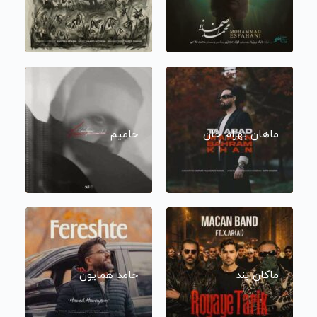
ماهان بهرام خان
حامیم
ماکان بند
حامد همایون