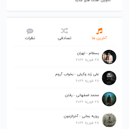
گلچین آهنگ های جدید
آخرین ها
تصادفی
نظرات
بسطام - تهران
28 فوریه 2026
علی زند وکیلی - بخواب آروم
28 فوریه 2026
محمد اصفهانی - رفتن
28 فوریه 2026
روزبه بمانی - آخرالزمون
28 فوریه 2026