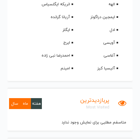
الهه
انریکه ایگلسیاس
ایمجین دراگونز
آریانا گرانده
ادل
ایگلز
آویسی
ایرج
آغاسی
احمدرضا نبی زاده
آلیسیا کیز
امینم
پربازدیدترین
هفته
ماه
سال
Most Visited
متاسفم مطلبی برای نمایش وجود ندارد