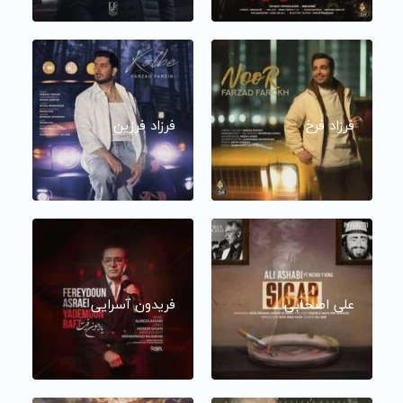
فرزاد فرخ
فرزاد فرزین
علی اصحابی
فریدون آسرایی