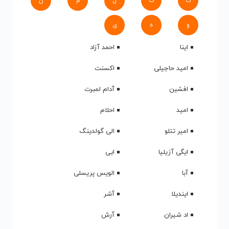
ک
گ
ل
م
ن
و
ه
ی
اینا
احمد آزاد
امید حاجیلی
اکسنت
افشین
آدام لمبرت
امید
احلام
امیر تتلو
الی گولدینگ
ایگی آزیلیا
ابی
آبا
الویس پریسلی
ایندیلا
آشر
اد شیران
آرش