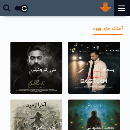
آهنگ های ویژه
بسطام
علی زند وکیلی
محمد اصفهانی
روزبه بمانی