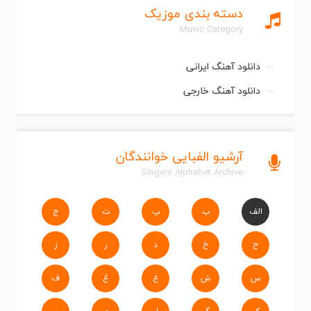
دسته بندی موزیک
Music Category
دانلود آهنگ ایرانی
دانلود آهنگ خارجی
آرشیو الفبایی خوانندگان
Singers Alphabet Archive
الف
ب
پ
ت
ج
ح
خ
د
ر
ز
س
ش
ع
غ
ف