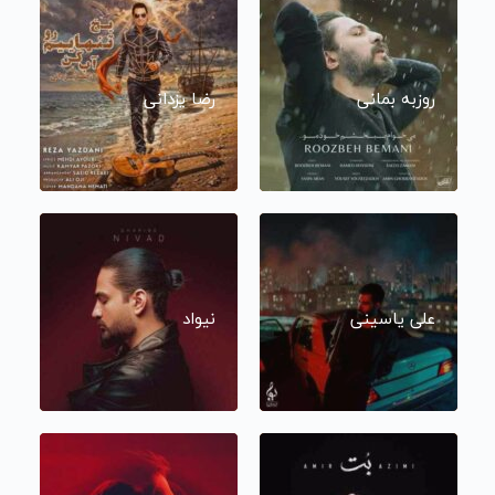
روزبه بمانی
رضا یزدانی
علی یاسینی
نیواد