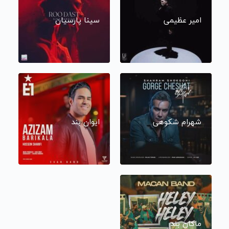
امیر عظیمی
سینا پارسیان
شهرام شکوهی
ایوان بند
ماکان بند