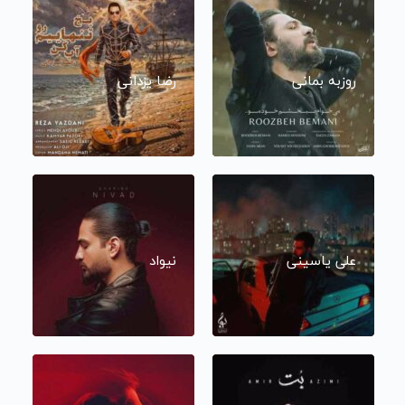
روزبه بمانی
رضا یزدانی
علی یاسینی
نیواد