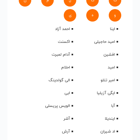
ک
گ
ل
م
ن
و
ه
ی
اینا
احمد آزاد
امید حاجیلی
اکسنت
افشین
آدام لمبرت
امید
احلام
امیر تتلو
الی گولدینگ
ایگی آزیلیا
ابی
آبا
الویس پریسلی
ایندیلا
آشر
اد شیران
آرش