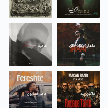
ماهان بهرام خان
حامیم
ماکان بند
حامد همایون