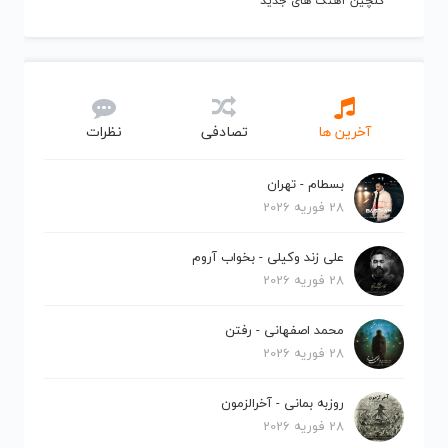
گلچین آهنگ های جدید
آخرین ها
تصادفی
نظرات
بسطام - تهران
28 فوریه 2026
علی زند وکیلی - بخواب آروم
28 فوریه 2026
محمد اصفهانی - رفتن
28 فوریه 2026
روزبه بمانی - آخرالزمون
28 فوریه 2026