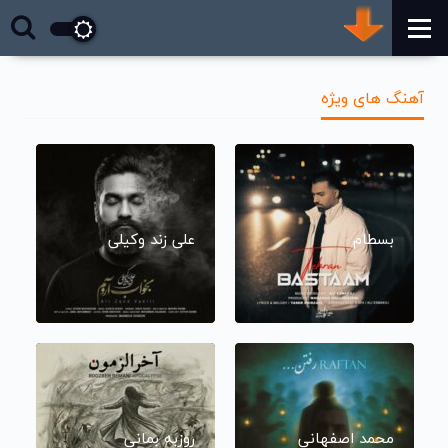
آهنگ های ویژه
بسطام
علی زند وکیلی
محمد اصفهانی
روزبه بمانی