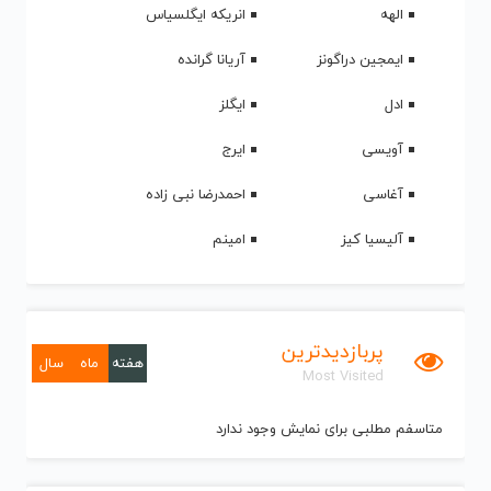
الهه
انریکه ایگلسیاس
ایمجین دراگونز
آریانا گرانده
ادل
ایگلز
آویسی
ایرج
آغاسی
احمدرضا نبی زاده
آلیسیا کیز
امینم
پربازدیدترین
هفته
ماه
سال
Most Visited
متاسفم مطلبی برای نمایش وجود ندارد