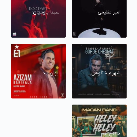
امیر عظیمی
سینا پارسیان
شهرام شکوهی
ایوان بند
ماکان بند