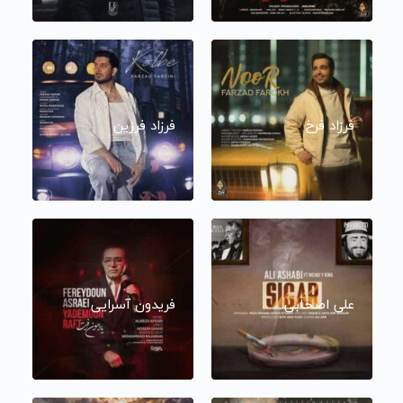
فرزاد فرخ
فرزاد فرزین
علی اصحابی
فریدون آسرایی