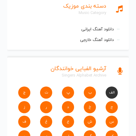
دسته بندی موزیک
Music Category
دانلود آهنگ ایرانی
دانلود آهنگ خارجی
آرشیو الفبایی خوانندگان
Singers Alphabet Archive
الف
ب
پ
ت
ج
ح
خ
د
ر
ز
س
ش
ع
غ
ف