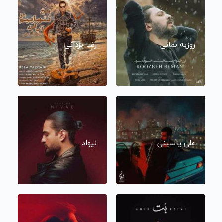
روزبه بمانی
رضا یزدانی
علی یاسینی
نیواد