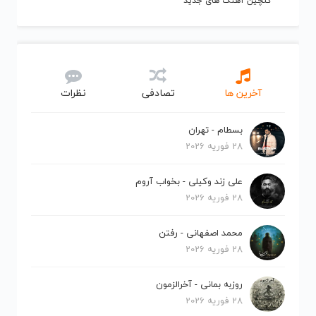
گلچین آهنگ های جدید
آخرین ها
تصادفی
نظرات
بسطام - تهران
28 فوریه 2026
علی زند وکیلی - بخواب آروم
28 فوریه 2026
محمد اصفهانی - رفتن
28 فوریه 2026
روزبه بمانی - آخرالزمون
28 فوریه 2026