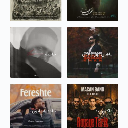
ماهان بهرام خان
حامیم
ماکان بند
حامد همایون