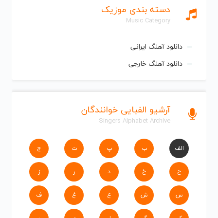
دسته بندی موزیک
Music Category
دانلود آهنگ ایرانی
دانلود آهنگ خارجی
آرشیو الفبایی خوانندگان
Singers Alphabet Archive
الف
ب
پ
ت
ج
ح
خ
د
ر
ز
س
ش
ع
غ
ف