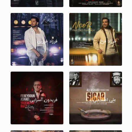
فرزاد فرخ
فرزاد فرزین
علی اصحابی
فریدون آسرایی