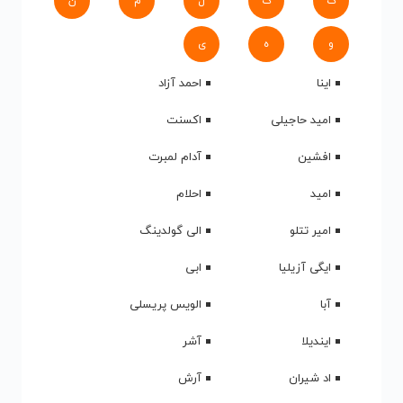
ک
گ
ل
م
ن
و
ه
ی
اینا
احمد آزاد
امید حاجیلی
اکسنت
افشین
آدام لمبرت
امید
احلام
امیر تتلو
الی گولدینگ
ایگی آزیلیا
ابی
آبا
الویس پریسلی
ایندیلا
آشر
اد شیران
آرش