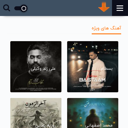
آهنگ های ویژه
بسطام
علی زند وکیلی
محمد اصفهانی
روزبه بمانی