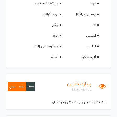
الهه
انریکه ایگلسیاس
ایمجین دراگونز
آریانا گرانده
ادل
ایگلز
آویسی
ایرج
آغاسی
احمدرضا نبی زاده
آلیسیا کیز
امینم
پربازدیدترین
هفته
ماه
سال
Most Visited
متاسفم مطلبی برای نمایش وجود ندارد