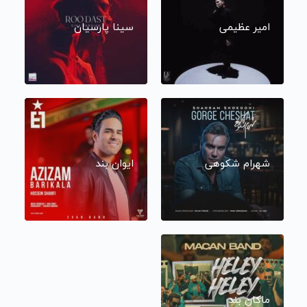
امیر عظیمی
سینا پارسیان
شهرام شکوهی
ایوان بند
ماکان بند