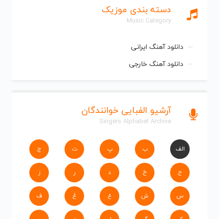
دسته بندی موزیک
Music Category
دانلود آهنگ ایرانی
دانلود آهنگ خارجی
آرشیو الفبایی خوانندگان
Singers Alphabet Archive
الف
ب
پ
ت
ج
ح
خ
د
ر
ز
س
ش
ع
غ
ف