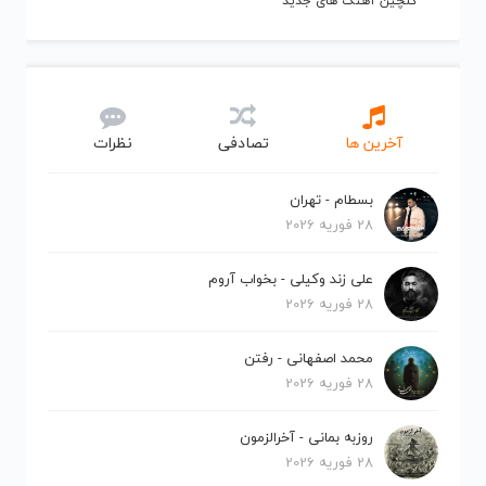
گلچین آهنگ های جدید
آخرین ها
تصادفی
نظرات
بسطام - تهران
28 فوریه 2026
علی زند وکیلی - بخواب آروم
28 فوریه 2026
محمد اصفهانی - رفتن
28 فوریه 2026
روزبه بمانی - آخرالزمون
28 فوریه 2026