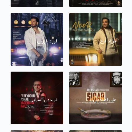
فرزاد فرخ
فرزاد فرزین
علی اصحابی
فریدون آسرایی