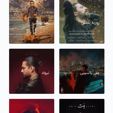
روزبه بمانی
رضا یزدانی
علی یاسینی
نیواد