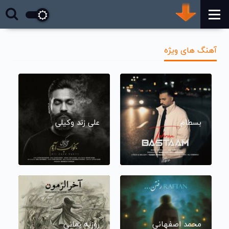
آهنگ های ویژه
بسطام
علی زند وکیلی
محمد اصفهانی
روزبه بمانی