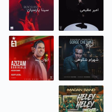
امیر عظیمی
سینا پارسیان
شهرام شکوهی
ایوان بند
ماکان بند