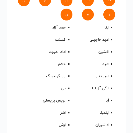
ک
گ
ل
م
ن
و
ه
ی
اینا
احمد آزاد
امید حاجیلی
اکسنت
افشین
آدام لمبرت
امید
احلام
امیر تتلو
الی گولدینگ
ایگی آزیلیا
ابی
آبا
الویس پریسلی
ایندیلا
آشر
اد شیران
آرش