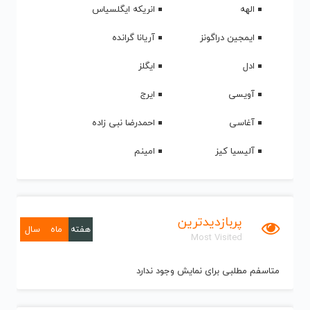
الهه
انریکه ایگلسیاس
ایمجین دراگونز
آریانا گرانده
ادل
ایگلز
آویسی
ایرج
آغاسی
احمدرضا نبی زاده
آلیسیا کیز
امینم
پربازدیدترین
هفته
ماه
سال
Most Visited
متاسفم مطلبی برای نمایش وجود ندارد