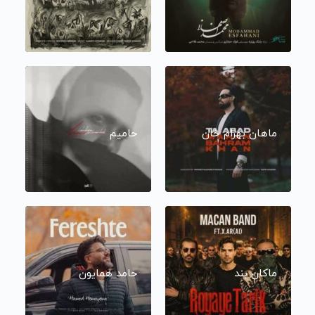
ماهان بهرام خان
حامیم
ماکان بند
حامد همایون