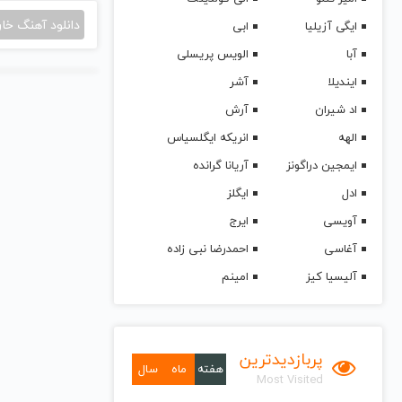
دانلود آهنگ خا
ایگی آزیلیا
ابی
آبا
الویس پریسلی
ایندیلا
آشر
اد شیران
آرش
الهه
انریکه ایگلسیاس
ایمجین دراگونز
آریانا گرانده
ادل
ایگلز
آویسی
ایرج
آغاسی
احمدرضا نبی زاده
آلیسیا کیز
امینم
پربازدیدترین
هفته
ماه
سال
Most Visited