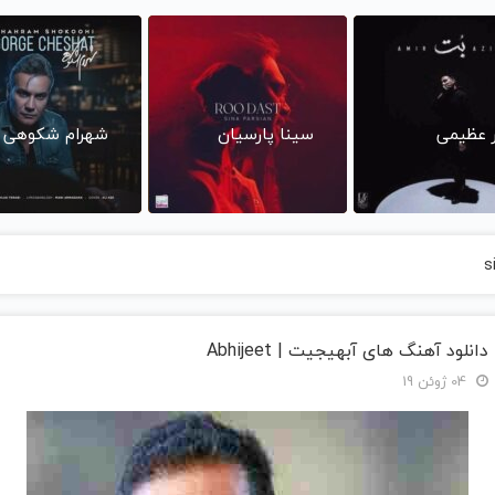
ر عظیمی
سینا پارسیان
شهرام شکوهی
s
دانلود آهنگ های آبهیجیت | Abhijeet
04 ژوئن 19