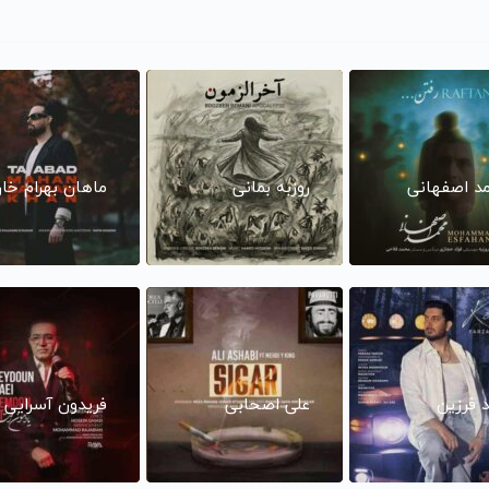
د اصفهانی
روزبه بمانی
ماهان بهرام خا
د فرزین
علی اصحابی
فریدون آسرایی