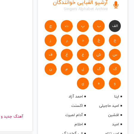
آرشیو الفبایی خوانندگان
Singers Alphabet Archive
الف
ب
پ
ت
ج
ح
خ
د
ر
ز
س
ش
ع
غ
ف
ک
گ
ل
م
ن
و
ه
ی
اینا
احمد آزاد
امید حاجیلی
اکسنت
افشین
آدام لمبرت
آهنگ جدید
امید
احلام
امیر تتلو
الی گولدینگ