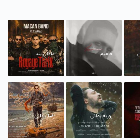
ن
حامیم
ماکان بند
روزبه بمانی
رضا یزدانی