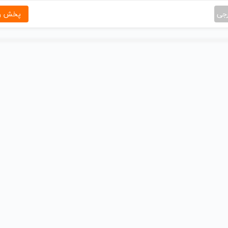
رجی
پخش و 