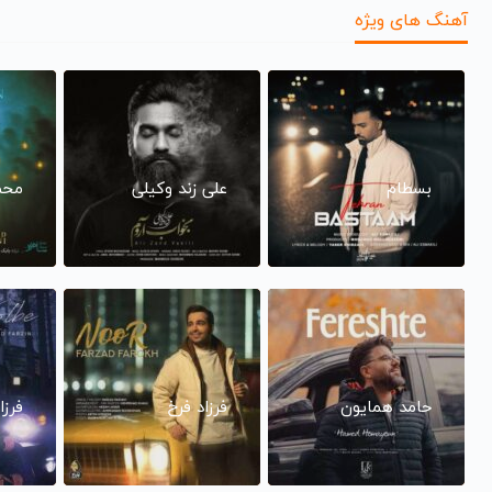
آهنگ های ویژه
بسطام
علی زند وکیلی
محم
حامد همایون
فرزاد فرخ
فرزا