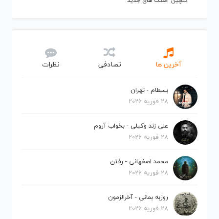
گلچین آهنگ های جدید
آخرین ها
تصادفی
نظرات
بسطام - تهران
28 فوریه 2026
علی زند وکیلی - بخواب آروم
28 فوریه 2026
محمد اصفهانی - رفتن
28 فوریه 2026
روزبه بمانی - آخرالزمون
28 فوریه 2026