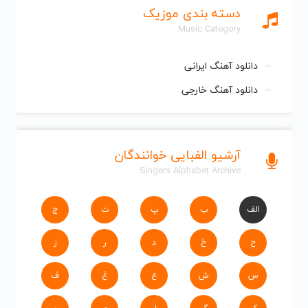
دسته بندی موزیک
Music Category
دانلود آهنگ ایرانی
دانلود آهنگ خارجی
آرشیو الفبایی خوانندگان
Singers Alphabet Archive
الف
ب
پ
ت
ج
ح
خ
د
ر
ز
س
ش
ع
غ
ف