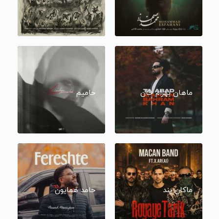
ماهان بهرام خان
حامیم
ماکان بند
حامد همایون