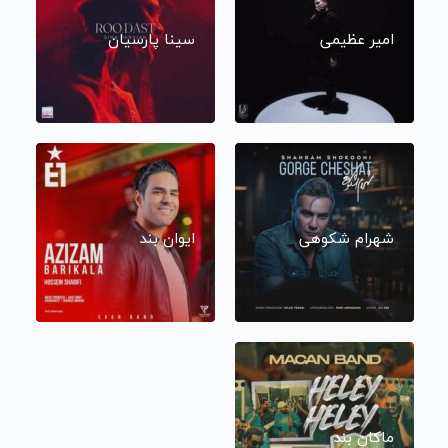
امیر عظیمی
سینا پارسیان
شهرام شکوهی
ایوان بند
ماکان بند