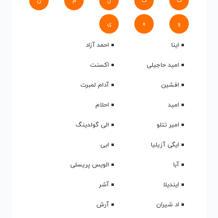
ک
گ
ل
م
ن
و
ه
ی
اینا
احمد آزاد
امید حاجیلی
اکسنت
افشین
آدام لمبرت
امید
احلام
امیر تتلو
الی گولدینگ
ایگی آزیلیا
ابی
آبا
الویس پریسلی
ایندیلا
آشر
اد شیران
آرش