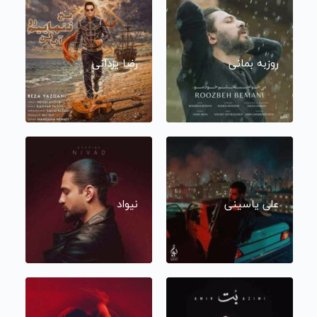
روزبه بمانی
رضا یزدانی
علی یاسینی
نیواد