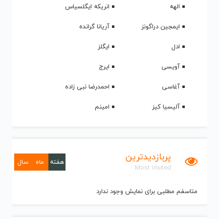
الهه
انریکه ایگلسیاس
ایمجین دراگونز
آریانا گرانده
ادل
ایگلز
آویسی
ایرج
آغاسی
احمدرضا نبی زاده
آلیسیا کیز
امینم
پربازدیدترین
هفته
ماه
سال
Most Visited
متاسفم مطلبی برای نمایش وجود ندارد