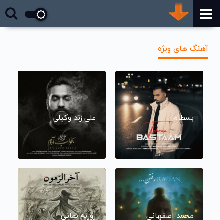
آهنگ های ویژه
بسطام
علی زند وکیلی
محمد اصفهانی
روزبه بمانی