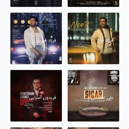
فرزاد فرخ
فرزاد فرزین
علی اصحابی
فریدون آسرایی