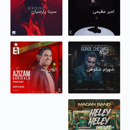
امیر عظیمی
سینا پارسیان
شهرام شکوهی
ایوان بند
ماکان بند