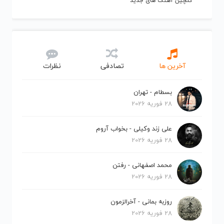
گلچین آهنگ های جدید
آخرین ها
تصادفی
نظرات
بسطام - تهران
28 فوریه 2026
علی زند وکیلی - بخواب آروم
28 فوریه 2026
محمد اصفهانی - رفتن
28 فوریه 2026
روزبه بمانی - آخرالزمون
28 فوریه 2026