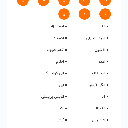
ک
گ
ل
م
ن
و
ه
ی
اینا
احمد آزاد
امید حاجیلی
اکسنت
افشین
آدام لمبرت
امید
احلام
امیر تتلو
الی گولدینگ
ایگی آزیلیا
ابی
آبا
الویس پریسلی
ایندیلا
آشر
اد شیران
آرش