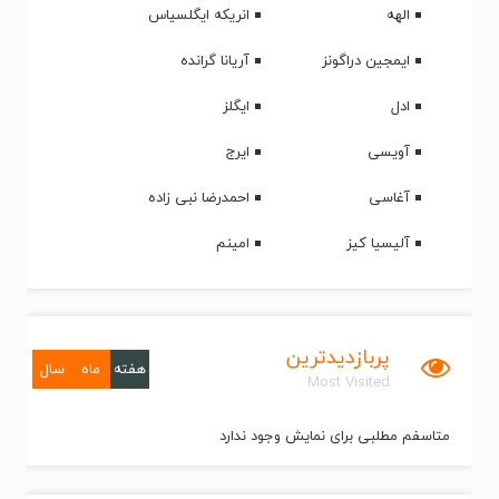
الهه
انریکه ایگلسیاس
ایمجین دراگونز
آریانا گرانده
ادل
ایگلز
آویسی
ایرج
آغاسی
احمدرضا نبی زاده
آلیسیا کیز
امینم
پربازدیدترین
هفته
ماه
سال
Most Visited
متاسفم مطلبی برای نمایش وجود ندارد