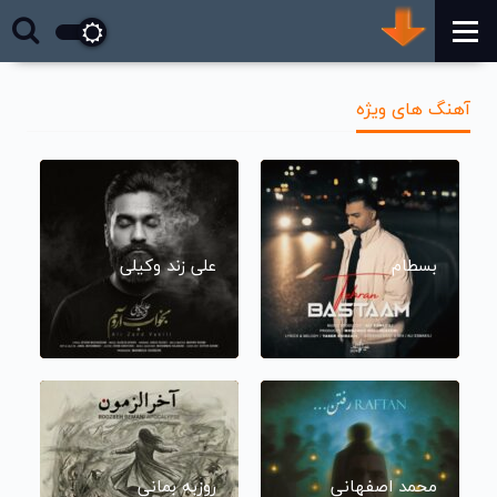
آهنگ های ویژه
بسطام
علی زند وکیلی
محمد اصفهانی
روزبه بمانی