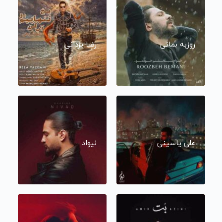
روزبه بمانی
رضا یزدانی
علی یاسینی
نیواد