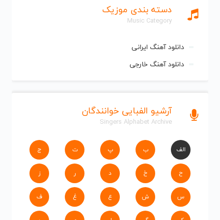
دسته بندی موزیک
Music Category
دانلود آهنگ ایرانی
دانلود آهنگ خارجی
آرشیو الفبایی خوانندگان
Singers Alphabet Archive
الف
ب
پ
ت
ج
ح
خ
د
ر
ز
س
ش
ع
غ
ف