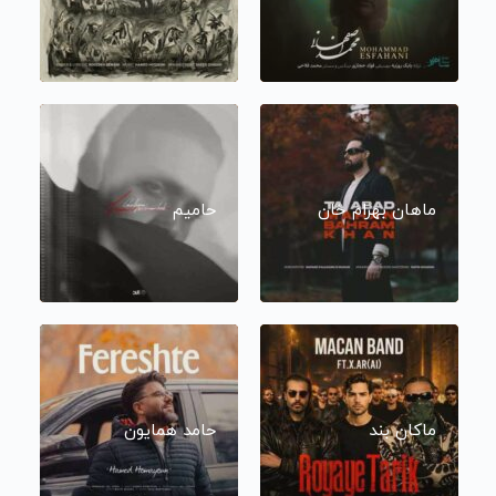
ماهان بهرام خان
حامیم
ماکان بند
حامد همایون