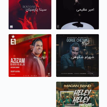
امیر عظیمی
سینا پارسیان
شهرام شکوهی
ایوان بند
ماکان بند