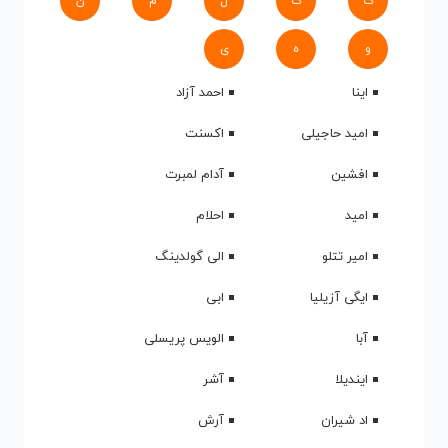
ک
گ
ل
م
ن
و
ه
ی
اینا
احمد آزاد
امید حاجیلی
اکسنت
افشین
آدام لمبرت
امید
احلام
امیر تتلو
الی گولدینگ
ایگی آزیلیا
ابی
آبا
الویس پریسلی
ایندیلا
آشر
اد شیران
آرش