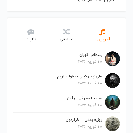
گلچین آهنگ های جدید
آخرین ها
تصادفی
نظرات
بسطام - تهران
28 فوریه 2026
علی زند وکیلی - بخواب آروم
28 فوریه 2026
محمد اصفهانی - رفتن
28 فوریه 2026
روزبه بمانی - آخرالزمون
28 فوریه 2026