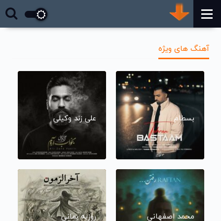
آهنگ های ویژه
بسطام
علی زند وکیلی
محمد اصفهانی
روزبه بمانی