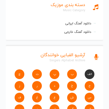
دسته بندی موزیک
Music Category
دانلود آهنگ ایرانی
دانلود آهنگ خارجی
آرشیو الفبایی خوانندگان
Singers Alphabet Archive
الف
ب
پ
ت
ج
ح
خ
د
ر
ز
س
ش
ع
غ
ف