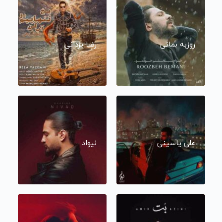
روزبه بمانی
رضا یزدانی
علی یاسینی
نیواد