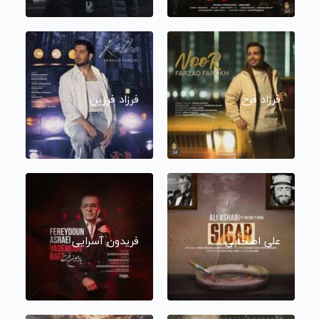
فرزاد فرخ
فرزاد فرزین
علی اصحابی
فریدون آسرایی