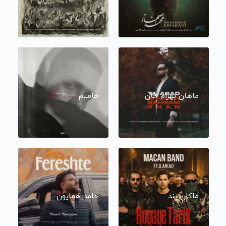
ماهان بهرام خان
حامیم
ماکان بند
حامد همایون