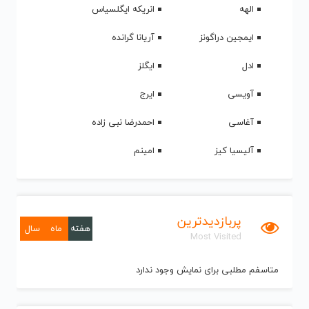
الهه
انریکه ایگلسیاس
ایمجین دراگونز
آریانا گرانده
ادل
ایگلز
آویسی
ایرج
آغاسی
احمدرضا نبی زاده
آلیسیا کیز
امینم
پربازدیدترین
هفته
ماه
سال
Most Visited
متاسفم مطلبی برای نمایش وجود ندارد