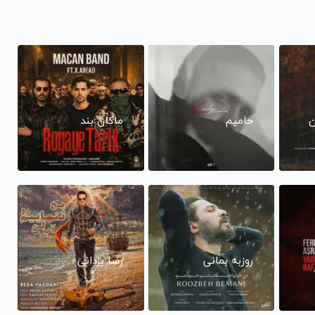
ن
حامیم
ماکان بند
روزبه بمانی
رضا یزدانی