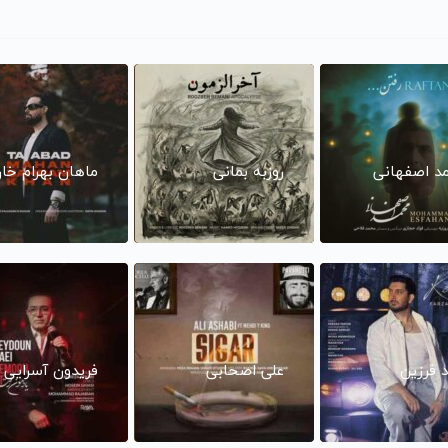
د اصفهانی
روزبه بمانی
ماهان بهرام خا
د فرزین
علی اصحابی
فریدون آسرایی