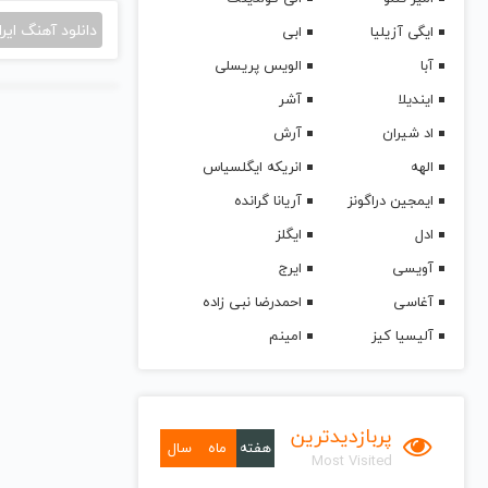
دانلود آهنگ ایرا
ایگی آزیلیا
ابی
آبا
الویس پریسلی
ایندیلا
آشر
اد شیران
آرش
الهه
انریکه ایگلسیاس
ایمجین دراگونز
آریانا گرانده
ادل
ایگلز
آویسی
ایرج
آغاسی
احمدرضا نبی زاده
آلیسیا کیز
امینم
پربازدیدترین
هفته
ماه
سال
Most Visited