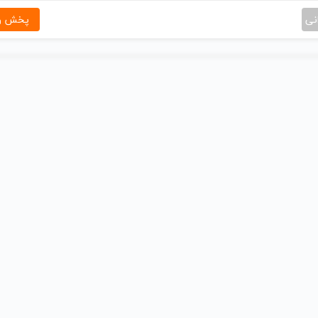
نی
پخش و 