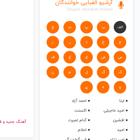
آرشیو الفبایی خوانندگان
Singers Alphabet Archive
الف
ب
پ
ت
ج
ح
خ
د
ر
ز
س
ش
ع
غ
ف
ک
گ
ل
م
ن
و
ه
ی
اینا
احمد آزاد
امید حاجیلی
اکسنت
افشین
آدام لمبرت
آهنگ جدید
امید
احلام
امیر تتلو
الی گولدینگ