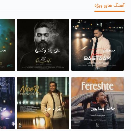
آهنگ های ویژه
بسطام
علی زند وکیلی
محم
حامد همایون
فرزاد فرخ
فرزا