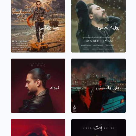
روزبه بمانی
رضا یزدانی
علی یاسینی
نیواد