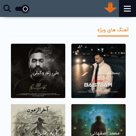
آهنگ های ویژه
بسطام
علی زند وکیلی
محمد اصفهانی
روزبه بمانی