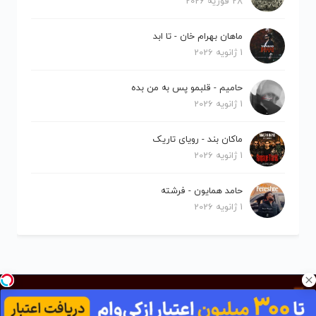
28 فوریه 2026
ماهان بهرام خان - تا ابد
1 ژانویه 2026
حامیم - قلبمو پس به من بده
1 ژانویه 2026
ماکان بند - رویای تاریک
1 ژانویه 2026
حامد همایون - فرشته
1 ژانویه 2026
کلیه حقوق برای نیلو موزیک محفوظ است.