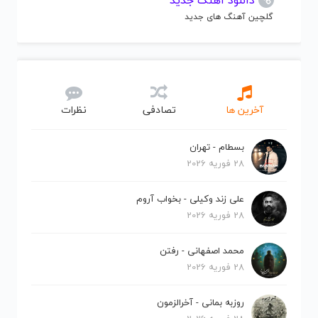
دانلود آهنگ جدید
گلچین آهنگ های جدید
آخرین ها
تصادفی
نظرات
بسطام - تهران
28 فوریه 2026
علی زند وکیلی - بخواب آروم
28 فوریه 2026
محمد اصفهانی - رفتن
28 فوریه 2026
روزبه بمانی - آخرالزمون