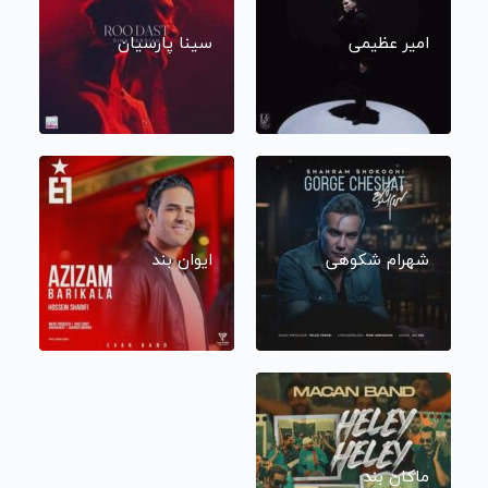
امیر عظیمی
سینا پارسیان
شهرام شکوهی
ایوان بند
ماکان بند