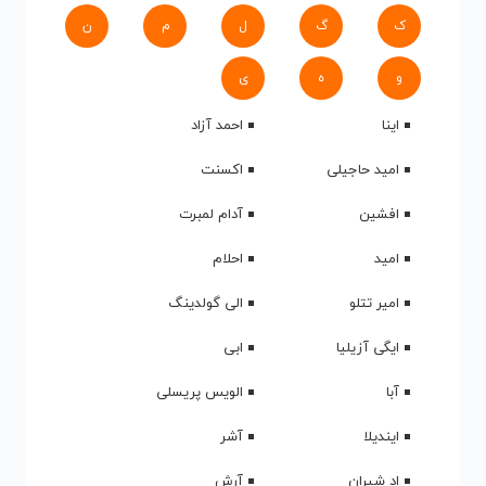
ک
گ
ل
م
ن
و
ه
ی
اینا
احمد آزاد
امید حاجیلی
اکسنت
افشین
آدام لمبرت
امید
احلام
امیر تتلو
الی گولدینگ
ایگی آزیلیا
ابی
آبا
الویس پریسلی
ایندیلا
آشر
اد شیران
آرش