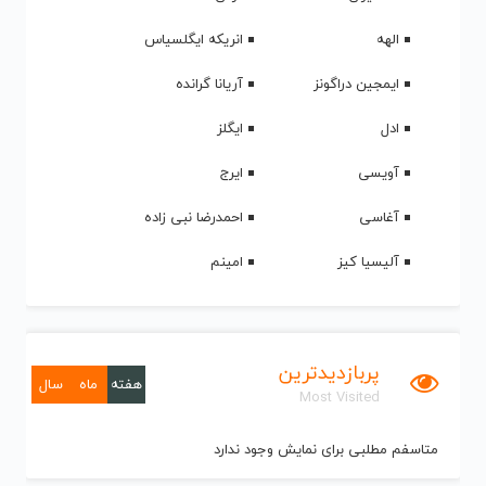
الهه
انریکه ایگلسیاس
ایمجین دراگونز
آریانا گرانده
ادل
ایگلز
آویسی
ایرج
آغاسی
احمدرضا نبی زاده
آلیسیا کیز
امینم
پربازدیدترین
هفته
ماه
سال
Most Visited
متاسفم مطلبی برای نمایش وجود ندارد