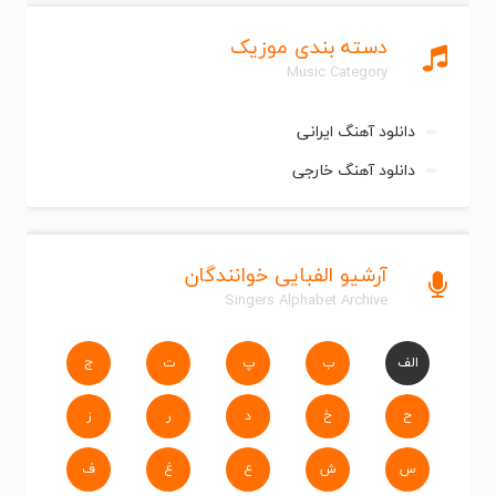
دسته بندی موزیک
Music Category
دانلود آهنگ ایرانی
دانلود آهنگ خارجی
آرشیو الفبایی خوانندگان
Singers Alphabet Archive
الف
ب
پ
ت
ج
ح
خ
د
ر
ز
س
ش
ع
غ
ف