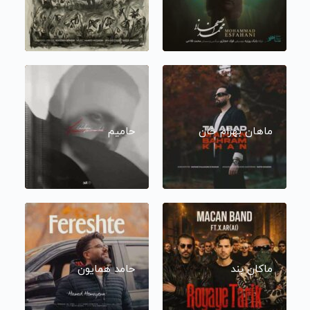
ماهان بهرام خان
حامیم
ماکان بند
حامد همایون