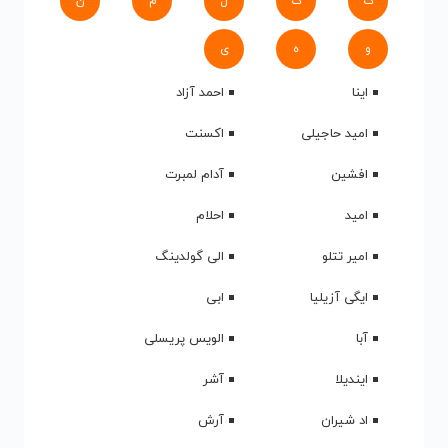
ک
گ
ل
م
ن
و
ه
ی
اینا
احمد آزاد
امید حاجیلی
اکسنت
افشین
آدام لمبرت
امید
احلام
امیر تتلو
الی گولدینگ
ایگی آزیلیا
ابی
آبا
الویس پریسلی
ایندیلا
آشر
اد شیران
آرش