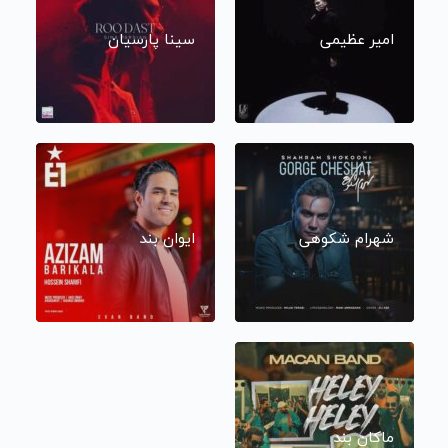
امیر عظیمی
سینا پارسیان
شهرام شکوهی
ایوان بند
ماکان بند