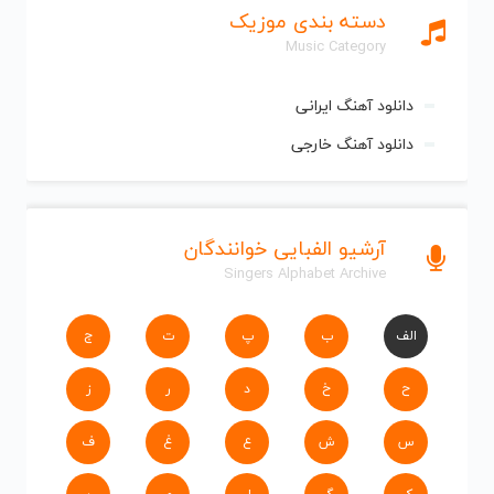
دسته بندی موزیک
Music Category
دانلود آهنگ ایرانی
دانلود آهنگ خارجی
آرشیو الفبایی خوانندگان
Singers Alphabet Archive
الف
ب
پ
ت
ج
ح
خ
د
ر
ز
س
ش
ع
غ
ف