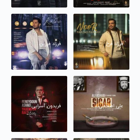
فرزاد فرخ
فرزاد فرزین
علی اصحابی
فریدون آسرایی