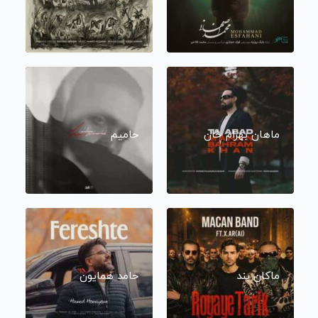
ماهان بهرام خان
حامیم
ماکان بند
حامد همایون