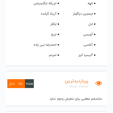
الهه
انریکه ایگلسیاس
ایمجین دراگونز
آریانا گرانده
ادل
ایگلز
آویسی
ایرج
آغاسی
احمدرضا نبی زاده
آلیسیا کیز
امینم
پربازدیدترین
هفته
ماه
سال
Most Visited
متاسفم مطلبی برای نمایش وجود ندارد