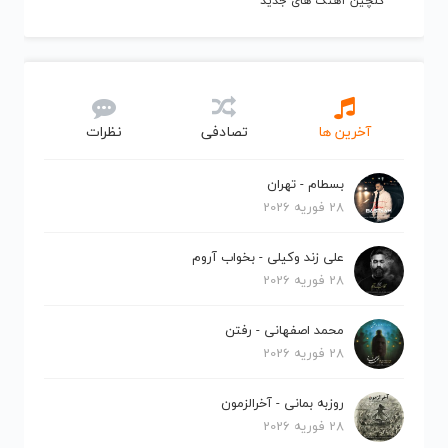
گلچین آهنگ های جدید
آخرین ها
تصادفی
نظرات
بسطام - تهران
28 فوریه 2026
علی زند وکیلی - بخواب آروم
28 فوریه 2026
محمد اصفهانی - رفتن
28 فوریه 2026
روزبه بمانی - آخرالزمون
28 فوریه 2026