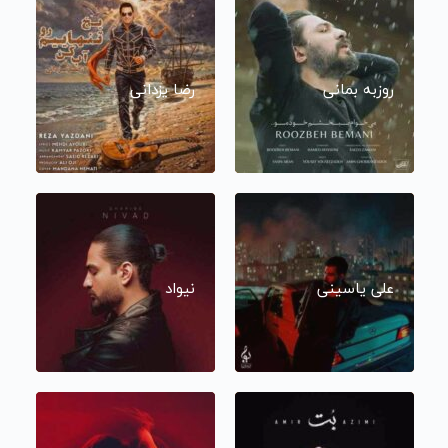
روزبه بمانی
رضا یزدانی
علی یاسینی
نیواد