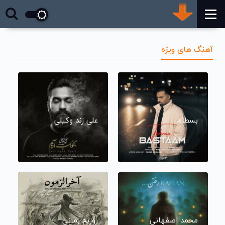
آهنگ های ویژه
بسطام
علی زند وکیلی
محمد اصفهانی
روزبه بمانی