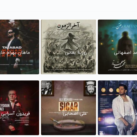
د اصفهانی
روزبه بمانی
ماهان بهرام خا
د فرزین
علی اصحابی
فریدون آسرایی