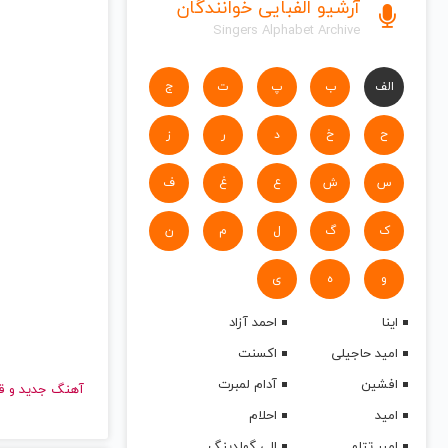
آرشیو الفبایی خوانندگان
Singers Alphabet Archive
الف
ب
پ
ت
ج
ح
خ
د
ر
ز
س
ش
ع
غ
ف
ک
گ
ل
م
ن
و
ه
ی
اینا
احمد آزاد
امید حاجیلی
اکسنت
افشین
آدام لمبرت
آهنگ جدید
امید
احلام
امیر تتلو
الی گولدینگ