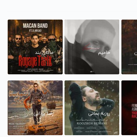
ن
حامیم
ماکان بند
روزبه بمانی
رضا یزدانی