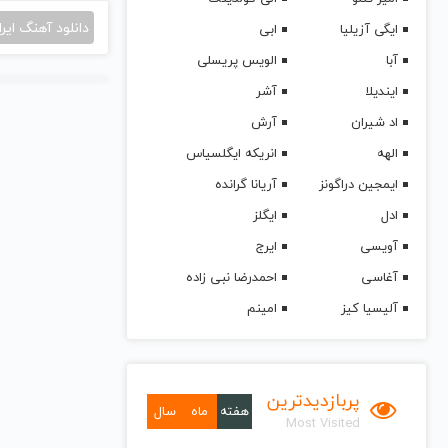
دانلود آهنگ ایرا
ایگی آزیلیا
ابی
آبا
الویس پریسلی
ایندیلا
آشر
اد شیران
آرش
الهه
انریکه ایگلسیاس
ایمجین دراگونز
آریانا گرانده
ادل
ایگلز
آویسی
ایرج
آغاسی
احمدرضا نبی زاده
آلیسیا کیز
امینم
پربازدیدترین
هفته
ماه
سال
Most Visited