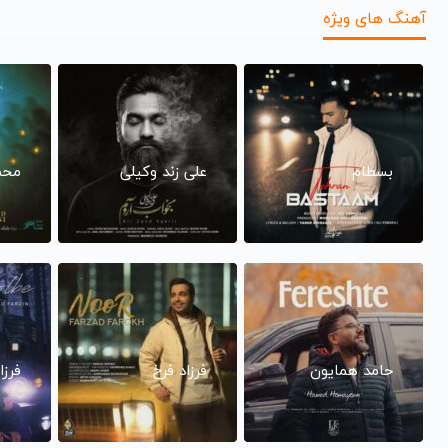
آهنگ های ویژه
بسطام
علی زند وکیلی
محم
حامد همایون
فرزاد فرخ
فرزا