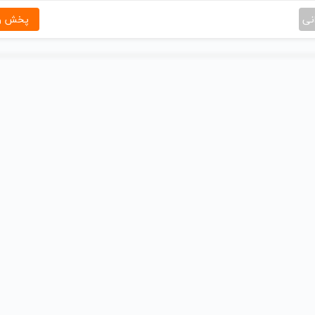
نی
پخش و 