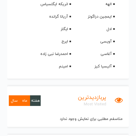
الهه
انریکه ایگلسیاس
ایمجین دراگونز
آریانا گرانده
ادل
ایگلز
آویسی
ایرج
آغاسی
احمدرضا نبی زاده
آلیسیا کیز
امینم
پربازدیدترین
هفته
ماه
سال
Most Visited
متاسفم مطلبی برای نمایش وجود ندارد