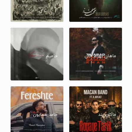
ماهان بهرام خان
حامیم
ماکان بند
حامد همایون