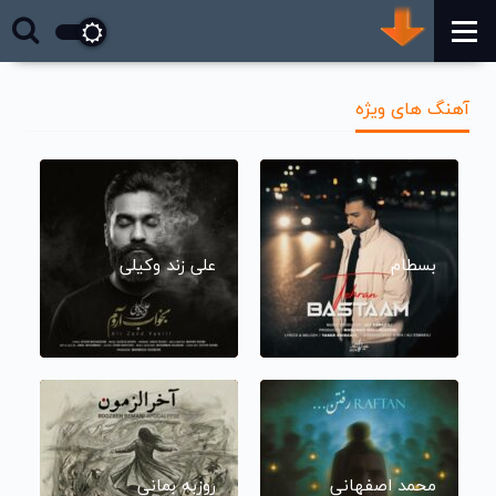
آهنگ های ویژه
بسطام
علی زند وکیلی
محمد اصفهانی
روزبه بمانی