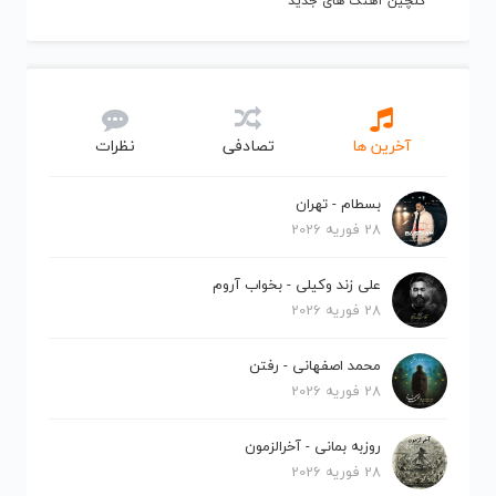
گلچین آهنگ های جدید
آخرین ها
تصادفی
نظرات
بسطام - تهران
28 فوریه 2026
علی زند وکیلی - بخواب آروم
28 فوریه 2026
محمد اصفهانی - رفتن
28 فوریه 2026
روزبه بمانی - آخرالزمون
28 فوریه 2026