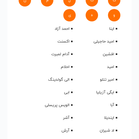
ک
گ
ل
م
ن
و
ه
ی
اینا
احمد آزاد
امید حاجیلی
اکسنت
افشین
آدام لمبرت
امید
احلام
امیر تتلو
الی گولدینگ
ایگی آزیلیا
ابی
آبا
الویس پریسلی
ایندیلا
آشر
اد شیران
آرش