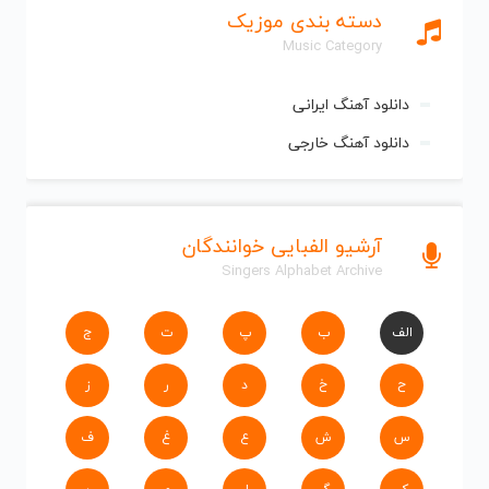
دسته بندی موزیک
Music Category
دانلود آهنگ ایرانی
دانلود آهنگ خارجی
آرشیو الفبایی خوانندگان
Singers Alphabet Archive
الف
ب
پ
ت
ج
ح
خ
د
ر
ز
س
ش
ع
غ
ف