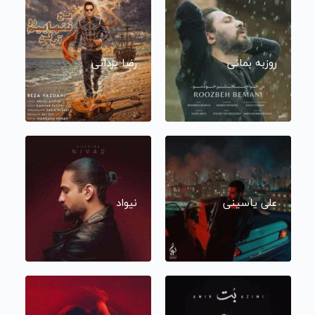
روزبه بمانی
رضا یزدانی
علی یاسینی
نیواد