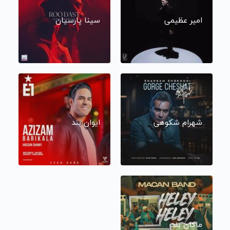
امیر عظیمی
سینا پارسیان
شهرام شکوهی
ایوان بند
ماکان بند