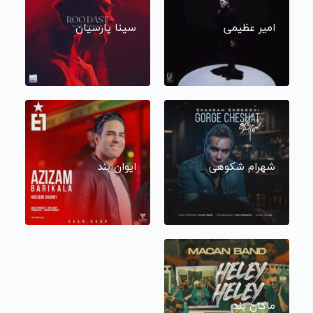
امیر عظیمی
سینا پارسیان
شهرام شکوهی
ایوان بند
ماکان بند