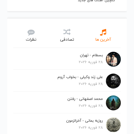
گلچین آهنگ های جدید
آخرین ها
تصادفی
نظرات
بسطام - تهران
28 فوریه 2026
علی زند وکیلی - بخواب آروم
28 فوریه 2026
محمد اصفهانی - رفتن
28 فوریه 2026
روزبه بمانی - آخرالزمون
28 فوریه 2026