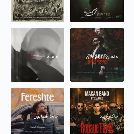
ماهان بهرام خان
حامیم
ماکان بند
حامد همایون