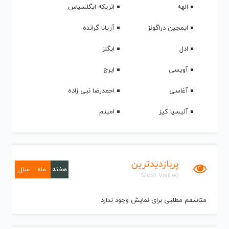
الهه
انریکه ایگلسیاس
ایمجین دراگونز
آریانا گرانده
ادل
ایگلز
آویسی
ایرج
آغاسی
احمدرضا نبی زاده
آلیسیا کیز
امینم
پربازدیدترین
هفته
ماه
سال
Most Visited
متاسفم مطلبی برای نمایش وجود ندارد