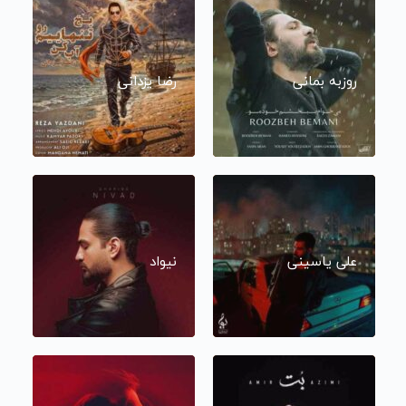
روزبه بمانی
رضا یزدانی
علی یاسینی
نیواد