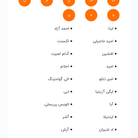
ک
گ
ل
م
ن
و
ه
ی
اینا
احمد آزاد
امید حاجیلی
اکسنت
افشین
آدام لمبرت
امید
احلام
امیر تتلو
الی گولدینگ
ایگی آزیلیا
ابی
آبا
الویس پریسلی
ایندیلا
آشر
اد شیران
آرش