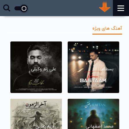
آهنگ های ویژه
بسطام
علی زند وکیلی
محمد اصفهانی
روزبه بمانی