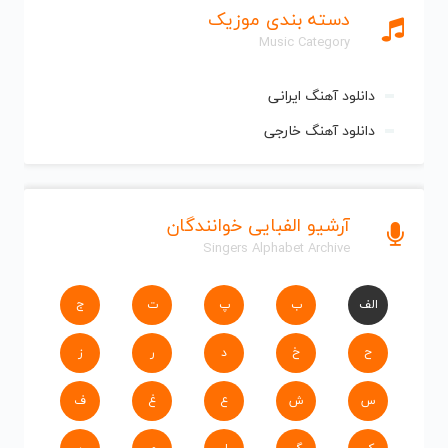
دسته بندی موزیک
Music Category
دانلود آهنگ ایرانی
دانلود آهنگ خارجی
آرشیو الفبایی خوانندگان
Singers Alphabet Archive
الف
ب
پ
ت
ج
ح
خ
د
ر
ز
س
ش
ع
غ
ف